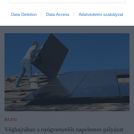
Data Deletion
Data Access
Adatvédelmi szabályzat
REZSI
Véghajrában a nyögvenyelős napelemes pályázat