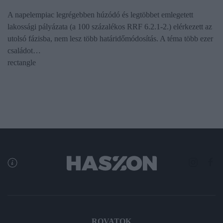
A napelempiac legrégebben húzódó és legtöbbet emlegetett
lakossági pályázata (a 100 százalékos RRF 6.2.1-2.) elérkezett az
utolsó fázisba, nem lesz több határidőmódosítás. A téma több ezer
családot…
rectangle
ROVATOK