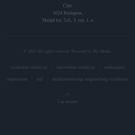
Cím:
1024 Budapest,
Margit krt. 5/A, 3. em. 1. a
© 2025 All rights reserved. Powered by
HG Media
.
moderálási szabályzat
adatvédelmi szabályzat
médiaajánló
impresszum
ászf
akadálymentességi megfelelőségi nyilatkozat
Lap tetejére