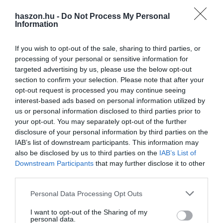
haszon.hu -
Do Not Process My Personal
India, a világ harmadik legnagyobb olajimportőre ugyanakkor
Information
összességében is kevesebb olajat vett júliusban júniushoz képest:
4,63 millió hordónyit naponta, ami 3,2 százalékos csökkenés.
If you wish to opt-out of the sale, sharing to third parties, or
processing of your personal or sensitive information for
Figyelemreméltó, hogy ezen belül a szaúdi olajimport aránya
targeted advertising by us, please use the below opt-out
mintegy 25 százalékkal, 824 ezer hordóra nőtt a hetedik
section to confirm your selection. Please note that after your
hónapban, miután csökkentették az árát. Szaúd-Arábia továbbra is
opt-out request is processed you may continue seeing
India harmadik legnagyobb olajbeszállítója.
interest-based ads based on personal information utilized by
us or personal information disclosed to third parties prior to
Itt
írtunk arról, hogy a májusi rekord után már júniusban is
your opt-out. You may separately opt-out of the further
disclosure of your personal information by third parties on the
csökkent az Ázsiába tartó orosz olaj mennyisége.
IAB’s list of downstream participants. This information may
also be disclosed by us to third parties on the
IAB’s List of
Downstream Participants
that may further disclose it to other
iráni olaj
szaúdi olaj
india
kína
orosz olaj
third parties.
Please note that this website/app uses one or more Google
Personal Data Processing Opt Outs
services and may gather and store information including but
not limited to your visit or usage behaviour. You may click to
I want to opt-out of the Sharing of my
personal data.
grant or deny consent to Google and its third-party tags to