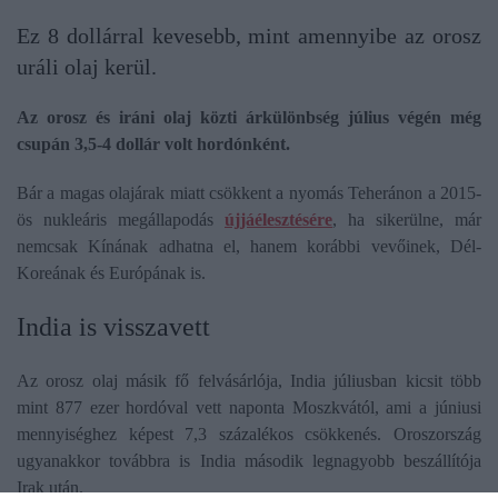
Ez 8 dollárral kevesebb, mint amennyibe az orosz
uráli olaj kerül.
Az orosz és iráni olaj közti árkülönbség július végén még
csupán 3,5-4 dollár volt hordónként.
Bár a magas olajárak miatt csökkent a nyomás Teheránon a 2015-
ös nukleáris megállapodás
újjáélesztésére
, ha sikerülne, már
nemcsak Kínának adhatna el, hanem korábbi vevőinek, Dél-
Koreának és Európának is.
India is visszavett
Az orosz olaj másik fő felvásárlója, India júliusban kicsit több
mint 877 ezer hordóval vett naponta Moszkvától, ami a júniusi
mennyiséghez képest 7,3 százalékos csökkenés. Oroszország
ugyanakkor továbbra is India második legnagyobb beszállítója
Irak után.