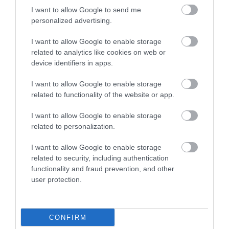
I want to allow Google to send me
personalized advertising.
ADÓ
I want to allow Google to enable storage
related to analytics like cookies on web or
Bagóért kínálnak egy erdei szállodát a NAV
device identifiers in apps.
árverésén
I want to allow Google to enable storage
Egy budapesti lakás áráról, 84,5 millió forintról indul a licit a
related to functionality of the website or app.
Salgótarjánhoz közeli természetvédelmi területen fekvő Salgó
I want to allow Google to enable storage
Hotelért. A 37 szobás szállodáért versengők augusztus 10-től
related to personalization.
tehetnek…
I want to allow Google to enable storage
related to security, including authentication
functionality and fraud prevention, and other
user protection.
CONFIRM