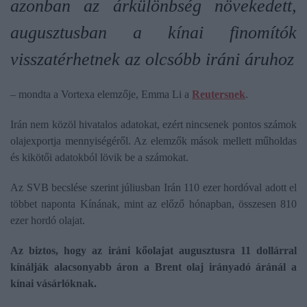
azonban az árkülönbség növekedett,
augusztusban a kínai finomítók
visszatérhetnek az olcsóbb iráni áruhoz
– mondta a Vortexa elemzője, Emma Li a
Reutersnek
.
Irán nem közöl hivatalos adatokat, ezért nincsenek pontos számok
olajexportja mennyiségéről. Az elemzők mások mellett műholdas
és kikötői adatokból lövik be a számokat.
Az SVB becslése szerint júliusban Irán 110 ezer hordóval adott el
többet naponta Kínának, mint az előző hónapban, összesen 810
ezer hordó olajat.
Az biztos, hogy az iráni kőolajat augusztusra 11 dollárral
kínálják alacsonyabb áron a Brent olaj irányadó áránál a
kínai vásárlóknak.