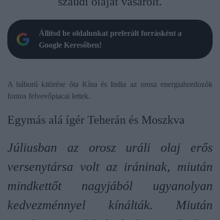
szaúdi olajat vásárolt.
Állítsd be oldalunkat preferált forrásként a
Google Keresőben!
A háború kitörése óta Kína és India az orosz energiahordozók
fontos felvevőpiacai lettek.
Egymás alá ígér Teherán és Moszkva
Júliusban az orosz uráli olaj erős
versenytársa volt az iráninak, miután
mindkettőt nagyjából ugyanolyan
kedvezménnyel kínálták. Miután