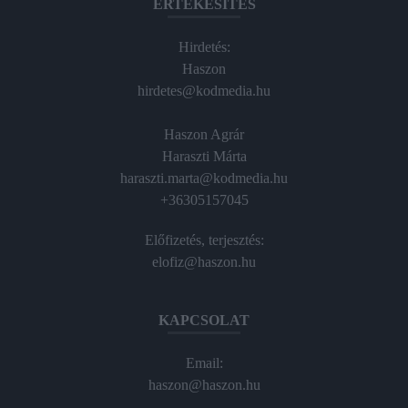
ÉRTÉKESÍTÉS
Hirdetés:
Haszon
hirdetes@kodmedia.hu
Haszon Agrár
Haraszti Márta
haraszti.marta@kodmedia.hu
+36305157045
Előfizetés, terjesztés:
elofiz@haszon.hu
KAPCSOLAT
Email:
haszon@haszon.hu