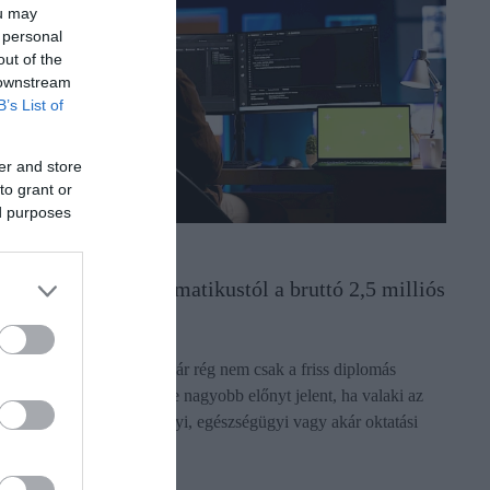
ou may
 personal
out of the
 downstream
B’s List of
er and store
to grant or
ed purposes
UNKA
zt várják el az informatikustól a bruttó 2,5 milliós
izetésért
z informatikai álláspiac már rég nem csak a friss diplomás
rogramozókról szól. Egyre nagyobb előnyt jelent, ha valaki az
T-tudás mellé jogi, pénzügyi, egészségügyi vagy akár oktatási
apasztalatot…
ectangle