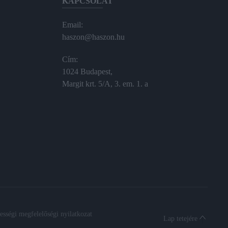
KAPCSOLAT
Email:
haszon@haszon.hu
Cím:
1024 Budapest,
Margit krt. 5/A, 3. em. 1. a
sségi megfelelőségi nyilatkozat
Lap tetejére