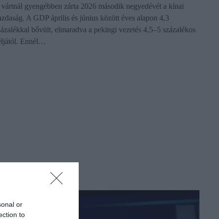
 vártnál gyengébben zárta 2026 második negyedévét a kínai
azdaság. A GDP április és június között éves alapon 4,3
zázalékkal bővült, elmaradva a pekingi vezetés 4,5–5 százalékos
éljától. Ennél…
sonal or
ection to