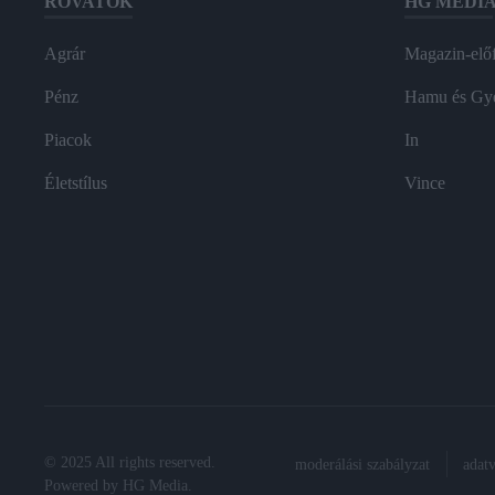
ROVATOK
HG MEDI
Agrár
Magazin-előf
Pénz
Hamu és Gy
Piacok
In
Életstílus
Vince
© 2025 All rights reserved.
moderálási szabályzat
adat
Powered by
HG Media
.