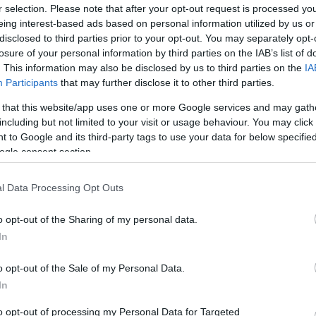
r selection. Please note that after your opt-out request is processed y
eing interest-based ads based on personal information utilized by us or
disclosed to third parties prior to your opt-out. You may separately opt-
losure of your personal information by third parties on the IAB’s list of
arban
. This information may also be disclosed by us to third parties on the
IA
Participants
that may further disclose it to other third parties.
múlt egy évben a péktermékeknél tapasztalható rendkívüli
 that this website/app uses one or more Google services and may gath
rosára drágult a liszt, megugrottak a logisztikai- és az
including but not limited to your visit or usage behaviour. You may click 
indemellett munkaerőhiány is sújtja az ágazatot). A VG
 to Google and its third-party tags to use your data for below specifi
-150 százalékkal emelkedtek az elmúlt 12 hónapban, az
ogle consent section.
M
E
l Data Processing Opt Outs
f
rült egy kiló fehér kenyér és 360-ba a kilós
o opt-out of the Sharing of my personal data.
áltozott az árszintjük a Központi Statisztikai
In
A
 kenyérnél 74,3 százalékos volt a drágulás, a
p
agasabb lehet, hiszen novemberben is tovább
o opt-out of the Sale of my Personal Data.
I
In
t
r
to opt-out of processing my Personal Data for Targeted