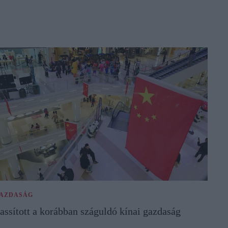
AZDASÁG
assított a korábban száguldó kínai gazdaság