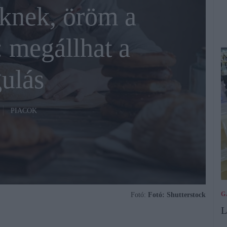
knek, öröm a
 megállhat a
ulás
PIACOK
G
Fotó:
Fotó: Shutterstock
L