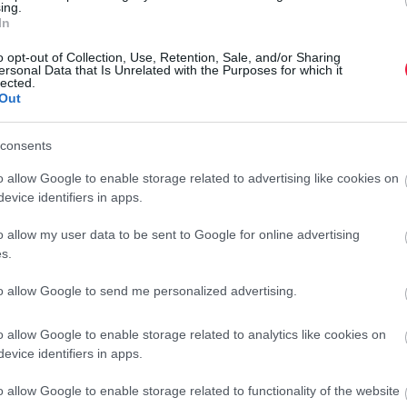
ing.
In
tség alelnöke pedig arról tájékoztatott, hogy a szövetség
o opt-out of Collection, Use, Retention, Sale, and/or Sharing
ersonal Data that Is Unrelated with the Purposes for which it
ram meghirdetése előtti – becslése az volt, hogy a sütőipari
lected.
omnegyed évben. Ennek elsősorban a költségek elszállása
Out
ább a kiskereskedelem alakítja, amelynek az a célja, hogy az
zállítói tarifákat.
consents
o allow Google to enable storage related to advertising like cookies on
ezen tudjuk beépíteni az árakba.
evice identifiers in apps.
b sütőipari cég kivár, s megpróbálja
o allow my user data to be sent to Google for online advertising
ghirdetett energiaár-támogatást,
s.
ljen
to allow Google to send me personalized advertising.
o allow Google to enable storage related to analytics like cookies on
evice identifiers in apps.
o allow Google to enable storage related to functionality of the website