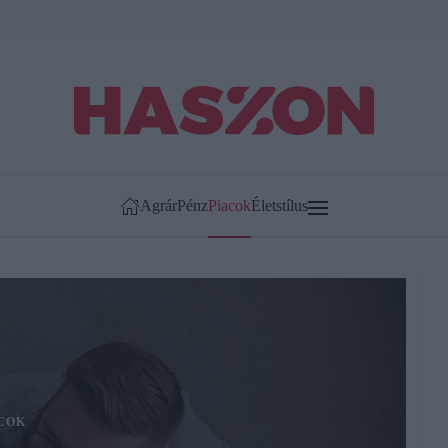
Agrár
Pénz
Piacok
Életstílus
COK