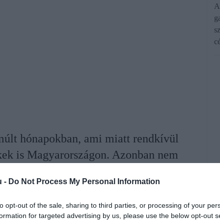
A
g
s
c
lmúlt hónapokban, ami miatt rendkívül
mékek is Magyarországon. Azonban nem
után visszaesni látszik a kereslet a
u -
Do Not Process My Personal Information
ukra.
to opt-out of the sale, sharing to third parties, or processing of your per
formation for targeted advertising by us, please use the below opt-out s
rált forrásként a Google Keresőben!