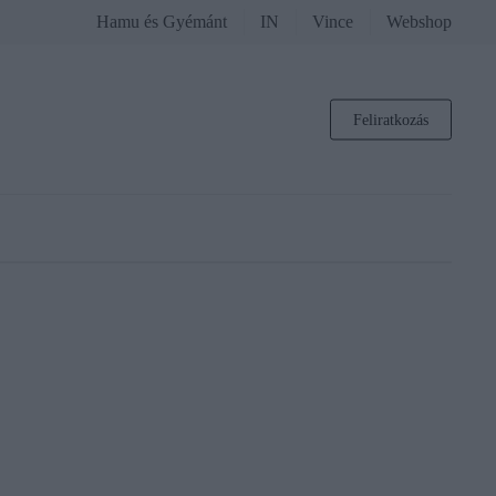
Hamu és Gyémánt
IN
Vince
Webshop
Feliratkozás