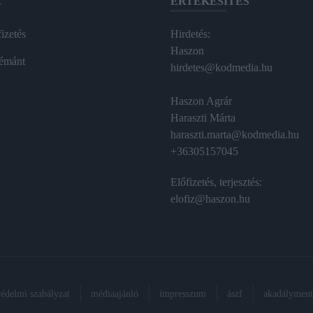
A
ÉRTÉKESÍTÉS
izetés
Hirdetés:
Haszon
émánt
hirdetes@kodmedia.hu
Haszon Agrár
Haraszti Márta
haraszti.marta@kodmedia.hu
+36305157045
Előfizetés, terjesztés:
elofiz@haszon.hu
védelmi szabályzat
médiaajánló
impresszum
ászf
akadálymente