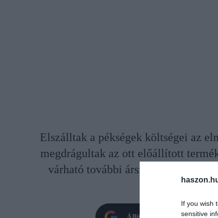
Elszálltak a pékségek költségei az e
megdrágultak az ott előállított ter
várható további árszintemelkedés, mi
haszon.h
pékár
If you wish 
sensitive in
Állítsd be oldalunkat prefe