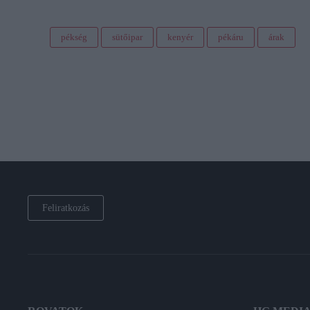
pékség
sütőipar
kenyér
pékáru
árak
Feliratkozás