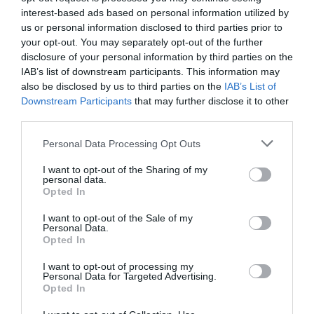
sört, elvégre Belgiumban vagyunk
interest-based ads based on personal information utilized by
us or personal information disclosed to third parties prior to
-
mondta
Gertrude nővér.
your opt-out. You may separately opt-out of the further
disclosure of your personal information by third parties on the
A termelésük a kezdetekkor évi 300 ezer palackot tett ki. Azonban
IAB’s list of downstream participants. This information may
also be disclosed by us to third parties on the
IAB’s List of
úgy számotak, ez a mennyiség néhány éven belül akár 3 millióra
Downstream Participants
that may further disclose it to other
is növekedhet. A sörökhöz az apácák tönkölybúzát használnak,
third parties.
amelye amellett, hogy megterem a kertjükben, Szent Hildegárd, a
XI. századi német bencés apátnő, a belga rendet inspiráló Szent
Please note that this website/app uses one or more Google
Personal Data Processing Opt Outs
Hildegárd írásaiban is említést tesz róla – ezáltal is kötődik a
services and may gather and store information including but
not limited to your visit or usage behaviour. You may click to
I want to opt-out of the Sharing of my
rendjükhöz a sörük.
personal data.
grant or deny consent to Google and its third-party tags to
Opted In
use your data for below specified purposes in below Google
Hozzátették, az apácák jellemzően vasárnaponként engednek meg
consent section.
I want to opt-out of the Sale of my
maguknak egy-egy üveggel az italból.
Personal Data.
Opted In
I want to opt-out of processing my
sör
ale
trappista
belgium
apátság
Personal Data for Targeted Advertising.
Opted In
szerzetes
apáca