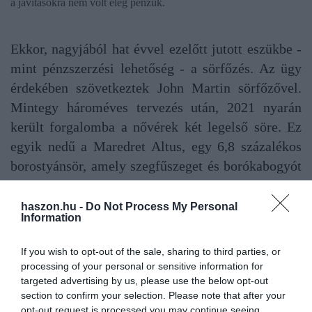
a javításokra nem volt elég pénzük.
Ekkor, nagyjából hat évvel ezelőtt jutott eszükbe -
mint pénzszerzési lehetőség - a sörfőzés. Az ügy
érdekében szövetkeztek John Martin sörfőzővel.
Mintegy hároméves tervezés után, 2021 nyarán
került forgalomba a nővérek két legelső söre. Ez
egyik nedű a Maredret Altus, egy 6,8 százalékos
borostyánsör, amely szegfűszeget és borókabogyót
tartalmaz, valamint a Maredret Triplus, egy 8
százalékos világos sör, amely korianderrel és
haszon.hu -
Do Not Process My Personal
Information
zsályával van fűszerezve.
If you wish to opt-out of the sale, sharing to third parties, or
Jót tesz az ember egészségének. Segíti
processing of your personal or sensitive information for
targeted advertising by us, please use the below opt-out
az emésztést. Minden nővér szereti a
section to confirm your selection. Please note that after your
opt-out request is processed you may continue seeing