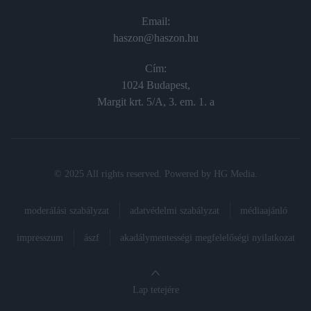
Email:
haszon@haszon.hu
Cím:
1024 Budapest,
Margit krt. 5/A, 3. em. 1. a
© 2025 All rights reserved. Powered by
HG Media
.
moderálási szabályzat
adatvédelmi szabályzat
médiaajánló
impresszum
ászf
akadálymentességi megfelelőségi nyilatkozat
Lap tetejére