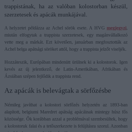
trappistának, ha az valóban kolostorban készül,
szerzetesek és apácák munkájával.
A helyzetet példázza az Achel sörök esete. A HVG
megjegyzi
,
miután elfogytak a trappista szerzetesek, egy magánvállalkozó
vette meg a márkát. Ezt követően, januárban megfosztották az
Achel belga apátsági söröket attól, hogy a trappista jelzőt viseljék.
Hozzáteszik, Európában mindenütt ürülnek ki a kolostorok. Igen
kevés az új jelentkező, de Latin-Amerikában, Afrikában és
Ázsiában szépen fejlődik a trappista rend.
Az apácák is belevágtak a sörfőzésbe
Némileg javíthat a kolostori sörfőzés helyzetén az 1893-ban
alapított, belgiumi Maredret apátság apácáinak mintegy húsz fős
közössége. Ők korábban azzal a problémával szembesültek, hogy
a kolostoruk falai és a tetőszerkezete is felújításra szorul. Azonban