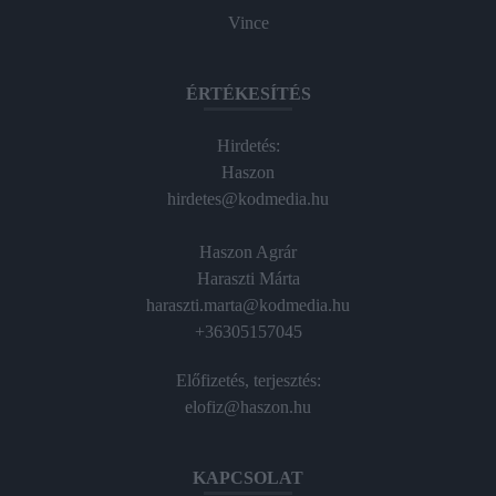
Vince
ÉRTÉKESÍTÉS
Hirdetés:
Haszon
hirdetes@kodmedia.hu
Haszon Agrár
Haraszti Márta
haraszti.marta@kodmedia.hu
+36305157045
Előfizetés, terjesztés:
elofiz@haszon.hu
KAPCSOLAT