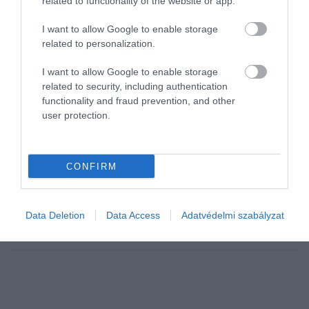
related to functionality of the website or app.
I want to allow Google to enable storage
related to personalization.
I want to allow Google to enable storage
related to security, including authentication
functionality and fraud prevention, and other
JOG
user protection.
Ütőkártyát kaptak a kezükbe a készpénzes parkolás
ellenzői
CONFIRM
Az ügyészség vádat emelt és végrehajtandó börtönbüntetések
kiszabását indítványozta egy fővárosi kórház volt rendészeti
vezetőjével és négy beosztottjával szemben, akiket a Nemzeti
Data Deletion
Data Access
Adatvédelmi szabályzat
Védelmi Szolgálat…