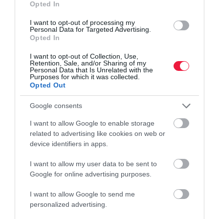
munkatársunknak munkát tudjunk
Opted In
biztosítani a következő, gazdaságilag
I want to opt-out of processing my
Personal Data for Targeted Advertising.
Opted In
nehezebb, foglaltság tekintetében pedig
I want to opt-out of Collection, Use,
gyengébb időszakban is
Retention, Sale, and/or Sharing of my
Personal Data that Is Unrelated with the
Purposes for which it was collected.
– nyilatkozta Kovács Balázs, a Danubius Hotels vezérigazgatója.
Opted Out
Google consents
hotel
szálloda
vendéglátás
bezárás
rezsi
I want to allow Google to enable storage
related to advertising like cookies on web or
device identifiers in apps.
I want to allow my user data to be sent to
Google for online advertising purposes.
I want to allow Google to send me
personalized advertising.