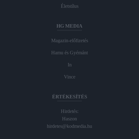
Életstílus
HG MEDIA
Magazin-előfizetés
Hamu és Gyémánt
In
Vince
ÉRTÉKESÍTÉS
Hirdetés:
Haszon
hirdetes@kodmedia.hu