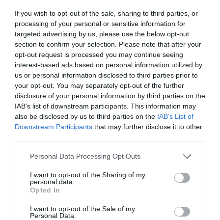
- mondta Flesch Tamás.
If you wish to opt-out of the sale, sharing to third parties, or
processing of your personal or sensitive information for
Bezár az ország legnagyobb szállodája is
targeted advertising by us, please use the below opt-out
section to confirm your selection. Please note that after your
opt-out request is processed you may continue seeing
Üzemszünet lesz
az ország legnagyobb szállodájában, a
interest-based ads based on personal information utilized by
Danubius Hotels csoporthoz tartozó Danubius Hotel Hungariában
us or personal information disclosed to third parties prior to
is a télen, várhatóan november 1-étől február 28-áig. A döntést
your opt-out. You may separately opt-out of the further
azzal indokolta a cég, hogy a 499 szobás hotelt a jelenlegi
disclosure of your personal information by third parties on the
foglalási adatok alapján nehezen lehetne hatékonyan üzemeltetni a
IAB’s list of downstream participants. This information may
megemelkedett energiaárak mellett. Az adott időszakra foglalással
also be disclosed by us to third parties on the
IAB’s List of
Downstream Participants
that may further disclose it to other
rendelkező vendégek értesítése folyamatban van, őket a
third parties.
cégcsoport más budapesti szállodáiban szállásolnák el.
Please note that this website/app uses one or more Google
Personal Data Processing Opt Outs
A Danubius Hotels célja továbbra is,
services and may gather and store information including but
not limited to your visit or usage behaviour. You may click to
I want to opt-out of the Sharing of my
hogy a legtöbb szállodánk hatékonyan
personal data.
grant or deny consent to Google and its third-party tags to
Opted In
use your data for below specified purposes in below Google
üzemeljen, így lehetőség szerint minden
consent section.
I want to opt-out of the Sale of my
Personal Data.