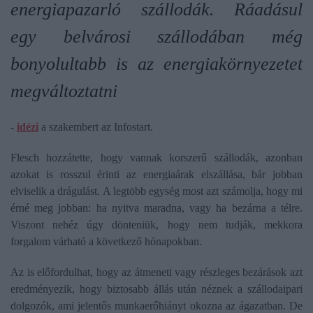
energiapazarló szállodák. Ráadásul
egy belvárosi szállodában még
bonyolultabb is az energiakörnyezetet
megváltoztatni
-
idézi
a szakembert az Infostart.
Flesch hozzátette, hogy vannak korszerű szállodák, azonban
azokat is rosszul érinti az energiaárak elszállása, bár jobban
elviselik a drágulást. A legtöbb egység most azt számolja, hogy mi
érné meg jobban: ha nyitva maradna, vagy ha bezárna a télre.
Viszont nehéz úgy dönteniük, hogy nem tudják, mekkora
forgalom várható a következő hónapokban.
Az is előfordulhat, hogy az átmeneti vagy részleges bezárások azt
eredményezik, hogy biztosabb állás után néznek a szállodaipari
dolgozók, ami jelentős munkaerőhiányt okozna az ágazatban. De