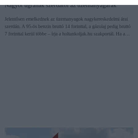
Nagyot ugranak szerdától az üzemanyagárak
Jelentősen emelkednek az üzemanyagok nagykereskedelmi árai
szerdán. A 95-ös benzin bruttó 14 forinttal, a gázolaj pedig bruttó
7 forinttal kerül többe – írja a holtankoljak.hu szakportál. Ha a…