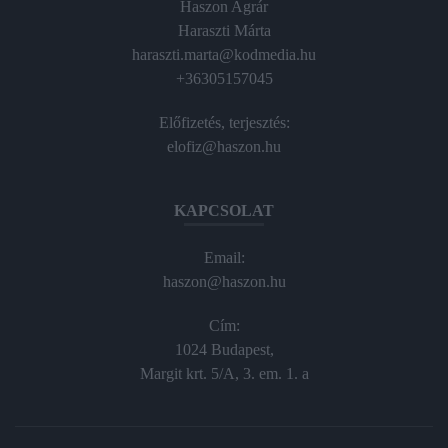
Haszon Agrár
Haraszti Márta
haraszti.marta@kodmedia.hu
+36305157045
Előfizetés, terjesztés:
elofiz@haszon.hu
KAPCSOLAT
Email:
haszon@haszon.hu
Cím:
1024 Budapest,
Margit krt. 5/A, 3. em. 1. a