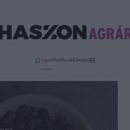
Agrár
Pénz
Piacok
Életstílus