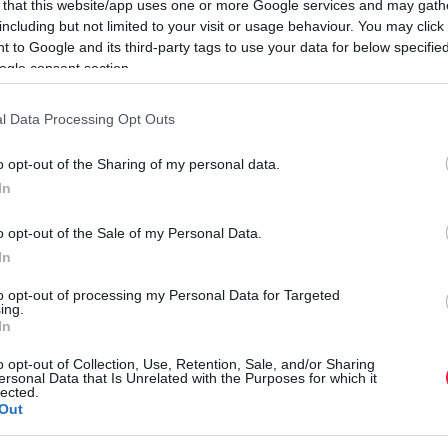
 that this website/app uses one or more Google services and may gath
including but not limited to your visit or usage behaviour. You may click 
s a borsfélék családjába tartozik. Népszerűsége a nagy
 to Google and its third-party tags to use your data for below specifi
ogle consent section.
 irányuló gyakoribb utazásoknak köszönhetően emelkedett
l Data Processing Opt Outs
rét és elősegíti a zsírok lebontását. A fekete bors vízhajtó
szervezet természetes méregtelenítő folyamataihoz. Emellett
o opt-out of the Sharing of my personal data.
 kalciumot és magnéziumot
is tartalmaz.
In
korszint csökkentéséhez, javítja az emésztést, valamint
o opt-out of the Sale of my Personal Data.
A
thet mérsékelni az aminotranszferázok szintjét – ezek az
In
Í
a szív- és érrendszer számára is előnyös, akár a szívroham
z
to opt-out of processing my Personal Data for Targeted
ing.
In
A
dnak a túlzott fogyasztásától,
vagy csak kis adagban
r
o opt-out of Collection, Use, Retention, Sale, and/or Sharing
ajánlott.
ersonal Data that Is Unrelated with the Purposes for which it
v
lected.
Out
a
izomfájdalmakat
és mérsékli a gyulladást.
r