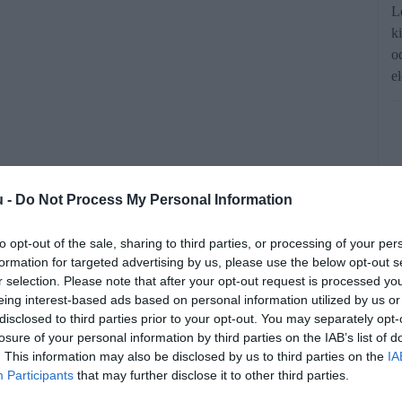
L
k
o
el
u -
Do Not Process My Personal Information
to opt-out of the sale, sharing to third parties, or processing of your per
rt, hozzájárul a vércukorszint
formation for targeted advertising by us, please use the below opt-out s
ztést, valamint kedvezően hat a
r selection. Please note that after your opt-out request is processed y
eing interest-based ads based on personal information utilized by us or
nakl azonban nem ajánlott.
disclosed to third parties prior to your opt-out. You may separately opt-
losure of your personal information by third parties on the IAB’s list of
. This information may also be disclosed by us to third parties on the
IA
rált forrásként a Google Keresőben!
Participants
that may further disclose it to other third parties.