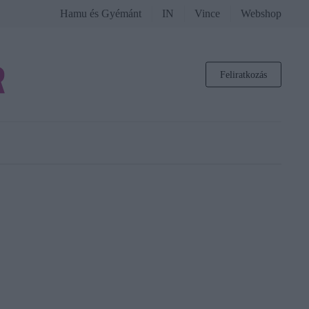
Hamu és Gyémánt
IN
Vince
Webshop
Feliratkozás