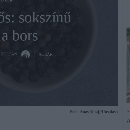
ISZER
ős: sokszínű
 a bors
 ZOLTÁN
AGRÁR
A
Fotó:
Anas Alhajj/Unsplash
A