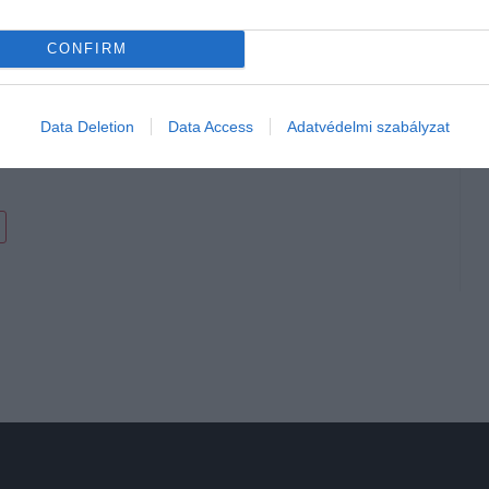
CONFIRM
r
ább fűszere
Data Deletion
Data Access
Adatvédelmi szabályzat
vény