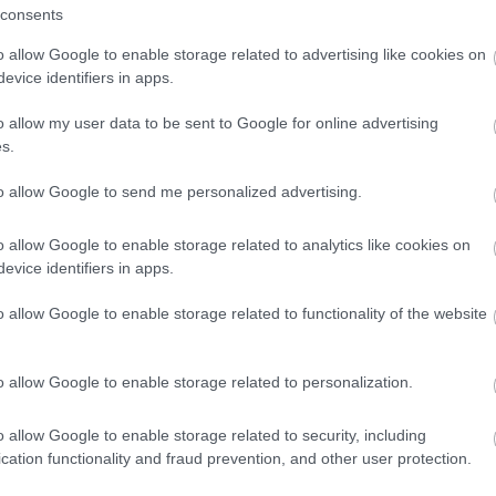
consents
o allow Google to enable storage related to advertising like cookies on
evice identifiers in apps.
konyha és a házipatika titkos fegyvere
o allow my user data to be sent to Google for online advertising
s.
to allow Google to send me personalized advertising.
o allow Google to enable storage related to analytics like cookies on
s és szárítás után kerül a konyhákba.
evice identifiers in apps.
 frissebb, lágyabb aromát kap.
pig, ezt követően eltávolítják a héjat, majd a magokat
o allow Google to enable storage related to functionality of the website
árással; a csípőssége enyhébb a fekete borsénál.
o allow Google to enable storage related to personalization.
ztett aromás fajta.
ulkanikus talaján nő, különleges, gyümölcsös ízvilággal.
o allow Google to enable storage related to security, including
isan termesztett, kivételes minőségű borsfajtája.
cation functionality and fraud prevention, and other user protection.