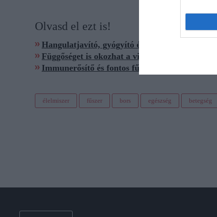
Olvasd el ezt is!
Hangulatjavító, gyógyító és ünnepi csodafűsze
Függőséget is okozhat a világ második legdrág
Immunerősítő és fontos fűszer is ez a csodanö
élelmiszer
fűszer
bors
egészség
betegség