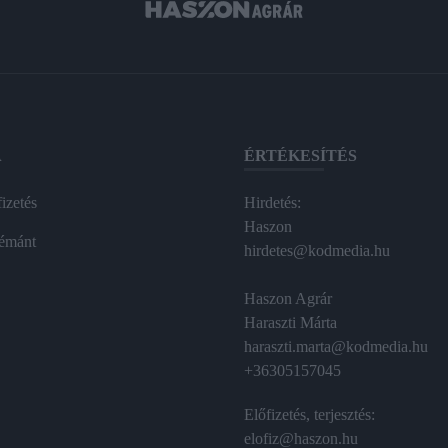
A
ÉRTÉKESÍTÉS
izetés
Hirdetés:
Haszon
émánt
hirdetes@kodmedia.hu
Haszon Agrár
Haraszti Márta
haraszti.marta@kodmedia.hu
+36305157045
Előfizetés, terjesztés:
elofiz@haszon.hu