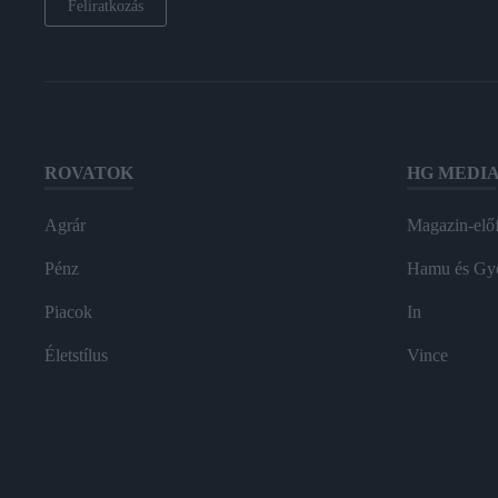
Feliratkozás
ROVATOK
HG MEDI
Agrár
Magazin-előf
Pénz
Hamu és Gy
Piacok
In
Életstílus
Vince