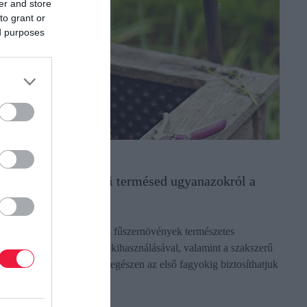
er and store
to grant or
ed purposes
GRÁR
gy lesz kétszer annyi termésed ugyanazokról a
öldségekről
 konyhakerti zöldségek és fűszernövények természetes
egenerációs képességének kihasználásával, valamint a szakszerű
isszavágással és ápolással egészen az első fagyokig biztosíthatjuk
 friss…
ectangle