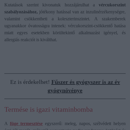
Kutatások szerint kivonatuk hozzájárulhat a
vércukorszint
szabályozásához,
jótékony hatással van az inzulinérzékenységre,
valamint csökkentheti a koleszterinszintet. A szakemberek
ugyanakkor óvatosságra intenek: vércukorszint-csökkentő hatása
miatt egyes esetekben körültekintő alkalmazást igényel, és
allergiás reakciót is kiválthat.
Ez is érdekelhet!
Fűszer és gyógyszer is az év
gyógynövénye
Termése is igazi vitaminbomba
A
füge termesztése
egyszerű: meleg, napos, szélvédett helyen