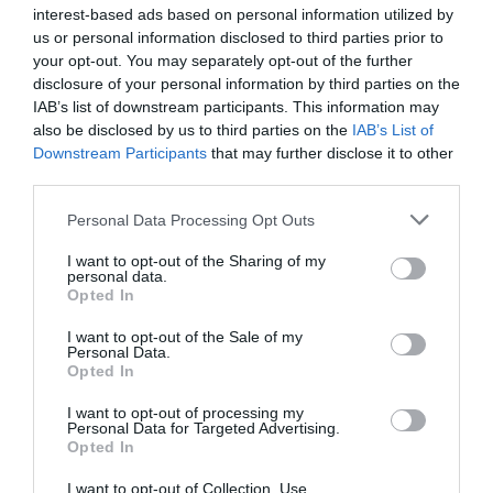
interest-based ads based on personal information utilized by
lombhullatást követően a növényt körbekeríteni, például
us or personal information disclosed to third parties prior to
dróthálóval, a belsejét pedig feltölteni falevéllel. A tetejét pedig
your opt-out. You may separately opt-out of the further
fedjük le kartonpapírral. A fügebokor telepítésénél az első szüretre
disclosure of your personal information by third parties on the
körülbelül három-négy évet kell várni, és utána ősszel már
IAB’s list of downstream participants. This information may
kóstolhatjuk is a gyümölcsöt.
also be disclosed by us to third parties on the
IAB’s List of
Downstream Participants
that may further disclose it to other
third parties.
Please note that this website/app uses one or more Google
Personal Data Processing Opt Outs
services and may gather and store information including but
not limited to your visit or usage behaviour. You may click to
I want to opt-out of the Sharing of my
Olvasd el ezt is!
personal data.
grant or deny consent to Google and its third-party tags to
Opted In
use your data for below specified purposes in below Google
Így csillapíthatod a fogfájást gyógynövényekkel
consent section.
I want to opt-out of the Sale of my
Így óvd meg a fügédet a fagyoktól
Personal Data.
Jól bírja a füge a magyar klímát
Opted In
I want to opt-out of processing my
Personal Data for Targeted Advertising.
növénytermesztés
agrár
kert
kiskert
füge
Opted In
I want to opt-out of Collection, Use,