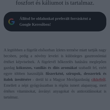
foszfort és káliumot is tartalmaz.
Állítsd be oldalunkat preferált forrásként a
Google Keresőben!
A legtöbben a fügefát elsősorban ízletes termése miatt tartják nagy
becsben, pedig a növény levelei is különleges gasztronómiai
értéket képviselnek. A fügelevél hőkezelés hatására meglepően
gazdag
kókuszos, vaníliás és diós aromákat
szabadít fel, ezért
egyre többen használják
fűszerként, szirupok, desszertek és
italok ízesítésére
- derül ki a Magyar Mezőgazdaság
cikkéből
.
Emellett a népi gyógyászatban is régóta ismert alapanyag, mert
értékes vitaminokat, ásványi anyagokat és antioxidánsokat is
tartalmaz.