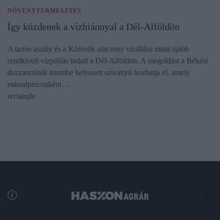
NÖVÉNYTERMESZTÉS
Így küzdenek a vízhiánnyal a Dél-Alföldön
A tartós aszály és a Körösök alacsony vízállása miatt újabb
rendkívüli vízpótlás indult a Dél-Alföldön. A megoldást a Békési
duzzasztónál üzembe helyezett szivattyú hozhatja el, amely
másodpercenként…
rectangle