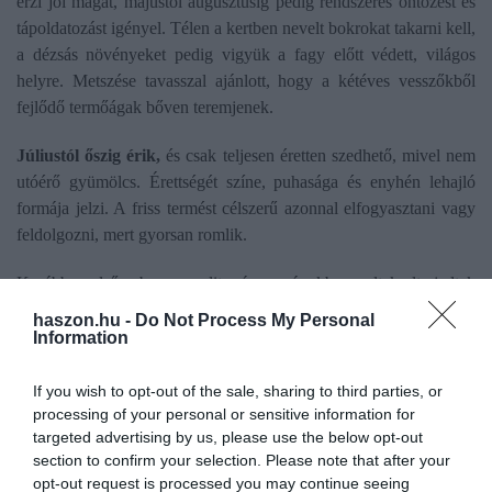
érzi jól magát, májustól augusztusig pedig rendszeres öntözést és
tápoldatozást igényel. Télen a kertben nevelt bokrokat takarni kell,
a dézsás növényeket pedig vigyük a fagy előtt védett, világos
helyre. Metszése tavasszal ajánlott, hogy a kétéves vesszőkből
fejlődő termőágak bőven teremjenek.
Júliustól őszig érik,
és csak teljesen éretten szedhető, mivel nem
utóérő gyümölcs. Érettségét színe, puhasága és enyhén lehajló
formája jelzi. A friss termést célszerű azonnal elfogyasztani vagy
feldolgozni, mert gyorsan romlik.
Korábban elsősorban a mediterrán országokban voltak elterjedtek
a fügefák, azonban a klímaváltozás hatására hazánkban is egyre
haszon.hu -
Do Not Process My Personal
gyakrabban találkozni lehet a növénnyel. Kevés kártevője és
Information
betegsége van. Szinte bármilyen talajban jól érzi magát, azonban
rengeteg fényre és melegre van szüksége ahhoz, hogy bőséges
If you wish to opt-out of the sale, sharing to third parties, or
processing of your personal or sensitive information for
termést hozzon.
targeted advertising by us, please use the below opt-out
section to confirm your selection. Please note that after your
Nagyon fontos, hogy
ősszel se feledkezzünk meg a metszéséről.
opt-out request is processed you may continue seeing
Télre érdemes betakarni. A takaráshoz a legmegfelelőbb a