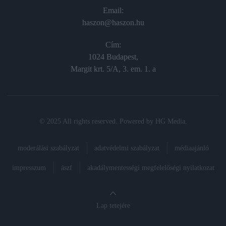
Email:
haszon@haszon.hu
Cím:
1024 Budapest,
Margit krt. 5/A, 3. em. 1. a
© 2025 All rights reserved. Powered by
HG Media
.
moderálási szabályzat
adatvédelmi szabályzat
médiaajánló
impresszum
ászf
akadálymentességi megfelelőségi nyilatkozat
Lap tetejére