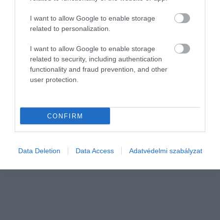
I want to allow Google to enable storage
related to personalization.
I want to allow Google to enable storage
related to security, including authentication
functionality and fraud prevention, and other
NÖVÉNYVÉDELEM
user protection.
Ez a kártevő bogár nem ismer határokat, Brüsszel
is felfigyelt rá
CONFIRM
Egy Ázsiából származó inváziós rovar kelt riadalmat magyar–
ukrán határ térségében. A kőrisrontó karcsúdíszbogár első ismert
uniós előfordulását június végén erősítették meg Beregsurány
Data Deletion
Data Access
Adatvédelmi szabályzat
közelében, az…