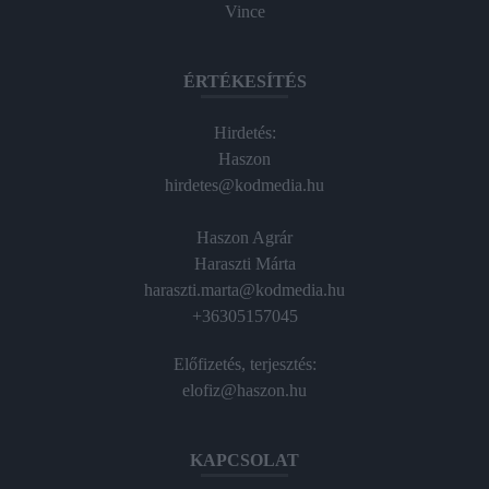
Vince
ÉRTÉKESÍTÉS
Hirdetés:
Haszon
hirdetes@kodmedia.hu
Haszon Agrár
Haraszti Márta
haraszti.marta@kodmedia.hu
+36305157045
Előfizetés, terjesztés:
elofiz@haszon.hu
KAPCSOLAT