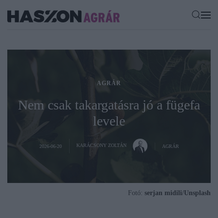
AGRÁR
Nem csak takargatásra jó a fügefa
levele
KARÁCSONY ZOLTÁN
2026-06-20
AGRÁR
Fotó:
serjan midili/Unsplash