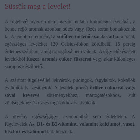
Süssük meg a levelet!
A fügelevél nyersen nem igazán mutatja különleges ízvilágát, a
benne rejlő aromák azonban sütés vagy főzés során bontakoznak
ki. A legjobb eredményt
a sütőben történő szárítás adja:
a fiatal,
egészséges leveleket 120 Celsius-fokon körülbelül 15 percig
érdemes szárítani, amíg ropogóssá nem válnak. Az így előkészített
levelekből
fűszer, aromás cukor, fűszersó
vagy akár különleges
szirup is készíthető.
A szárított fügelevéllel lekvárok, pudingok, fagylaltok, koktélok
és üdítők is ízesíthetők. A
levelek porrá őrölve cukorral vagy
sóval keverve
süteményekhez, mártogatósokhoz, sült
zöldségekhez és rizses fogásokhoz is kiválóak.
A növény egészségügyi szempontból sem érdektelen. A
fügelevelek
A-, B1- és B2-vitamint, valamint kalciumot, vasat,
foszfort és káliumot
tartalmaznak.