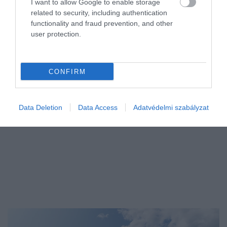
I want to allow Google to enable storage
ezért egyél babot
related to security, including authentication
functionality and fraud prevention, and other
A világ azon részein, ahol a legmagasabb a százévesek aránya,
user protection.
naponta fogyasztanak babféléket, amelyek óvják egészségünket és
a leginkább fenntartható élelmiszerek közé tartoznak.
CONFIRM
Data Deletion
Data Access
Adatvédelmi szabályzat