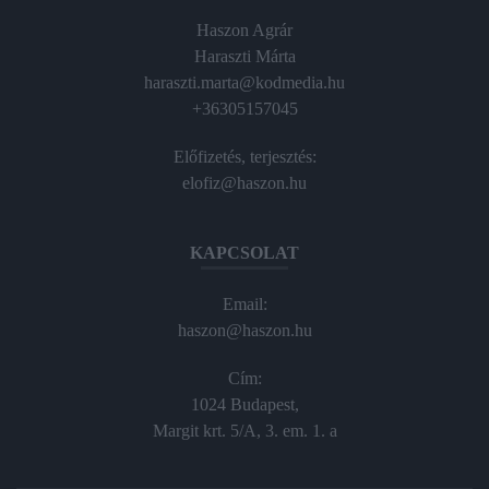
Haszon Agrár
Haraszti Márta
haraszti.marta@kodmedia.hu
+36305157045
Előfizetés, terjesztés:
elofiz@haszon.hu
KAPCSOLAT
Email:
haszon@haszon.hu
Cím:
1024 Budapest,
Margit krt. 5/A, 3. em. 1. a