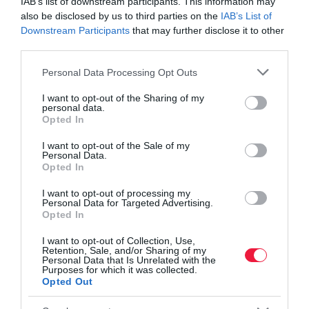
IAB’s list of downstream participants. This information may
Olvasd el ezt is!
also be disclosed by us to third parties on the
IAB’s List of
Downstream Participants
that may further disclose it to other
Mennyi a vérnyomásod? Itt az új határérték
third parties.
Elűzi a fáradtságot, leviszi a vérnyomást, mi meg
kidobjuk
Please note that this website/app uses one or more Google
Personal Data Processing Opt Outs
Jobb elkerülni ezeket a vérnyomást felpumpáló
services and may gather and store information including but
ételeket
not limited to your visit or usage behaviour. You may click to
I want to opt-out of the Sharing of my
personal data.
grant or deny consent to Google and its third-party tags to
Opted In
use your data for below specified purposes in below Google
consent section.
életmód
vérnyomás
egészség
betegség
agrár
I want to opt-out of the Sale of my
Personal Data.
Opted In
I want to opt-out of processing my
Personal Data for Targeted Advertising.
Opted In
I want to opt-out of Collection, Use,
Retention, Sale, and/or Sharing of my
Personal Data that Is Unrelated with the
Purposes for which it was collected.
Opted Out