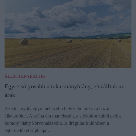
ÁLLATTENYÉSZTÉS
Egyre súlyosabb a takarmányhiány, elszálltak az
árak
Az idei aszály egyre nehezebb helyzetbe hozza a hazai
állattartókat. A széna ára már elszállt, a silókukoricából pedig
komoly hiány körvonalazódik. A drágulás különösen a
tejtermelőket sújthatja…