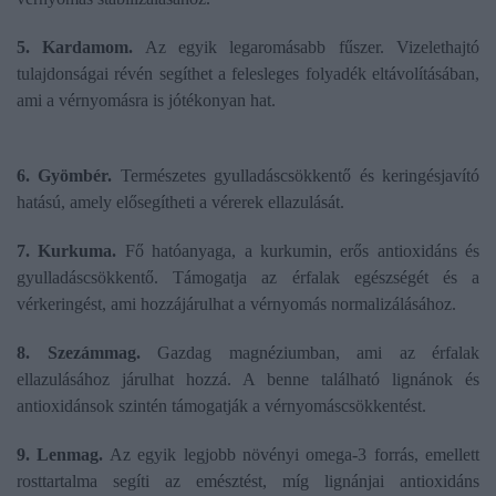
5. Kardamom.
Az egyik legaromásabb fűszer. Vizelethajtó
tulajdonságai révén segíthet a felesleges folyadék eltávolításában,
ami a vérnyomásra is jótékonyan hat.
6. Gyömbér.
Természetes gyulladáscsökkentő és keringésjavító
hatású, amely elősegítheti a vérerek ellazulását.
7. Kurkuma.
Fő hatóanyaga, a kurkumin, erős antioxidáns és
gyulladáscsökkentő. Támogatja az érfalak egészségét és a
vérkeringést, ami hozzájárulhat a vérnyomás normalizálásához.
8. Szezámmag.
Gazdag magnéziumban, ami az érfalak
ellazulásához járulhat hozzá. A benne található lignánok és
antioxidánsok szintén támogatják a vérnyomáscsökkentést.
9. Lenmag.
Az egyik legjobb növényi omega-3 forrás, emellett
rosttartalma segíti az emésztést, míg lignánjai antioxidáns