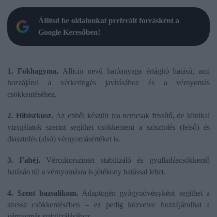
Állítsd be oldalunkat preferált forrásként a
Google Keresőben!
1. Fokhagyma.
Allicin nevű hatóanyaga értágító hatású, ami
hozzájárul a vérkeringés javításához és a vérnyomás
csökkentéséhez.
2. Hibiszkusz.
Az ebből készült tea nemcsak frissítő, de klinikai
vizsgálatok szerint segíthet csökkenteni a szisztolés (felső) és
diasztolés (alsó) vérnyomásértéket is.
3. Fahéj.
Vércukorszintet stabilizáló és gyulladáscsökkentő
hatásán túl a vérnyomásra is jótékony hatással lehet.
4. Szent bazsalikom.
Adaptogén gyógynövényként segíthet a
stressz csökkentésében – ez pedig közvetve hozzájárulhat a
vérnyomás stabilizálásához.