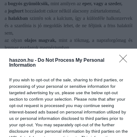
a
bogyós gyümölcsök,
mint amilyen az
eper, vagy a szeder,
a
joghurt
hozzáadott cukor nélkül alacsony zsírtartalommal,
a
halakban
szintén sok a kalcium, így a különféle halkonzervek
és a szardínia is jó megoldás lehet, de ne féljünk a friss halaktól
sem,
az olyan
olajos magvak,
mint a tökmag, a napraforgómag és
lenmag gazdagok magnéziumban
a káliumban magas
cékla,
és a belőle készült ivólé
haszon.hu -
Do Not Process My Personal
a
fokhagyma
fokozza a szervezetben a nitrogén-monoxid
Information
termelődését,
a sótlan
pisztácia
, de akár a mandula is,
If you wish to opt-out of the sale, sharing to third parties, or
az
olívaolaj,
processing of your personal or sensitive information for
a rostban gazdag különféle hüvelyesek, mint a
bab, a lencse,
targeted advertising by us, please use the below opt-out
vagy a borsó,
section to confirm your selection. Please note that after your
opt-out request is processed you may continue seeing
a legalább 50-70 százalékos kakaótartalmú
étcsokoládé.
interest-based ads based on personal information utilized by
us or personal information disclosed to third parties prior to
your opt-out. You may separately opt-out of the further
disclosure of your personal information by third parties on the