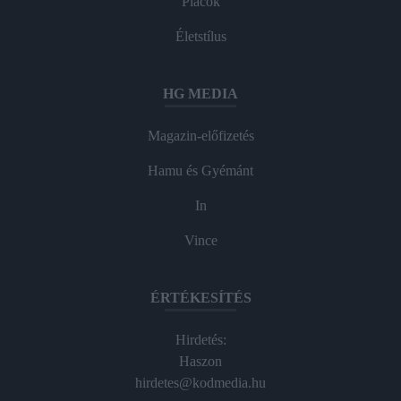
Piacok
Életstílus
HG MEDIA
Magazin-előfizetés
Hamu és Gyémánt
In
Vince
ÉRTÉKESÍTÉS
Hirdetés:
Haszon
hirdetes@kodmedia.hu