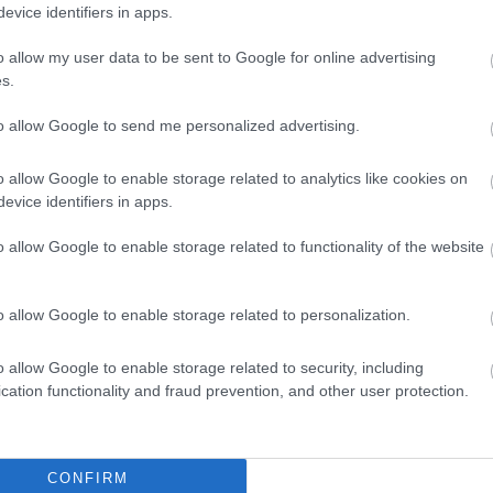
evice identifiers in apps.
o allow my user data to be sent to Google for online advertising
s.
rmelheted ezeket a szuperélelmiszereket
to allow Google to send me personalized advertising.
növény
o allow Google to enable storage related to analytics like cookies on
evice identifiers in apps.
abérmeggy az utóbbi évtizedek egyik legnépszerűbb
o allow Google to enable storage related to functionality of the website
 és egész évben üde színt visz a kertekbe. Ám szépsége és
 – nemcsak az emberi egészségre, hanem az ökoszisztémára
o allow Google to enable storage related to personalization.
o allow Google to enable storage related to security, including
cation functionality and fraud prevention, and other user protection.
kutat
CONFIRM
 a katicát is megkímélik