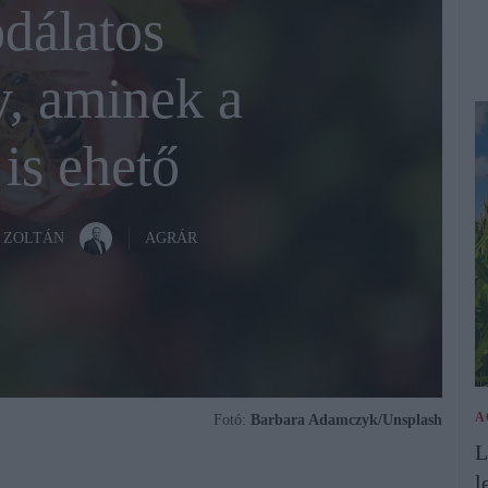
dálatos
, aminek a
is ehető
 ZOLTÁN
AGRÁR
A
Fotó:
Barbara Adamczyk/Unsplash
L
l