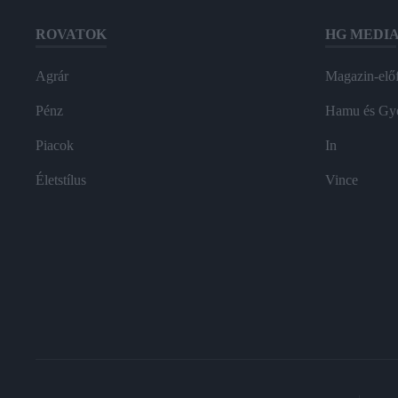
ROVATOK
HG MEDI
Agrár
Magazin-előf
Pénz
Hamu és Gy
Piacok
In
Életstílus
Vince