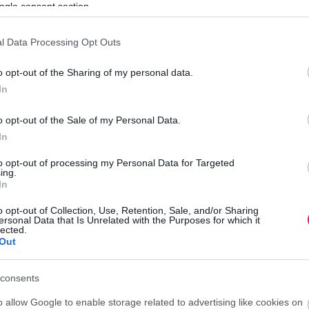
ogle consent section.
 kiemelkedik a
húsos som (Cornus mas),
amely hazánk
sú növekedésű, ám rendkívül hosszú életű, akár évszázados
 amikor még lombfakadás előtt, február végén vagy március
l Data Processing Opt Outs
onthéjas gyümölcsei július végétől érnek be.
A vadon
o opt-out of the Sharing of my personal data.
 termést hozó fajták is, amelyeket előszeretettel ültettek
In
esen éretten, puhán nyersen is kiváló, de utóérlelés után
ozható. Kemény és rugalmas fája történelmileg is értékes
o opt-out of the Sale of my Personal Data.
In
dája annak, hogy egy növény egyszerre lehet a kert éke és
to opt-out of processing my Personal Data for Targeted
ing.
A
In
ötszirmú virágait. A leggyakoribb a
lángoló skarlátvörös
A
ga virágú hibridek is. Nemcsak a méhek imádják, de a tavaszi
o opt-out of Collection, Use, Retention, Sale, and/or Sharing
ersonal Data that Is Unrelated with the Purposes for which it
 őszi időszakban beérő, aromás gyümölcseik vitaminokban
lected.
L
es rájuk komplex módon, kettős hasznosítású növényként
Out
k
kább egy apró, viaszos tapintású almára vagy birsalmára
o
 nem véletlenül nevezik a skandináv országokban és
consents
el
r
o allow Google to enable storage related to advertising like cookies on