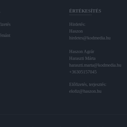
A
ÉRTÉKESÍTÉS
izetés
Hirdetés:
Haszon
émánt
hirdetes@kodmedia.hu
Haszon Agrár
Haraszti Márta
haraszti.marta@kodmedia.hu
+36305157045
Előfizetés, terjesztés:
elofiz@haszon.hu