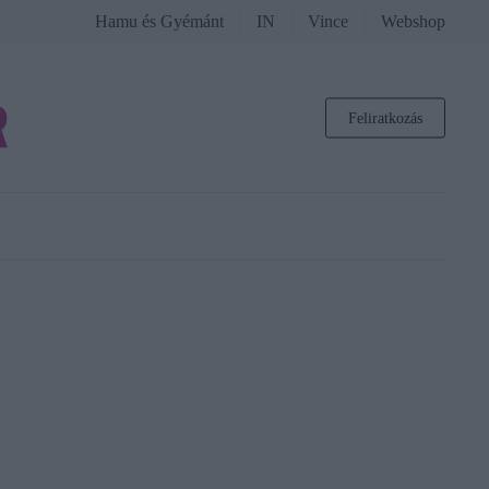
Hamu és Gyémánt
IN
Vince
Webshop
Feliratkozás