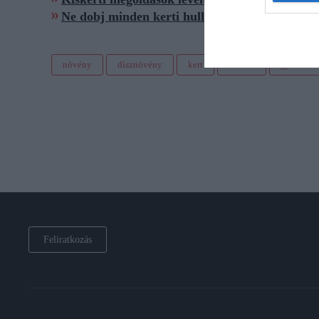
Ne dobj minden kerti hulladékot a tűzre, mer
növény
dísznövény
kert
kiskert
gyümölcs
Feliratkozás