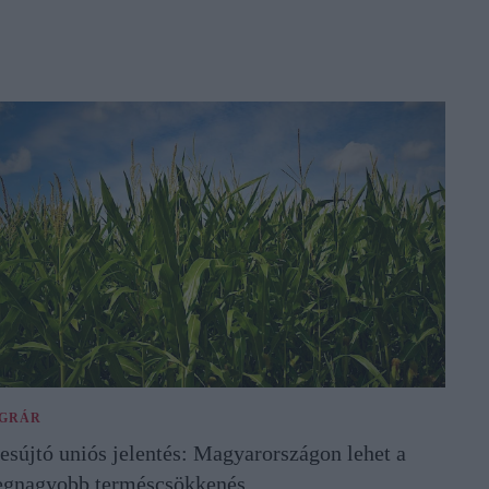
GRÁR
esújtó uniós jelentés: Magyarországon lehet a
egnagyobb terméscsökkenés