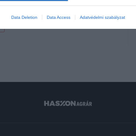
t megbírságolhatnak
Data Deletion
Data Access
Adatvédelmi szabályzat