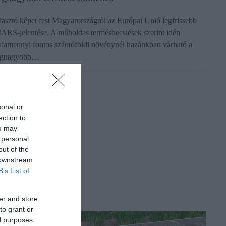
iasztó képet fest Magyarországról az Európai Unió legfrissebb
ARS-jelentése. A műholdas termésbecslések szerint idén
alamennyi fontos szántóföldi növénynél hazánkban várható a
egnagyobb…
sonal or
ection to
ou may
 personal
out of the
 downstream
B’s List of
er and store
to grant or
ed purposes