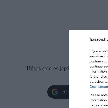
haszon.h
If you wish 
sensitive in
confirm you
continue se
Húsos som és japánbirs. Ez a két n
information 
hasznos élelmi
further disc
participants
Downstream 
Állítsd be oldalunkat prefe
Please note
information 
deny consent