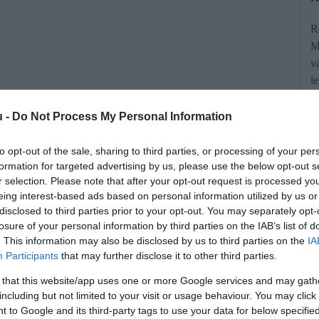
R
M
v
l
u -
Do Not Process My Personal Information
to opt-out of the sale, sharing to third parties, or processing of your per
formation for targeted advertising by us, please use the below opt-out s
r selection. Please note that after your opt-out request is processed y
eing interest-based ads based on personal information utilized by us or
övény egyszerre lehet a kert éke és
disclosed to third parties prior to your opt-out. You may separately opt-
szerforrás is.
losure of your personal information by third parties on the IAB’s list of
. This information may also be disclosed by us to third parties on the
IA
Participants
that may further disclose it to other third parties.
rált forrásként a Google Keresőben!
 that this website/app uses one or more Google services and may gath
including but not limited to your visit or usage behaviour. You may click 
 to Google and its third-party tags to use your data for below specifi