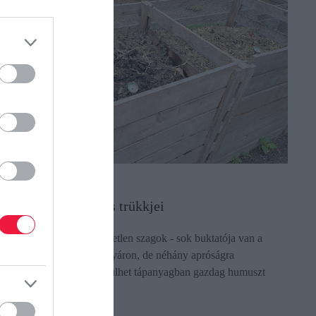
GRÁR
 nyári komposztálás trükkjei
egyek, kiszáradás, kellemetlen szagok - sok buktatója van a
iskerti komposztálásnak nyáron, de néhány apróságra
dafigyelve bárkinek sikerülhet tápanyagban gazdag humuszt
őállítani.
ectangle