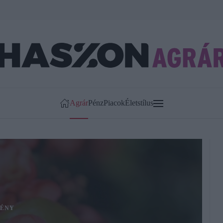
Agrár
Pénz
Piacok
Életstílus
ÉNY