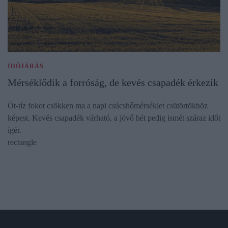
IDŐJÁRÁS
Mérséklődik a forróság, de kevés csapadék érkezik
Öt-tíz fokot csökken ma a napi csúcshőmérséklet csütörtökhöz
képest. Kevés csapadék várható, a jövő hét pedig ismét száraz időt
ígér.
rectangle