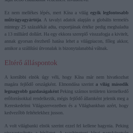
Ez nem mellékes lépés, mert Kína a világ
egyik legfontosabb
műtrágyagyártója
. A tavalyi adatok alapján a globális termelés
mintegy 25 százalékát adta, exportjának értéke pedig meghaladta
a 13 milliárd dollárt. Ha egy ekkora szereplő visszafogja a kivitelt,
annak gyorsan érezhető hatása lehet a világpiacon, főleg akkor,
amikor a szállítási útvonalak is bizonytalanabbá válnak.
Eltérő álláspontok
A korrábbi elnök úgy véli, hogy Kína már nem hivatkozhat
magára fejlődő országként. Elmondása szerint
a világ második
legnagyobb gazdaságaként
Peking számos területen kiemelkedő
erőforrásokkal rendelkezik, mégis fejlődő államként jelenik meg a
Kereskedelmi Világszervezetben és a Világbankban azért, hogy
kedvezőbb feltételekhez jusson.
A volt világbanki elnök szerint ezzel fel kellene hagynia. Peking
visszautasította a bírálatot. A washingtoni kínai nagykövetség