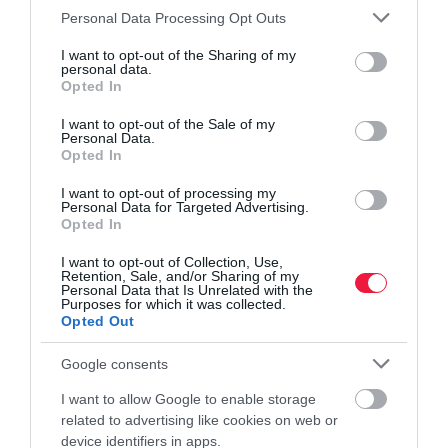
Please note that this website/app uses one or more Google
Personal Data Processing Opt Outs
kína
tartalék
élelmiszer
műtrágya
világpiac
services and may gather and store information including but
not limited to your visit or usage behaviour. You may click to
I want to opt-out of the Sharing of my
konfliktus
personal data.
grant or deny consent to Google and its third-party tags to
Opted In
use your data for below specified purposes in below Google
consent section.
I want to opt-out of the Sale of my
Personal Data.
Opted In
I want to opt-out of processing my
Personal Data for Targeted Advertising.
Opted In
I want to opt-out of Collection, Use,
Retention, Sale, and/or Sharing of my
Personal Data that Is Unrelated with the
Purposes for which it was collected.
Opted Out
Google consents
I want to allow Google to enable storage
related to advertising like cookies on web or
device identifiers in apps.