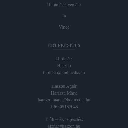
Hamu és Gyémánt
In
Vince
ÉRTÉKESÍTÉS
Hirdetés:
Haszon
hirdetes@kodmedia.hu
Haszon Agrár
Haraszti Márta
haraszti.marta@kodmedia.hu
+36305157045
Előfizetés, terjesztés:
elofiz@haszon.hu