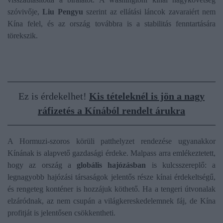
szóvivője,
Liu Pengyu
szerint az ellátási láncok zavaraiért nem
Kína felel, és az ország továbbra is a stabilitás fenntartására
törekszik.
Ez is érdekelhet!
Kis tételeknél is jön a nagy
ráfizetés a Kínából rendelt árukra
A Hormuzi-szoros körüli patthelyzet rendezése ugyanakkor
Kínának is alapvető gazdasági érdeke. Malpass arra emlékeztetett,
hogy az ország a
globális hajózásban
is kulcsszereplő: a
legnagyobb hajózási társaságok jelentős része kínai érdekeltségű,
és rengeteg konténer is hozzájuk köthető. Ha a tengeri útvonalak
elzáródnak, az nem csupán a világkereskedelemnek fáj, de Kína
profitját is jelentősen csökkentheti.