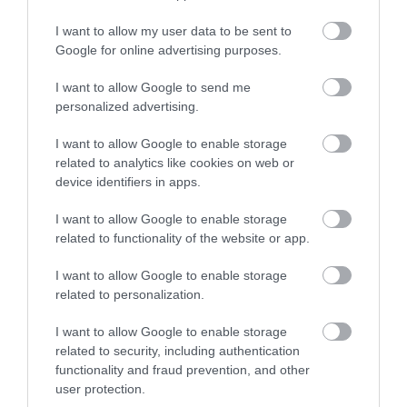
I want to allow my user data to be sent to
Google for online advertising purposes.
I want to allow Google to send me
personalized advertising.
I want to allow Google to enable storage
related to analytics like cookies on web or
device identifiers in apps.
I want to allow Google to enable storage
INNOVÁCIÓ
related to functionality of the website or app.
Robotszüret: visszafordíthatatlan változás az
I want to allow Google to enable storage
agráriumban?
related to personalization.
Válogat, osztályoz, adatot gyűjt és jelentést készít, vagyis egy
I want to allow Google to enable storage
egész munkacsapat feladatait képes átvenni. Bármennyire is úgy
related to security, including authentication
functionality and fraud prevention, and other
tűnhet, ez nem egy jól képzett idénymunkás, hanem a szüretrobot,
user protection.
amely…