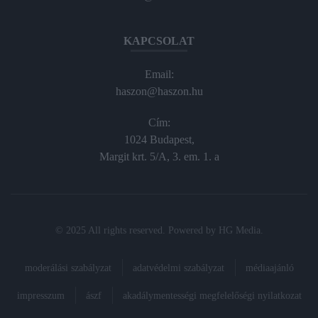
KAPCSOLAT
Email:
haszon@haszon.hu
Cím:
1024 Budapest,
Margit krt. 5/A, 3. em. 1. a
© 2025 All rights reserved. Powered by
HG Media
.
moderálási szabályzat
adatvédelmi szabályzat
médiaajánló
impresszum
ászf
akadálymentességi megfelelőségi nyilatkozat