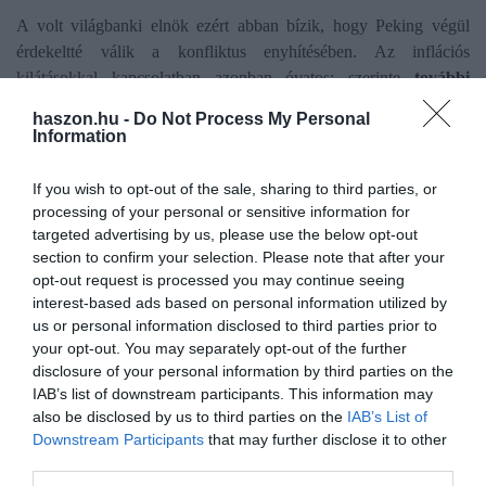
A volt világbanki elnök ezért abban bízik, hogy Peking végül
érdekeltté válik a konfliktus enyhítésében. Az inflációs
kilátásokkal kapcsolatban azonban óvatos: szerinte
további
áremelkedések
jöhetnek a világpiacon. Az Egyesült Államok
haszon.hu -
Do Not Process My Personal
gazdasága egyelőre ellenállóbbnak tűnik, részben a kedvező
Information
foglalkoztatási adatok miatt, de az élelmiszer- és műtrágyapiaci
feszültség gyorsan tovább gyűrűzhet.
If you wish to opt-out of the sale, sharing to third parties, or
processing of your personal or sensitive information for
targeted advertising by us, please use the below opt-out
section to confirm your selection. Please note that after your
opt-out request is processed you may continue seeing
Olvasd el ezt is!
interest-based ads based on personal information utilized by
us or personal information disclosed to third parties prior to
A kínaiak már a szánkban vannak, a fogászatban is
your opt-out. You may separately opt-out of the further
átrendezhetik a piacot
disclosure of your personal information by third parties on the
Megbolondult a piac? Ezért drágul a csokoládé
IAB’s list of downstream participants. This information may
also be disclosed by us to third parties on the
IAB’s List of
Már nálunk is termeszthető, a magja
Downstream Participants
that may further disclose it to other
szuperélelmiszer
third parties.