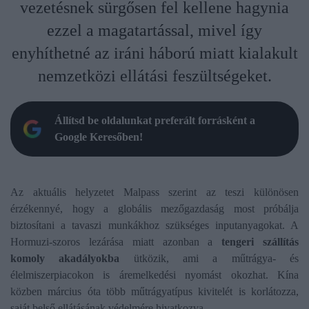
vezetésnek sürgősen fel kellene hagynia
ezzel a magatartással, mivel így
enyhíthetné az iráni háború miatt kialakult
nemzetközi ellátási feszültségeket.
Állítsd be oldalunkat preferált forrásként a
Google Keresőben!
Az aktuális helyzetet Malpass szerint az teszi különösen
érzékennyé, hogy a globális mezőgazdaság most próbálja
biztosítani a tavaszi munkákhoz szükséges inputanyagokat. A
Hormuzi-szoros lezárása miatt azonban a
tengeri szállítás
komoly akadályokba
ütközik, ami a műtrágya- és
élelmiszerpiacokon is áremelkedési nyomást okozhat. Kína
közben március óta több műtrágyatípus kivitelét is korlátozza,
saját belső ellátásának védelmére hivatkozva.