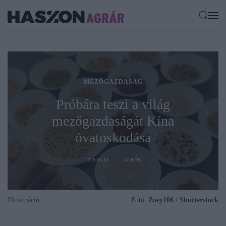
MEZŐGAZDASÁG
Próbára teszi a világ
mezőgazdaságát Kína
óvatoskodása
2026-05-14
AGRÁR
Illusztráció
Fotó:
Zoey106 / Shutterstock