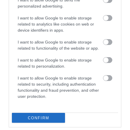
I want to allow Google to send me
KERT
personalized advertising.
Támadásba lendült a diófák réme: így védd meg a
I want to allow Google to enable storage
termést
related to analytics like cookies on web or
device identifiers in apps.
A június végén és július elején rajzásnak induló nyugati dióburok-
fúrólégy idén is komoly veszélyt jelent a hazai diótra, ám a
I want to allow Google to enable storage
szakemberek szerint a megfelelő időben megkezdett
related to functionality of the website or app.
növényvédelemmel még…
I want to allow Google to enable storage
related to personalization.
I want to allow Google to enable storage
related to security, including authentication
functionality and fraud prevention, and other
user protection.
CONFIRM