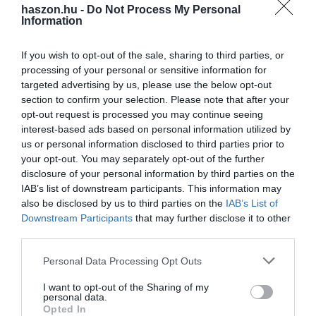
haszon.hu -
Do Not Process My Personal
Olvasd el ezt is!
Information
Erdei szamócát szemezgetnél? Vigyázz ezekkel a
If you wish to opt-out of the sale, sharing to third parties, or
bogyókkal!
processing of your personal or sensitive information for
Áfonya, málna, szeder: ezért egyél bogyós
targeted advertising by us, please use the below opt-out
gyümölcsöt
section to confirm your selection. Please note that after your
opt-out request is processed you may continue seeing
6 egyszerű napi rutin az egészséges életért
interest-based ads based on personal information utilized by
us or personal information disclosed to third parties prior to
your opt-out. You may separately opt-out of the further
szedd magad
gyümölcs
barack
sárgabarack
disclosure of your personal information by third parties on the
IAB’s list of downstream participants. This information may
termelői ár
also be disclosed by us to third parties on the
IAB’s List of
Downstream Participants
that may further disclose it to other
third parties.
Please note that this website/app uses one or more Google
Personal Data Processing Opt Outs
services and may gather and store information including but
not limited to your visit or usage behaviour. You may click to
I want to opt-out of the Sharing of my
personal data.
grant or deny consent to Google and its third-party tags to
Opted In