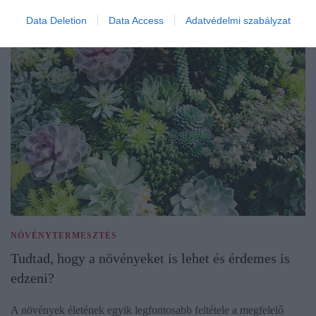
Data Deletion
Data Access
Adatvédelmi szabályzat
NÖVÉNYTERMESZTÉS
Tudtad, hogy a növényeket is lehet és érdemes is
edzeni?
A növények életének egyik legfontosabb feltétele a megfelelő