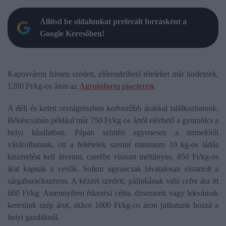
Állítsd be oldalunkat preferált forrásként a
Google Keresőben!
Kaposváron frissen szedett, előrendelhető tételeket már hirdetnek,
1200 Ft/kg-os áron az
Agroinform piacterén
.
A déli és keleti országrészben kedvezőbb árakkal találkozhatunk.
Békéscsabán például már 750 Ft/kg-os ártól elérhető a gyümölcs a
helyi kínálatban. Pápán szintén egyenesen a termelőtől
vásárolhatunk, ott a feltételek szerint minimum 10 kg-os ládás
kiszerelést kell átvenni, cserébe viszont méltányos, 850 Ft/kg-os
árat kapnak a vevők. Solton ugyancsak hivatalosan elstartolt a
sárgabarackszezon. A kézzel szedett, pálinkának való cefre ára itt
600 Ft/kg. Amennyiben étkezési célra, dzsemnek vagy lekvárnak
keresünk szép árut, akkor 1000 Ft/kg-os áron juthatunk hozzá a
helyi gazdáknál.