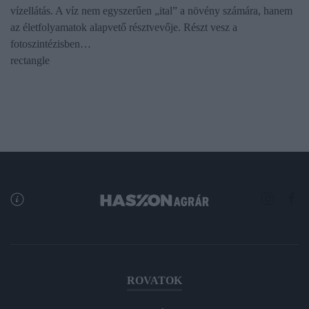
vízellátás. A víz nem egyszerűen „ital” a növény számára, hanem
az életfolyamatok alapvető résztvevője. Részt vesz a
fotoszintézisben…
rectangle
ROVATOK