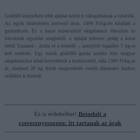
Gödöllő környékén több ajánlat közül is válogathatnak a vásárlók.
Az egyik hirdetésben kedvező áron, 1499 Ft/kg-ért kínálják a
gyümölcsöt. Ez a hazai termesztésű sárgabarack étkezésre és
lekvárnak egyaránt megfelelő, a fajtáját tekintve pedig a korai
érésű Tsunami - árulta el a termelő -, amelyből legalább 5 kg-ot
kell rendelni. Egy másik gödöllői gazda szintén friss magyar
sárgabarackot kínál közvetlenül a kertészetből, nála 1399 Ft/kg az
ár, ráadásul 20 kg feletti megrendelés esetén díjmentes házhoz
szállítást is biztosít.
Ez is érdekelhet!
Beindult a
cseresznyeszezon: itt tartanak az árak