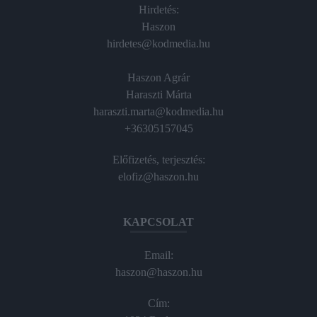
Hirdetés:
Haszon
hirdetes@kodmedia.hu
Haszon Agrár
Haraszti Márta
haraszti.marta@kodmedia.hu
+36305157045
Előfizetés, terjesztés:
elofiz@haszon.hu
KAPCSOLAT
Email:
haszon@haszon.hu
Cím: