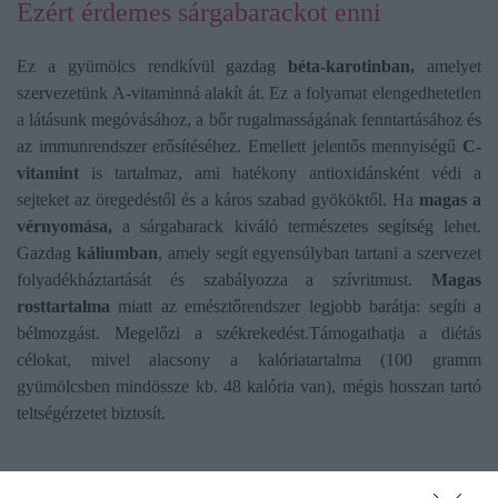
Ezért érdemes sárgabarackot enni
Ez a gyümölcs rendkívül gazdag
béta-karotinban,
amelyet
szervezetünk A-vitaminná alakít át. Ez a folyamat elengedhetetlen
a látásunk megóvásához, a bőr rugalmasságának fenntartásához és
az immunrendszer erősítéséhez. Emellett jelentős mennyiségű
C-
vitamint
is tartalmaz, ami hatékony antioxidánsként védi a
sejteket az öregedéstől és a káros szabad gyököktől. Ha
magas a
vérnyomása,
a sárgabarack kiváló természetes segítség lehet.
Gazdag
káliumban
, amely segít egyensúlyban tartani a szervezet
folyadékháztartását és szabályozza a szívritmust.
Magas
rosttartalma
miatt az emésztőrendszer legjobb barátja: segíti a
bélmozgást. Megelőzi a székrekedést.Támogathatja a diétás
célokat, mivel alacsony a kalóriatartalma (100 gramm
gyümölcsben mindössze kb. 48 kalória van), mégis hosszan tartó
teltségérzetet biztosít.