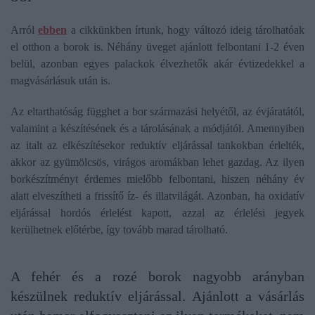
Arról
ebben
a cikkünkben írtunk, hogy változó ideig tárolhatóak
el otthon a borok is. Néhány üveget ajánlott felbontani 1-2 éven
belül, azonban egyes palackok élvezhetők akár évtizedekkel a
magvásárlásuk után is.
Az eltarthatóság függhet a bor származási helyétől, az évjáratától,
valamint a készítésének és a tárolásának a módjától. Amennyiben
az italt az elkészítésekor reduktív eljárással tankokban érlelték,
akkor az gyümölcsös, virágos aromákban lehet gazdag. Az ilyen
borkészítményt érdemes mielőbb felbontani, hiszen néhány év
alatt elveszítheti a frissítő íz- és illatvilágát. Azonban, ha oxidatív
eljárással hordós érlelést kapott, azzal az érlelési jegyek
kerülhetnek előtérbe, így tovább marad tárolható.
A fehér és a rozé borok nagyobb arányban
készülnek reduktív eljárással. Ajánlott a vásárlás