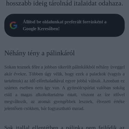
hosszabb ideig tárolnád italaidat odahaza.
Állítsd be oldalunkat preferált forrásként a
Google Keresőben!
Néhány tény a pálinkáról
Sokan tesznek félre a jobban sikerült pálinkáikból néhány üveggel
akár évekre. Többen úgy vélik, hogy ezek a palackok (vagyis a
tartalmuk) az idő előrehaladtával egyre jobbá válnak. Azonban ez
számos esetben nem így van. A gyümölcspárlat valóban sokáig
eláll a magas alkoholtartalma miatt, viszont az íze idővel
megváltozik, az aromái gyengébbek lesznek, élvezeti értéke
jelentősen csökken, bár fogyasztható marad.
Sok itallal ellentétben a pálinka nem fejlődik az