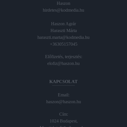
Haszon
hirdetes@kodmedia.hu
Haszon Agrár
Haraszti Márta
haraszti.marta@kodmedia.hu
+36305157045
Előfizetés, terjesztés:
elofiz@haszon.hu
KAPCSOLAT
Email:
haszon@haszon.hu
Cím:
1024 Budapest,