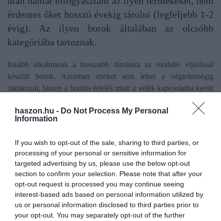
után hamar elfogyasztani az ilyen termékeket, nem
érdemes őket hosszú évekig tárolni (legfeljebb 1-2
évig). Az ilyen borok általában az olcsóbb
kategóriába tartoznak.
Inkább alkalmasak a hosszabb tárolásra az oxidatív eljárással
készült borok. Azonban ezeket sem lehet a végtelenségig
raktározni, hiszen a hordós érlelés miatt a velük kapcsolatba került
oxigén egy idő után kedvezőtlenül módosítja a termék aromáit.
haszon.hu -
Do Not Process My Personal
Általában a magasabb tannintartalmú vörösborok
Information
alkalmasak a hosszabb idejű tárolásra. Ez nagyjából 5-6 évet
jelent, de kiemelkedő minőség esetén akár 8-12 évig is
If you wish to opt-out of the sale, sharing to third parties, or
izgalmasok és kellemesek maradhatnak az italok.
processing of your personal or sensitive information for
targeted advertising by us, please use the below opt-out
Emellett, ha egy (nem érdes) bor magas alkoholtartalommal
section to confirm your selection. Please note that after your
rendelkezik, az jellemzően tovább eláll. A magasabb alkoholhoz
opt-out request is processed you may continue seeing
leginkább több cukorra van szükség a szőlőszemekben, amelynek
interest-based ads based on personal information utilized by
mértéke nagyban függ az adott év időjárásától.
us or personal information disclosed to third parties prior to
your opt-out. You may separately opt-out of the further