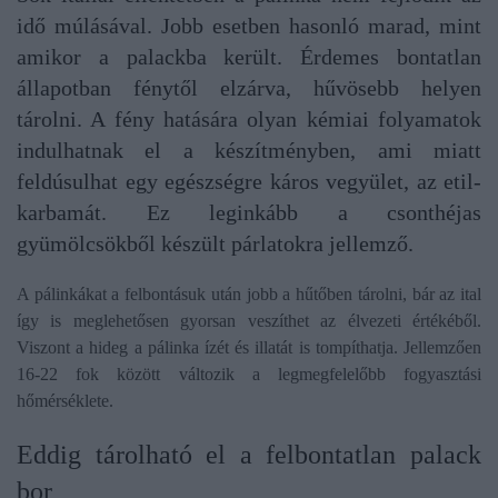
idő múlásával. Jobb esetben hasonló marad, mint
amikor a palackba került. Érdemes bontatlan
állapotban fénytől elzárva, hűvösebb helyen
tárolni. A fény hatására olyan kémiai folyamatok
indulhatnak el a készítményben, ami miatt
feldúsulhat egy egészségre káros vegyület, az etil-
karbamát. Ez leginkább a csonthéjas
gyümölcsökből készült párlatokra jellemző.
A pálinkákat a felbontásuk után jobb a hűtőben tárolni, bár az ital
így is meglehetősen gyorsan veszíthet az élvezeti értékéből.
Viszont a hideg a pálinka ízét és illatát is tompíthatja. Jellemzően
16-22 fok között változik a legmegfelelőbb fogyasztási
hőmérséklete.
Eddig tárolható el a felbontatlan palack
bor