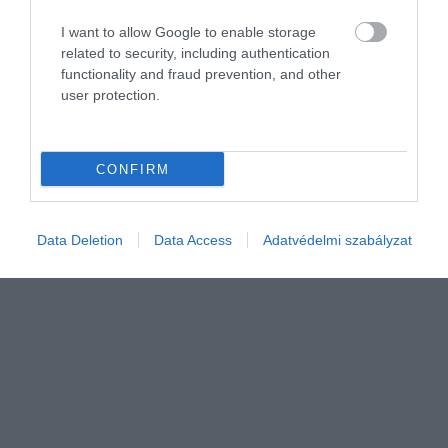
Tudtad, hogy a növényeket is lehet és érdemes is
I want to allow Google to enable storage
edzeni?
related to security, including authentication
functionality and fraud prevention, and other
A növények életének egyik legfontosabb feltétele a megfelelő
user protection.
vízellátás. A víz nem egyszerűen „ital” a növény számára, hanem
az életfolyamatok alapvető résztvevője. Részt vesz a
fotoszintézisben…
CONFIRM
Data Deletion
Data Access
Adatvédelmi szabályzat