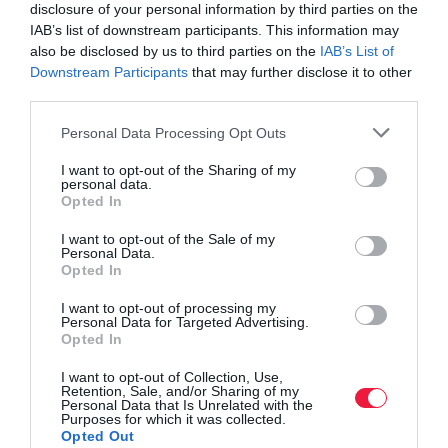
disclosure of your personal information by third parties on the
IAB’s list of downstream participants. This information may
A magas maradékcukor-tartalmú borok is (mint
also be disclosed by us to third parties on the
IAB’s List of
például a kései szüretelésű borok és az aszúk),
Downstream Participants
that may further disclose it to other
alkalmasak lehetnek hosszabb tárolásra. Egy jobb
third parties.
minőségű tokaji szamorodni akár 30-40 évig is
Please note that this website/app uses one or more Google
Personal Data Processing Opt Outs
eláll, amíg egy öt-hat puttonyos aszú, vagy egy
services and may gather and store information including but
not limited to your visit or usage behaviour. You may click to
I want to opt-out of the Sharing of my
aszúesszencia ennél jóval tovább tárolható.
personal data.
grant or deny consent to Google and its third-party tags to
Opted In
use your data for below specified purposes in below Google
consent section.
I want to opt-out of the Sale of my
bor
pálinka
eltarthatóság
italok
minőség
Personal Data.
Opted In
I want to opt-out of processing my
Personal Data for Targeted Advertising.
Opted In
I want to opt-out of Collection, Use,
Retention, Sale, and/or Sharing of my
Personal Data that Is Unrelated with the
Purposes for which it was collected.
Opted Out