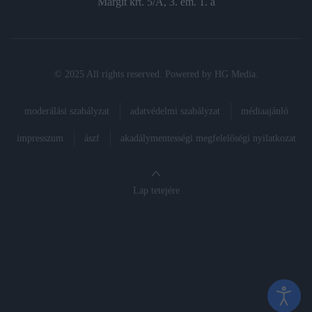
Margit krt. 5/A, 3. em. 1. a
© 2025 All rights reserved. Powered by
HG Media
.
moderálási szabályzat
adatvédelmi szabályzat
médiaajánló
impresszum
ászf
akadálymentességi megfelelőségi nyilatkozat
Lap tetejére