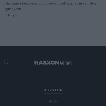
valamennyi fontos szántóföldi növénynél hazánkban várható a
legnagyobb…
rectangle
ROVATOK
Agrár