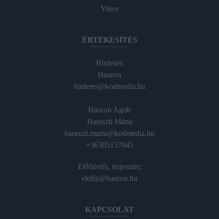
Vince
ÉRTÉKESÍTÉS
Hirdetés:
Haszon
hirdetes@kodmedia.hu
Haszon Agrár
Haraszti Márta
haraszti.marta@kodmedia.hu
+36305157045
Előfizetés, terjesztés:
elofiz@haszon.hu
KAPCSOLAT