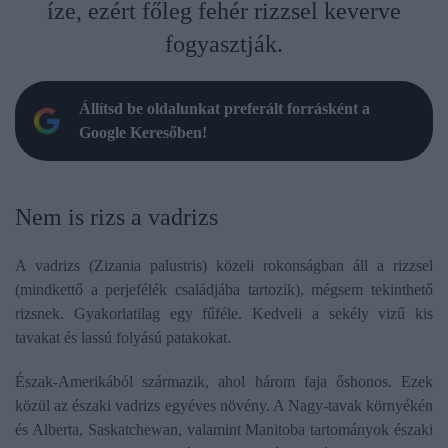
íze, ezért főleg fehér rizzsel keverve
fogyasztják.
Állítsd be oldalunkat preferált forrásként a
Google Keresőben!
Nem is rizs a vadrizs
A vadrizs (Zizania palustris) közeli rokonságban áll a rizzsel
(mindkettő a perjefélék családjába tartozik), mégsem tekinthető
rizsnek. Gyakorlatilag egy fűféle. Kedveli a sekély vizű kis
tavakat és lassú folyású patakokat.
Észak-Amerikából származik, ahol három faja őshonos. Ezek
közül az északi vadrizs egyéves növény. A Nagy-tavak környékén
és Alberta, Saskatchewan, valamint Manitoba tartományok északi