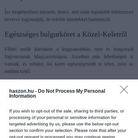
Íze meglehetősen intenzív, füstös, ami miatt leginkább fehérrizzsel
keverve fogyasztják, de sokféle köretekkel harmonizál.
Egészséges bulgurköret a Közel-Keletről
Főétel mellé köretként a leggyakrabban rizst és burgonyát
fogyasztanak Magyarországon. Azonban más lehetőségek is
vannak, és néhány ősi köret egészségesebb is lehet, mint az
említett kettő.
A bulgur - tulajdonképpen tört búza - a közel-keleti konyha
haszon.hu -
Do Not Process My Personal
kedvelt körete
. Az éretlen vagy a meghántolt érett búzaszemeket
Information
párolják, szárítják, majd durvára összetörik. Az előzetes párolás
miatt alig kell főzni, elég csak vízzel leforrázni. Rostokban
If you wish to opt-out of the sale, sharing to third parties, or
gazdag, hiszen egy csésze bulgur a szevezet napi
processing of your personal or sensitive information for
rostszükségletének 25 százalékát fedezheti.
targeted advertising by us, please use the below opt-out
section to confirm your selection. Please note that after your
A nagyobb, rizsszem nagyságú fél-egész búzaszemekből álló
opt-out request is processed you may continue seeing