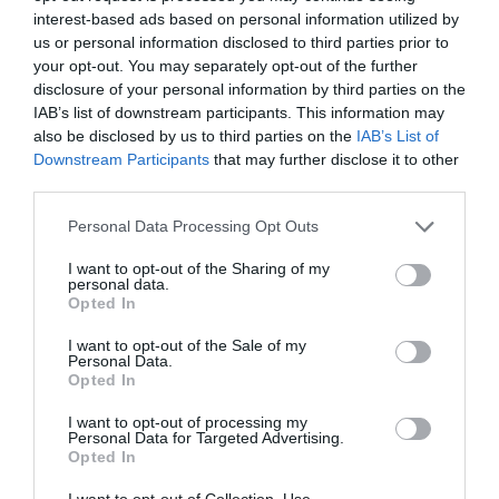
bulgurt köretként fogyasztják, az apróra tört, búzadarához
interest-based ads based on personal information utilized by
us or personal information disclosed to third parties prior to
hasonlító pedig saláták, főtt ételek és fasírtok alapanyaga.
your opt-out. You may separately opt-out of the further
disclosure of your personal information by third parties on the
IAB’s list of downstream participants. This information may
A bulgur is gazdag vitaminokban, különösen a B-
also be disclosed by us to third parties on the
IAB’s List of
csoportba tartozókban, akárcsak a vadrizs. Ezek
Downstream Participants
that may further disclose it to other
segítenek az elfogyasztott ételt energiává alakítani.
third parties.
Mangánt, szelént, magnéziumot, vasat és foszfort
Please note that this website/app uses one or more Google
Personal Data Processing Opt Outs
is tartalmaz. A vas segít a vérszegénység
services and may gather and store information including but
not limited to your visit or usage behaviour. You may click to
I want to opt-out of the Sharing of my
kezelésében, a magnézium pedig kedvező hatással
personal data.
grant or deny consent to Google and its third-party tags to
van a vérnyomásra. Emellett a fogyasztása
Opted In
use your data for below specified purposes in below Google
megelőz számos keringési betegséget, csökkenti a
consent section.
I want to opt-out of the Sale of my
Personal Data.
gyulladást és szabályozza a koleszterinszintet.
Opted In
Ezenkívül pozitív hatással lehet a szívünkre is, és
I want to opt-out of processing my
segíthet fogyási célok elérésében. Azonban glutént
Personal Data for Targeted Advertising.
Opted In
tartalmaz, hiszen búzából készül.
I want to opt-out of Collection, Use,