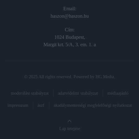
Email:
haszon@haszon.hu
Cím:
1024 Budapest,
Margit krt. 5/A, 3. em. 1. a
© 2025 All rights reserved. Powered by
HG Media
.
moderálási szabályzat
adatvédelmi szabályzat
médiaajánló
impresszum
ászf
akadálymentességi megfelelőségi nyilatkozat
Lap tetejére