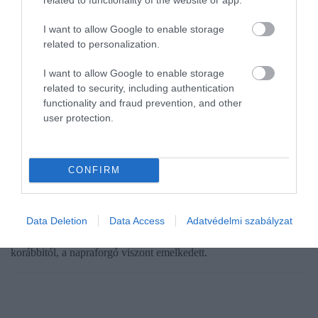
I want to allow Google to enable storage
related to personalization.
I want to allow Google to enable storage
related to security, including authentication
functionality and fraud prevention, and other
user protection.
AGRÁR
CONFIRM
Búza, kukorica, napraforgó: itt tartanak a
terményárak
Data Deletion
Data Access
Adatvédelmi szabályzat
A búza és a kukorica ára még mindig elmarad az egy évvel
korábbitól, a napraforgó viszont emelkedett.