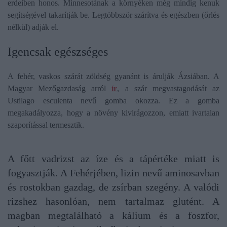
erdeiben honos. Minnesotának a környéken még mindig kenuk
segítségével takarítják be. Legtöbbször szárítva és egészben (őrlés
nélkül) adják el.
Igencsak egészséges
A fehér, vaskos szárát zöldség gyanánt is árulják Ázsiában. A
Magyar Mezőgazdaság arról
ír
, a szár megvastagodását az
Ustilago esculenta nevű gomba okozza. Ez a gomba
megakadályozza, hogy a növény kivirágozzon, emiatt ivartalan
szaporítással termesztik.
A főtt vadrizst az íze és a tápértéke miatt is
fogyasztják. A Fehérjében, lizin nevű aminosavban
és rostokban gazdag, de zsírban szegény. A valódi
rizshez hasonlóan, nem tartalmaz glutént. A
magban megtalálható a kálium és a foszfor,