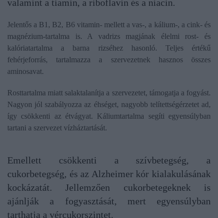
valamint a tiamin, a riboflavin és a niacin.
Jelentős a B1, B2, B6 vitamin- mellett a vas-, a kálium-, a cink- és
magnézium-tartalma is. A vadrizs magjának élelmi rost- és
kalóriatartalma a barna rizséhez hasonló. Teljes értékű
fehérjeforrás, tartalmazza a szervezetnek hasznos összes
aminosavat.
Rosttartalma miatt salaktalanítja a szervezetet, támogatja a fogyást.
Nagyon jól szabályozza az éhséget, nagyobb telítettségérzetet ad,
így csökkenti az étvágyat. Káliumtartalma segíti egyensúlyban
tartani a szervezet vízháztartását.
Emellett csökkenti a szívbetegség, a
cukorbetegség, és az Alzheimer kór kialakulásának
kockázatát. Jellemzően cukorbetegeknek is
ajánlják a fogyasztását, mert egyensúlyban
tarthatja a vércukorszintet.