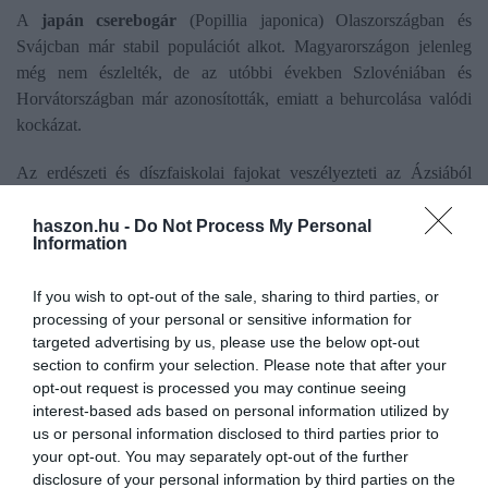
A
japán cserebogár
(Popillia japonica) Olaszországban és
Svájcban már stabil populációt alkot. Magyarországon jelenleg
még nem észlelték, de az utóbbi években Szlovéniában és
Horvátországban már azonosították, emiatt a behurcolása valódi
kockázat.
Az erdészeti és díszfaiskolai fajokat veszélyezteti az Ázsiából
származó idegenhonos
szállóvendég éjicincér
(Trichoferus
campestris), amely az elmúlt évtizedekben több európai országban
haszon.hu -
Do Not Process My Personal
Information
is megjelent.
If you wish to opt-out of the sale, sharing to third parties, or
processing of your personal or sensitive information for
Ez is érdekelhet!
Új inváziós ragadozó emlős
targeted advertising by us, please use the below opt-out
section to confirm your selection. Please note that after your
jelent meg a Szigetközben
opt-out request is processed you may continue seeing
interest-based ads based on personal information utilized by
us or personal information disclosed to third parties prior to
your opt-out. You may separately opt-out of the further
disclosure of your personal information by third parties on the