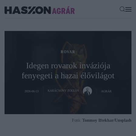
ROVAR
Idegen rovarok inváziója
fenyegeti a hazai élővilágot
KARÁCSONY ZOLTÁN
2026-06-13
AGRÁR
Fotó:
Tonmoy Iftekhar/Unsplash