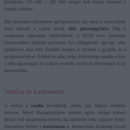
körülbelül 150 000 – 200 000 virágot kell kézzel leszedni a
hajnali órákban.
Bár klasszikus értelemben gyógynövény, ára miatt a luxuscikkek
közé tartozik a vadon termő,
idős ginzenggyökér.
Míg a
termesztett változatok elérhetőbbek, a 30-50 éves, érintetlen
környezetben fejlődött gyökerek ára csillagászati: egy-egy ritka
példányért akár több tízmillió forintot is fizetnek a gyűjtők és a
gyógyászat hívei. Értékét az adja, hogy évtizedekig magába szívja
a talaj tápanyagait, és a kínai orvoslás szerint az életenergiát (Csi)
koncentrálja.
Vanília és kardamom
A sorban a
vanília
következik, amely egy trópusi orchidea
termése. Mivel Madagaszkáron minden egyes virágot emberi
kézzel kell megtermékenyíteni, ára kilónként több százezer forint.
Hasonlóan értékes a
kardamom
is. Betakarítása kizárólag kézzel