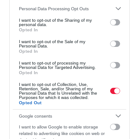
Please note that this website/app uses one or more Google
Personal Data Processing Opt Outs
legdrágább
agrár
fűszer
növény
élelmiszer
services and may gather and store information including but
not limited to your visit or usage behaviour. You may click to
I want to opt-out of the Sharing of my
personal data.
grant or deny consent to Google and its third-party tags to
Opted In
use your data for below specified purposes in below Google
consent section.
I want to opt-out of the Sale of my
Personal Data.
Opted In
I want to opt-out of processing my
Personal Data for Targeted Advertising.
Opted In
I want to opt-out of Collection, Use,
Retention, Sale, and/or Sharing of my
Personal Data that Is Unrelated with the
Purposes for which it was collected.
Opted Out
Google consents
I want to allow Google to enable storage
related to advertising like cookies on web or