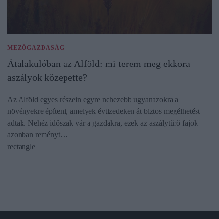
MEZŐGAZDASÁG
Átalakulóban az Alföld: mi terem meg ekkora
aszályok közepette?
Az Alföld egyes részein egyre nehezebb ugyanazokra a
növényekre építeni, amelyek évtizedeken át biztos megélhetést
adtak. Nehéz időszak vár a gazdákra, ezek az aszálytűrő fajok
azonban reményt…
rectangle