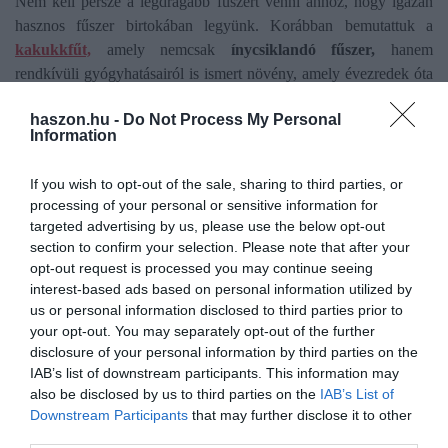
Nem kell persze a legdrágább fűszert venni ahhoz, hogy igazán
hasznos fűszer birtokában legyünk. Korábban bemutattuk a
kakukkfűt,
amely nemcsak
ínycsiklandó fűszer,
hanem
rendkívüli gyógyhatásairól is ismert növény, amely évezredek óta
része az emberi kultúrának. A mediterrán térségből származik, ma
haszon.hu -
Do Not Process My Personal
már világszerte elterjedt és könnyen hozzáférhető.
Kitűnő
Information
köhögéscsillapító,
de antioxidáns, penészölő hatású. Nem
mellesleg szinte bármilyen ételt feldob az íze.
If you wish to opt-out of the sale, sharing to third parties, or
processing of your personal or sensitive information for
targeted advertising by us, please use the below opt-out
section to confirm your selection. Please note that after your
opt-out request is processed you may continue seeing
Olvasd el ezt is!
interest-based ads based on personal information utilized by
us or personal information disclosed to third parties prior to
Függőséget is okozhat a világ második legdrágább
your opt-out. You may separately opt-out of the further
fűszere
disclosure of your personal information by third parties on the
Milliókat ér ez a fűszernövény: miért nem
IAB’s list of downstream participants. This information may
termesztjük?
also be disclosed by us to third parties on the
IAB’s List of
Immunerősítő és fontos fűszer is ez a csodanövény
Downstream Participants
that may further disclose it to other
third parties.