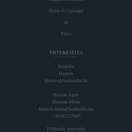
Hamu és Gyémánt
In
Vince
ÉRTÉKESÍTÉS
Hirdetés:
Haszon
hirdetes@kodmedia.hu
Haszon Agrár
Haraszti Márta
haraszti.marta@kodmedia.hu
+36305157045
Előfizetés, terjesztés: