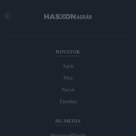
ROVATOK
Agrár
Pénz
Piacok
Életstílus
HG MEDIA
Magazin-előfizetés