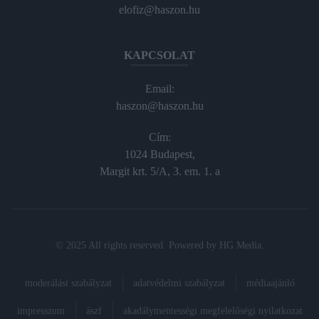
elofiz@haszon.hu
KAPCSOLAT
Email:
haszon@haszon.hu
Cím:
1024 Budapest,
Margit krt. 5/A, 3. em. 1. a
© 2025 All rights reserved. Powered by
HG Media
.
moderálási szabályzat
adatvédelmi szabályzat
médiaajánló
impresszum
ászf
akadálymentességi megfelelőségi nyilatkozat