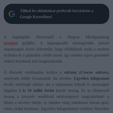
Állítsd be oldalunkat preferált forrásként a
Google Keresőben!
A legdrágább fűszerekről a Magyar Mezőgazdaság
készített
gyűjtést. A legmagasabb árkategóriába tartozó
alapanyagok közös jellemzője, hogy előállításuk során a modern
technika és a gépesítés csődöt mond, így minden egyes grammért
emberi kezeknek kell megküzdeniük.
A fűszerek vitathatatlan királya a
sáfrány (Crocus sativus),
amelynek értéke évszázadok óta töretlen.
Egyetlen kilogramm
kiváló minőségű sáfrány ára a származási helytől és tisztaságtól
függően
2 és 10 millió forint
között mozog. Ez az elképesztő
összeg a kinyerés rendkívüli nehézségeivel magyarázható: a
fűszer a növény bibéje, és minden virág mindössze három apró,
vörös szálat tartalmaz. Egyetlen kilogrammnyi szárított fűszerhez