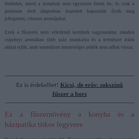
történhet, mivel a termések nem egyszerre érnek be, és csak a
pontosan érett állapotban leszedett kapszulák őrzik meg
jellegzetes, citrusos aromájukat.
Ezek a fűszerek nem véletlenül kerülnek vagyonokba: minden
csipetnyi aromában több száz munkaóra és a természet iránti
alázat rejlik, amit semmilyen mesterséges pótlék nem adhat vissza.
Ez is érdekelhet!
Kicsi, de erős: sokszínű
fűszer a bors
Ez a fűszernövény a konyha és a
házipatika titkos fegyvere