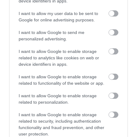
device identifiers in apps.
I want to allow my user data to be sent to
Google for online advertising purposes.
I want to allow Google to send me
personalized advertising.
I want to allow Google to enable storage
related to analytics like cookies on web or
device identifiers in apps.
INNOVÁCIÓ
I want to allow Google to enable storage
Robotszüret: visszafordíthatatlan változás az
related to functionality of the website or app.
agráriumban?
I want to allow Google to enable storage
Válogat, osztályoz, adatot gyűjt és jelentést készít, vagyis egy
related to personalization.
egész munkacsapat feladatait képes átvenni. Bármennyire is úgy
I want to allow Google to enable storage
tűnhet, ez nem egy jól képzett idénymunkás, hanem a szüretrobot,
related to security, including authentication
amely…
functionality and fraud prevention, and other
user protection.