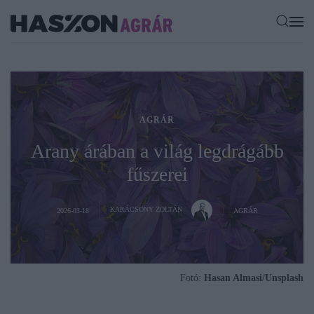
AGRÁR
Arany árában a világ legdrágább
fűszerei
KARÁCSONY ZOLTÁN
2026-03-18
AGRÁR
Fotó:
Hasan Almasi/Unsplash