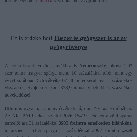
forintra csökkent,
idézi
a KSH adatait az Agroinform.
Ez is érdekelhet!
Fűszer és gyógyszer is az év
gyógynövénye
A legfontosabb vevőnk továbbra is
Németország
, ahová 1,03
ezer tonna magyar spárga ment, 10 százalékkal több, mint egy
évvel korábban. Szlovákiába 671,8 tonna került, ez 18 százalékos
visszaesés, Svájcba viszont 378,9 tonnát vittek ki, 6 százalékos
növekedéssel.
Itthon is
ugyanaz az irány érzékelhető, mint Nyugat-Európában.
Az AKI PÁIR adatai szerint 2026 16–19. hetében a zöld spárga
termelői ára 31 százalékkal
3933 forintra emelkedett kilónként
,
miközben a fehér spárga 11 százalékkal 2967 forintra „esett