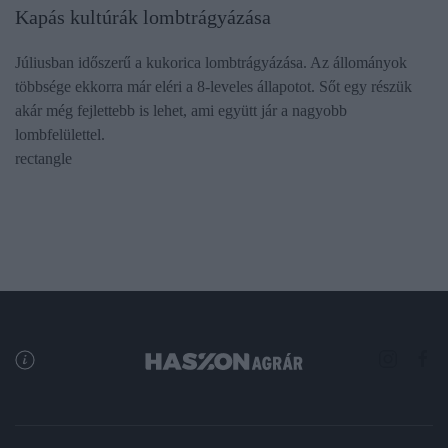
Kapás kultúrák lombtrágyázása
Júliusban időszerű a kukorica lombtrágyázása. Az állományok
többsége ekkorra már eléri a 8-leveles állapotot. Sőt egy részük
akár még fejlettebb is lehet, ami együtt jár a nagyobb
lombfelülettel.
rectangle