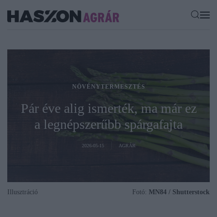
NÖVÉNYTERMESZTÉS
Pár éve alig ismerték, ma már ez
a legnépszerűbb spárgafajta
2026-05-15
AGRÁR
Illusztráció
Fotó:
MN84 / Shutterstock