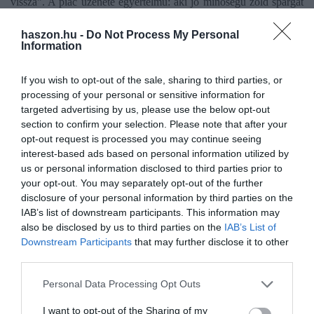
vissza". A piac üzenete egyértelmű: aki jó minőségű zöld spárgát
tud termelni, a következő években erős
exportpozícióba
kerülhet.
haszon.hu -
Do Not Process My Personal
Information
If you wish to opt-out of the sale, sharing to third parties, or
Olvasd el ezt is!
processing of your personal or sensitive information for
targeted advertising by us, please use the below opt-out
A rétek fehér csodája: sebgyógyító és növényvédő
section to confirm your selection. Please note that after your
egyben
opt-out request is processed you may continue seeing
interest-based ads based on personal information utilized by
Földben vagy cserépben? Így neveld a
us or personal information disclosed to third parties prior to
fűszernövényedet
your opt-out. You may separately opt-out of the further
Három nővér a kertben: csodát tesz ez a
disclosure of your personal information by third parties on the
növénytársítás
IAB’s list of downstream participants. This information may
also be disclosed by us to third parties on the
IAB’s List of
Downstream Participants
that may further disclose it to other
spárga
népszerűsg
mezőgazdaság
élelmiszer
third parties.
piac
Please note that this website/app uses one or more Google
Personal Data Processing Opt Outs
services and may gather and store information including but
not limited to your visit or usage behaviour. You may click to
I want to opt-out of the Sharing of my