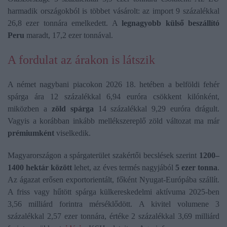
harmadik országokból is többet vásárolt: az import 9 százalékkal
26,8 ezer tonnára emelkedett. A
legnagyobb külső beszállító
Peru
maradt, 17,2 ezer tonnával.
A fordulat az árakon is látszik
A német nagybani piacokon 2026 18. hetében a belföldi fehér
spárga ára 12 százalékkal 6,94 euróra csökkent kilónként,
miközben a
zöld spárga
14 százalékkal 9,29 euróra drágult.
Vagyis a korábban inkább mellékszereplő zöld változat ma már
prémiumként
viselkedik.
Magyarországon a spárgaterület szakértői becslések szerint
1200–
1400 hektár között
lehet, az éves termés nagyjából
5 ezer tonna
.
Az ágazat erősen exportorientált, főként Nyugat-Európába szállít.
A friss vagy hűtött spárga külkereskedelmi aktívuma 2025-ben
3,56 milliárd forintra mérséklődött. A kivitel volumene 3
százalékkal 2,57 ezer tonnára, értéke 2 százalékkal 3,69 milliárd