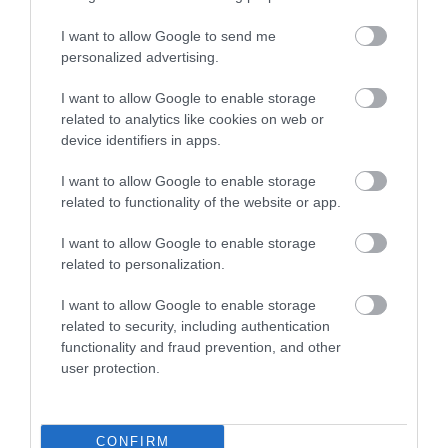
I want to allow Google to send me
personalized advertising.
I want to allow Google to enable storage
related to analytics like cookies on web or
NÖVÉNYTERMESZTÉS
device identifiers in apps.
Rendkívüli riadókészültség az aszály miatt
I want to allow Google to enable storage
related to functionality of the website or app.
Az ország háromnegyedében súlyos a vízhiány, ezért a
legmagasabb fokozatú riadókészültséget léptettük életbe, a vízügyi
I want to allow Google to enable storage
ágazat így az azonnali beavatkozásokat és a szükséges
related to personalization.
intézkedéseket…
I want to allow Google to enable storage
related to security, including authentication
functionality and fraud prevention, and other
user protection.
CONFIRM