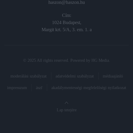
haszon@haszon.hu
Cím:
1024 Budapest,
Margit krt. 5/A, 3. em. 1. a
© 2025 All rights reserved. Powered by
HG Media
.
moderálási szabályzat
adatvédelmi szabályzat
médiaajánló
impresszum
ászf
akadálymentességi megfelelőségi nyilatkozat
Lap tetejére