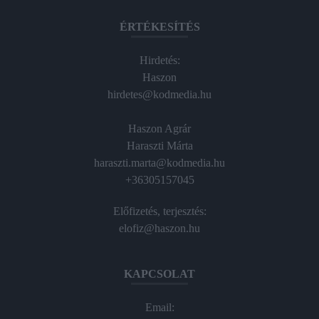
ÉRTÉKESÍTÉS
Hirdetés:
Haszon
hirdetes@kodmedia.hu
Haszon Agrár
Haraszti Márta
haraszti.marta@kodmedia.hu
+36305157045
Előfizetés, terjesztés:
elofiz@haszon.hu
KAPCSOLAT
Email: