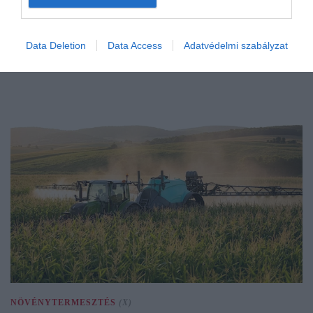
Data Deletion
Data Access
Adatvédelmi szabályzat
NÖVÉNYTERMESZTÉS
(X)