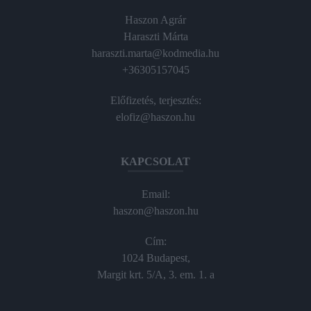
Haszon Agrár
Haraszti Márta
haraszti.marta@kodmedia.hu
+36305157045
Előfizetés, terjesztés:
elofiz@haszon.hu
KAPCSOLAT
Email:
haszon@haszon.hu
Cím:
1024 Budapest,
Margit krt. 5/A, 3. em. 1. a