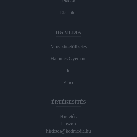
Piacok
Életstílus
HG MEDIA
Magazin-előfizetés
Hamu és Gyémánt
In
Vince
ÉRTÉKESÍTÉS
Hirdetés:
Haszon
hirdetes@kodmedia.hu