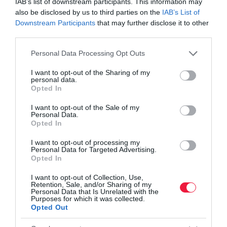
IAB’s list of downstream participants. This information may
Befőzés, aszalás, fagyasztás – Tippek a paradicsom
also be disclosed by us to third parties on the
IAB’s List of
biztonságos feldolgozásához
Downstream Participants
that may further disclose it to other
Ezekben az élelmiszerekben van a legtöbb C-
third parties.
vitamin
Please note that this website/app uses one or more Google
Personal Data Processing Opt Outs
services and may gather and store information including but
not limited to your visit or usage behaviour. You may click to
I want to opt-out of the Sharing of my
feldolgozott élelmiszer
káros
kutatás
egészség
personal data.
grant or deny consent to Google and its third-party tags to
Opted In
use your data for below specified purposes in below Google
gyerekek
consent section.
I want to opt-out of the Sale of my
Personal Data.
Opted In
I want to opt-out of processing my
Personal Data for Targeted Advertising.
Opted In
I want to opt-out of Collection, Use,
Retention, Sale, and/or Sharing of my
Personal Data that Is Unrelated with the
Purposes for which it was collected.
Opted Out