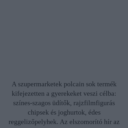
A szupermarketek polcain sok termék
kifejezetten a gyerekeket veszi célba:
színes-szagos üdítők, rajzfilmfigurás
chipsek és joghurtok, édes
reggelizőpelyhek. Az elszomorító hír az