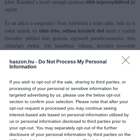
lehet. Ráadásul a kevés mozgás gyakran
több képernyőidővel
jár
együtt.
És mi akkor a megoldás? Nem feltétlenül a teljes tiltás. Már az is
sokat számít, ha
több friss, otthon készített étel
kerül a családi
étrendbe: például házi granola, egyszerű paradicsomszósz, friss
zöldséges ételek. Aki lassabban váltana, kereshet kevesebb
adalékanyagot és több rostot tartalmazó késztermékeket is. A
lényeg, hogy az ultrafeldolgozott élelmiszer ne váljon
haszon.hu -
Do Not Process My Personal
Information
alapértelmezett étkezéssé, főleg gyerekeknél, mert náluk
a rossz
étrendi minták évekre meghatározhatják az egészségről
If you wish to opt-out of the sale, sharing to third parties, or
alkotott felfogásukat
.
processing of your personal or sensitive information for
targeted advertising by us, please use the below opt-out
section to confirm your selection. Please note that after your
opt-out request is processed you may continue seeing
interest-based ads based on personal information utilized by
Olvasd el ezt is!
us or personal information disclosed to third parties prior to
your opt-out. You may separately opt-out of the further
Már nálunk is termeszthető, a magja
disclosure of your personal information by third parties on the
szuperélelmiszer