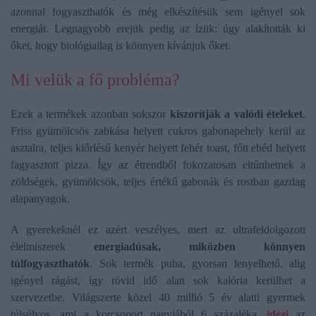
azonnal fogyaszthatók és még elkészítésük sem igényel sok
energiát. Legnagyobb erejük pedig az ízük: úgy alakították ki
őket, hogy biológiailag is könnyen kívánjuk őket.
Mi velük a fő probléma?
Ezek a termékek azonban sokszor
kiszorítják a valódi ételeket
.
Friss gyümölcsös zabkása helyett cukros gabonapehely kerül az
asztalra, teljes kiőrlésű kenyér helyett fehér toast, főtt ebéd helyett
fagyasztott pizza. Így az étrendből fokozatosan eltűnhetnek a
zöldségek, gyümölcsök, teljes értékű gabonák és rostban gazdag
alapanyagok.
A gyerekeknél ez azért veszélyes, mert az ultrafeldolgozott
élelmiszerek
energiadúsak, miközben könnyen
túlfogyaszthatók
. Sok termék puha, gyorsan lenyelhető, alig
igényel rágást, így rövid idő alatt sok kalória kerülhet a
szervezetbe. Világszerte közel 40 millió 5 év alatti gyermek
túlsúlyos, ami a korcsoport nagyjából 6 százaléka,
idézi
az