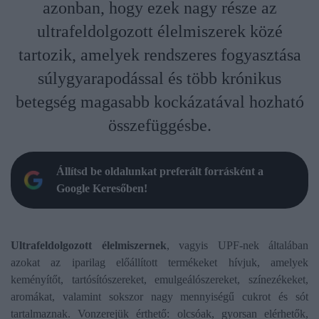
azonban, hogy ezek nagy része az
ultrafeldolgozott élelmiszerek közé
tartozik, amelyek rendszeres fogyasztása
súlygyarapodással és több krónikus
betegség magasabb kockázatával hozható
összefüggésbe.
Állítsd be oldalunkat preferált forrásként a
Google Keresőben!
Ultrafeldolgozott élelmiszernek
, vagyis UPF-nek általában
azokat az iparilag előállított termékeket hívjuk, amelyek
keményítőt, tartósítószereket, emulgeálószereket, színezékeket,
aromákat, valamint sokszor nagy mennyiségű cukrot és sót
tartalmaznak. Vonzerejük érthető: olcsóak, gyorsan elérhetők,