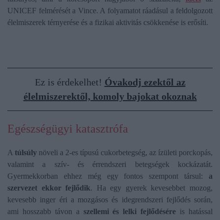
UNICEF felmérését a Vince. A folyamatot ráadásul a feldolgozott
élelmiszerek térnyerése és a fizikai aktivitás csökkenése is erősíti.
Ez is érdekelhet!
Óvakodj ezektől az
élelmiszerektől, komoly bajokat okoznak
Egészségügyi katasztrófa
A
túlsúly
növeli a 2-es típusú cukorbetegség, az ízületi porckopás,
valamint a szív- és érrendszeri betegségek kockázatát.
Gyermekkorban ehhez még egy fontos szempont társul:
a
szervezet ekkor fejlődik
. Ha egy gyerek kevesebbet mozog,
kevesebb inger éri a mozgásos és idegrendszeri fejlődés során,
ami hosszabb távon a
szellemi és lelki fejlődésére
is hatással