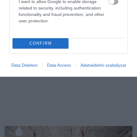
I want to allow Google to enable storage
related to security, including authentication
A legújabb iparági adatok és átfogó elemzések szerint a korszerű
functionality and fraud prevention, and other
elektromos járművek akkumulátorai az elvárásoknál jóval
user protection.
lassabban veszítenek kapacitásukból, így a tulajdonosoknak nem
kell korai és…
CONFIRM
Data Deletion
Data Access
Adatvédelmi szabályzat