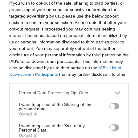
If you wish to opt-out of the sale, sharing to third parties, or
processing of your personal or sensitive information for
A magyar jogszabály számszerűen kimondja: 2026. augusztus 3.
targeted advertising by us, please use the below opt-out
napján érvényét veszti minden olyan személyazonosító
section to confirm your selection. Please note that after your
igazolvány, amelyet
2000. január 1-je előtt állítottak ki.
(Mivel
opt-out request is processed you may continue seeing
a kártyaformátumú személyit 2000. január elsején vezették be
interest-based ads based on personal information utilized by
Magyarországon, ez pont az összes korábbi, könyv formátumú
us or personal information disclosed to third parties prior to
okmányt jelenti).
your opt-out. You may separately opt-out of the further
disclosure of your personal information by third parties on the
Miért pont most? Az uniós rendelet 2019-ben született, és 2021-
IAB’s list of downstream participants. This information may
also be disclosed by us to third parties on the
IAB’s List of
ben lépett hatályba, de a jogalkotó biztosított egy
5 éves átmeneti
Downstream Participants
that may further disclose it to other
időszakot
azért, hogy az állampolgároknak legyen idejük
third parties.
lecserélni a régi okmányaikat. Ez az ötéves moratórium jár le
most, 2026 augusztusában.
Please note that this website/app uses one or more Google
Personal Data Processing Opt Outs
services and may gather and store information including but
not limited to your visit or usage behaviour. You may click to
I want to opt-out of the Sharing of my
personal data.
grant or deny consent to Google and its third-party tags to
Opted In
use your data for below specified purposes in below Google
Olvasd el ezt is!
consent section.
I want to opt-out of the Sale of my
Personal Data.
Hivatalos adat: hány vállalkozó vár a kata
Opted In