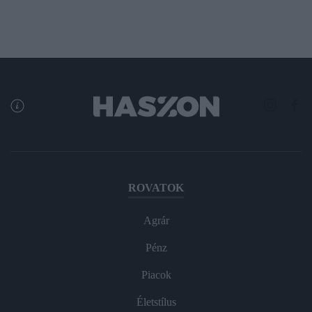
ROVATOK
Agrár
Pénz
Piacok
Életstílus