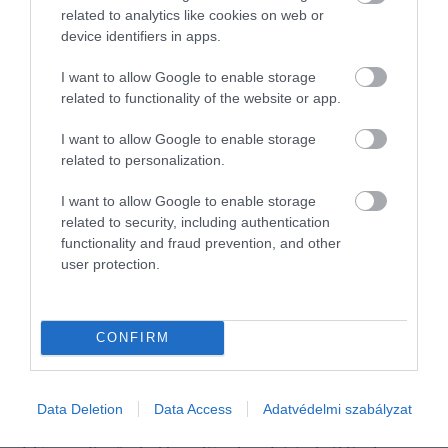
related to analytics like cookies on web or
device identifiers in apps.
I want to allow Google to enable storage
related to functionality of the website or app.
I want to allow Google to enable storage
related to personalization.
I want to allow Google to enable storage
related to security, including authentication
functionality and fraud prevention, and other
user protection.
E-AUTÓ
CONFIRM
Cáfolják a tévhiteket a kutatások: lényegesen
tartósabbak az e-autók akkumulátorai
Data Deletion
Data Access
Adatvédelmi szabályzat
A legújabb iparági adatok és átfogó elemzések szerint a korszerű