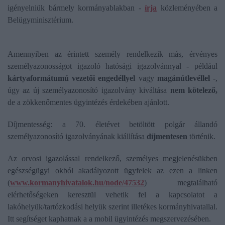
igényelniük bármely kormányablakban -
írja
közleményében a
Belügyminisztérium.
Amennyiben az érintett személy rendelkezik más, érvényes
személyazonosságot igazoló hatósági igazolvánnyal - például
kártyaformátumú vezetői engedéllyel
vagy
magánútlevéllel
-,
úgy az új személyazonosító igazolvány kiváltása
nem kötelező,
de a zökkenőmentes ügyintézés érdekében ajánlott.
Díjmentesség: a 70. életévet betöltött polgár állandó
személyazonosító igazolványának kiállítása
díjmentesen
történik.
Az orvosi igazolással rendelkező, személyes megjelenésükben
egészségügyi okból akadályozott ügyfelek az ezen a linken
(
www.kormanyhivatalok.hu/node/47532
) megtalálható
elérhetőségeken keresztül vehetik fel a kapcsolatot a
lakóhelyük/tartózkodási helyük szerint illetékes kormányhivatallal.
Itt segítséget kaphatnak a a mobil ügyintézés megszervezésében.