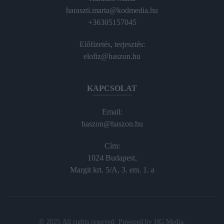
haraszti.marta@kodmedia.hu
+36305157045
Előfizetés, terjesztés:
elofiz@haszon.hu
KAPCSOLAT
Email:
haszon@haszon.hu
Cím:
1024 Budapest,
Margit krt. 5/A, 3. em. 1. a
© 2025 All rights reserved. Powered by
HG Media
.