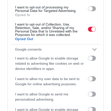
visszavezetésére?
I want to opt-out of processing my
Rekord pénzt utalt vissza az adóhivatal
Personal Data for Targeted Advertising.
Opted In
Drágább lesz jogosítványt szerezni július 17-től
I want to opt-out of Collection, Use,
Retention, Sale, and/or Sharing of my
Personal Data that Is Unrelated with the
ügyintézés
személyi igazolvány
irat
kormányablak
Purposes for which it was collected.
Opted Out
Google consents
I want to allow Google to enable storage
related to advertising like cookies on web or
device identifiers in apps.
I want to allow my user data to be sent to
Google for online advertising purposes.
I want to allow Google to send me
personalized advertising.
I want to allow Google to enable storage