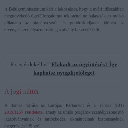
A Belügyminisztérium kéri a lakosságot, hogy a nyári időszakban
megnövekedő ügyfélforgalomra tekintettel ne halasszák az utolsó
pillanatra az okmánycserét, és gondoskodjanak időben az
érvényes személyazonosító igazolvány beszerzéséről.
Ez is érdekelhet!
Elakadt az ügyintézés? Így
kaphatsz nyugdíjelőleget
A jogi háttér
A döntés forrása az Európai Parlament és a Tanács (EU)
2019/1157 rendelete
, amely az uniós polgárok személyazonosító
igazolványainak és tartózkodási okmányainak biztonságának
megerősítéséről szól.