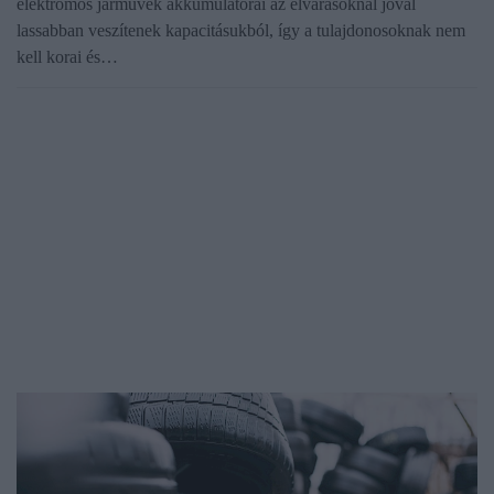
elektromos járművek akkumulátorai az elvárásoknál jóval
lassabban veszítenek kapacitásukból, így a tulajdonosoknak nem
kell korai és…