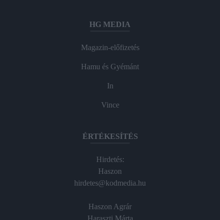
HG MEDIA
Magazin-előfizetés
Hamu és Gyémánt
In
Vince
ÉRTÉKESÍTÉS
Hirdetés:
Haszon
hirdetes@kodmedia.hu
Haszon Agrár
Haraszti Márta