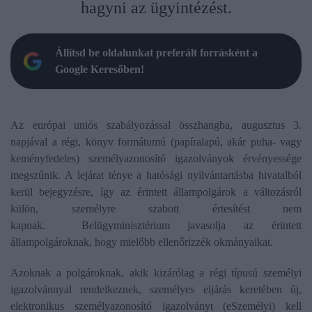
hagyni az ügyintézést.
Állítsd be oldalunkat preferált forrásként a
Google Keresőben!
Az európai uniós szabályozással összhangba, augusztus 3.
napjával a régi, könyv formátumú (papíralapú, akár puha- vagy
keményfedeles) személyazonosító igazolványok érvényessége
megszűnik. A lejárat ténye a hatósági nyilvántartásba hivatalból
kerül bejegyzésre, így az érintett állampolgárok a változásról
külön, személyre szabott értesítést nem
kapnak. Belügyminisztérium javasolja az érintett
állampolgároknak, hogy mielőbb ellenőrizzék okmányaikat.
Azoknak a polgároknak, akik kizárólag a régi típusú személyi
igazolvánnyal rendelkeznek, személyes eljárás keretében új,
elektronikus személyazonosító igazolványt (eSzemélyi) kell