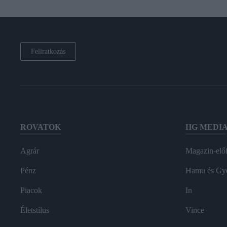
Feliratkozás
ROVATOK
HG MEDI
Agrár
Magazin-előf
Pénz
Hamu és Gy
Piacok
In
Életstílus
Vince