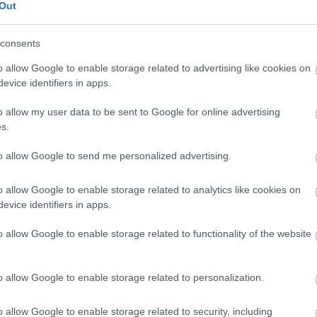
Out
r
égyzetméterára, míg az átlagos eladási ár abszolút értékben
al múlja felül az egy évvel korábbi értéket. Vélhetően ez is
consents
i kereslet. Nagyok azonban az árkülönbségek: Budán a III.
o allow Google to enable storage related to advertising like cookies on
pítési telkek, a budai agglomerációban Nagykovácsi vezeti a
evice identifiers in apps.
ul Zalaegerszeg 3700 forinton ment az adásvétel.
o allow my user data to be sent to Google for online advertising
s.
to allow Google to send me personalized advertising.
 a legjobb piaci lakáshitel-kamatok
o allow Google to enable storage related to analytics like cookies on
evice identifiers in apps.
sti kerületben
o allow Google to enable storage related to functionality of the website
razottság miatt. Fél év alatt 4,4 százalékkal csökkentek a
o allow Google to enable storage related to personalization.
kmonitor.hu
elemzésének
legfontosabb szempontja az volt,
 azonos lokációt veszi figyelembe, így biztosítva a tiszta
o allow Google to enable storage related to security, including
tért
árultak egy négyzetméter panelt ebben a kategóriában,