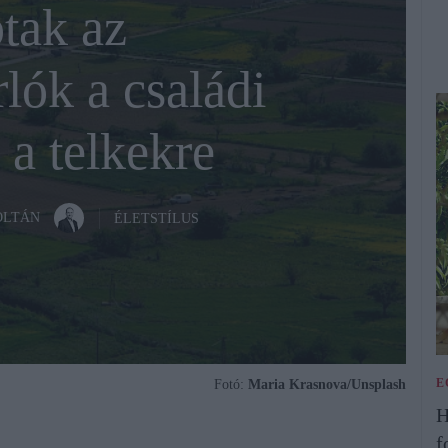
tak az
lók a családi
 a telkekre
OLTÁN
ÉLETSTÍLUS
E
Fotó:
Maria Krasnova/Unsplash
H
f