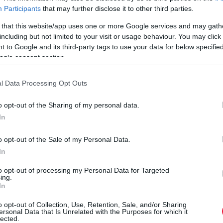
Participants
that may further disclose it to other third parties.
 that this website/app uses one or more Google services and may gath
aesés következett be: a
tégla- és panellakások
esetében
including but not limited to your visit or usage behaviour. You may click 
klődés érkezett a tavalyi átlaghoz képest.
 to Google and its third-party tags to use your data for below specifi
ogle consent section.
sek
67 százaléka családi házakra
irányult, míg egy évvel
árak hatással vannak a keresletre, az is megerősíti, hogy
l Data Processing Opt Outs
ldául Somogy, Zala – vagy bőven átlag alattiak az árak –
 száma.
o opt-out of the Sharing of my personal data.
In
um rámutatott: 2026 első negyedévében a használt házaknál
Á
tt zárultak, míg a téglalakásoknál 6,9, a panellakásoknál 5,3
o opt-out of the Sale of my Personal Data.
S
In
k
to opt-out of processing my Personal Data for Targeted
ing.
D
z ingatlanközvetítők kiemelkedő érdeklődést jeleznek egyes
In
m
ontos kiemelni, hogy az Otthon Centrum adatai szerint 2025-
o opt-out of Collection, Use, Retention, Sale, and/or Sharing
m
elentős mértékben alatta marad a fentebb említett általános
ersonal Data that Is Unrelated with the Purposes for which it
f
lected.