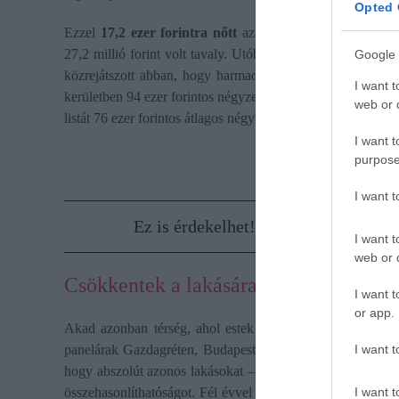
Opted 
Ezzel
17,2 ezer forintra nőtt
az építési telkek átlagos n
27,2 millió forint volt tavaly. Utóbbi is csak 5,5 százalékk
Google 
közrejátszott abban, hogy harmadával nőtt a telkek iránt
I want t
kerületben 94 ezer forintos négyzetméteráron keltek el az é
web or d
listát 76 ezer forintos átlagos négyzetméterárral, míg példá
I want t
purpose
I want 
Ez is érdekelhet!
Itt tartanak most
I want t
web or d
Csökkentek a lakásárak ebben a budape
I want t
or app.
Akad azonban térség, ahol estek a lakásárak, főleg a túlá
I want t
panelárak Gazdagréten, Budapest XI. kerületében. A Ban
hogy abszolút azonos lakásokat – 54 nm-es panel ±3 nm – és
I want t
összehasonlíthatóságot. Fél évvel ezelőtt
1,44 millió forin