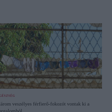
GÉSZSÉG
árom veszélyes férfierő-fokozót vontak ki a
orgalomból