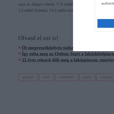
authenti
azaz az átlagos vételár 77,8 millió forint volt. A mai átla
3,4 millió forinttal, 74,3 millió forintra csökkentette. Ez á
Olvasd el ezt is!
Öt megyeszékhelyen tudsz 30 milliónál olcsóbb
Így tolta meg az Otthon Start a lakáshitelpiaco
25 éves rekord dőlt meg a lakáspiacon: ennyive
ingatlan
telek
családi ház
panel
zenga.hu