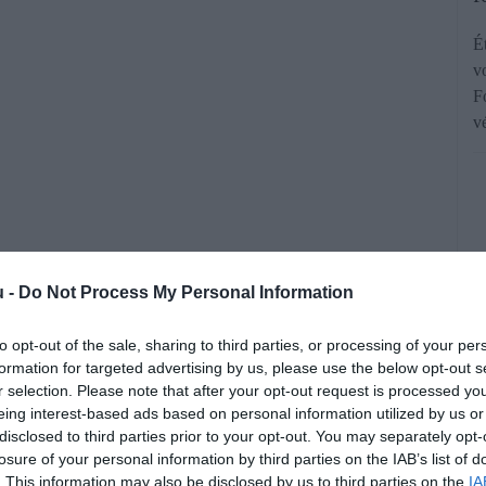
É
v
F
v
u -
Do Not Process My Personal Information
a panellakások. Szakértők szerint 5-10
rdeklődők elkezdtek nyitni a családi
to opt-out of the sale, sharing to third parties, or processing of your per
formation for targeted advertising by us, please use the below opt-out s
ensekben kisebb volt az áremelkedés.
r selection. Please note that after your opt-out request is processed y
eing interest-based ads based on personal information utilized by us or
disclosed to third parties prior to your opt-out. You may separately opt-
rált forrásként a Google Keresőben!
losure of your personal information by third parties on the IAB’s list of
. This information may also be disclosed by us to third parties on the
IA