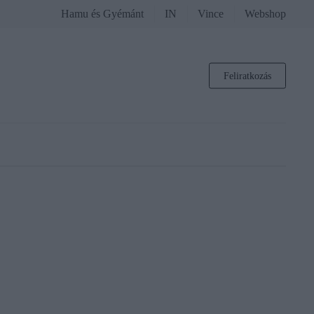
Hamu és Gyémánt
IN
Vince
Webshop
Feliratkozás