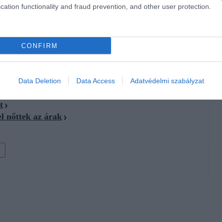
cation functionality and fraud prevention, and other user protection.
gos négyzetméterár
1,38 millió forint,
ami az összes vételárat
rakban 4,4%-os mérséklődést jelent.
CONFIRM
Data Deletion
Data Access
Adatvédelmi szabályzat
 lakást venni
t
l nőttek az árak