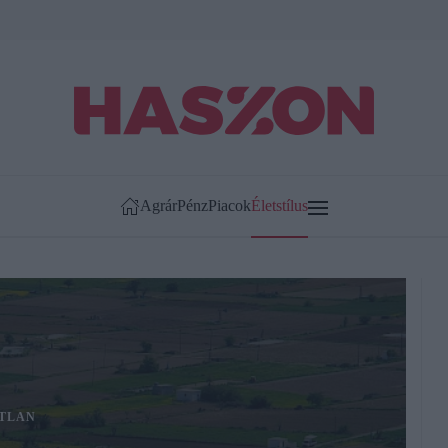
Agrár
Pénz
Piacok
Életstílus
TLAN