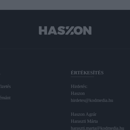
A
ÉRTÉKESÍTÉS
izetés
Hirdetés:
Haszon
émánt
hirdetes@kodmedia.hu
Haszon Agrár
Haraszti Márta
haraszti.marta@kodmedia.hu