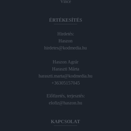
Vince
ÉRTÉKESÍTÉS
Hirdetés:
Haszon
hirdetes@kodmedia.hu
Haszon Agrár
Haraszti Márta
haraszti.marta@kodmedia.hu
+36305157045
Előfizetés, terjesztés:
elofiz@haszon.hu
KAPCSOLAT