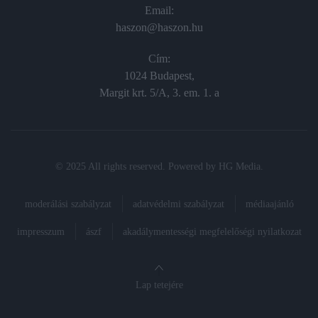
Email:
haszon@haszon.hu
Cím:
1024 Budapest,
Margit krt. 5/A, 3. em. 1. a
© 2025 All rights reserved. Powered by
HG Media
.
moderálási szabályzat
adatvédelmi szabályzat
médiaajánló
impresszum
ászf
akadálymentességi megfelelőségi nyilatkozat
Lap tetejére