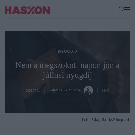
NYUGDÍJ
Nem a megszokott napon jön a
júliusi nyugdíj
KARÁCSONY ZOLTÁN
2026-07-02
PÉNZ
Fotó:
Clay Banks/Unsplash