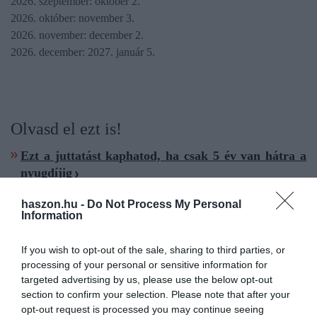
2026. szeptember: október 2.
2026. október: november 3.
2026. november: december 2.
2026. december: 2027. január 5.
Olvasd el ezt is!
Ezt a juttatást kaphatod, ha csak 5 év van hátra a
nyugdíjig
5 év vendégmunka Németországban: ennyivel tolja
haszon.hu -
Do Not Process My Personal
meg a nyugdíjat
Information
Ház helyett furgon és szabadság: egy nyugdíjas
különleges élete
If you wish to opt-out of the sale, sharing to third parties, or
processing of your personal or sensitive information for
targeted advertising by us, please use the below opt-out
nyugdíj
nyugdíjutalás
magyar államkincstár
section to confirm your selection. Please note that after your
opt-out request is processed you may continue seeing
pénzügyek
naptár