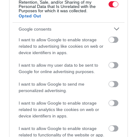
Retention, Sale, and/or Sharing of my
Personal Data that Is Unrelated with the
Purposes for which it was collected.
Opted Out
Google consents
I want to allow Google to enable storage
related to advertising like cookies on web or
device identifiers in apps.
PÉNZ
I want to allow my user data to be sent to
Ekkor jön augusztusban a nyugdíj és a családi
Google for online advertising purposes.
pótlék
I want to allow Google to send me
Augusztus 12-én érkezik a nyugdíj ebben a hónapban. Családi
personalized advertising.
pótlék pedig kétszer is. A júliusi augusztus 4-én, míg az augusztusi
I want to allow Google to enable storage
augusztus 24-én. És jön az érintetteknek a most bevezetett…
related to analytics like cookies on web or
device identifiers in apps.
I want to allow Google to enable storage
related to functionality of the website or app.