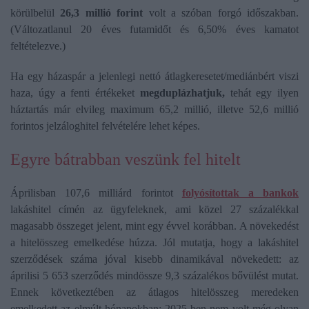
körülbelül
26,3 millió forint
volt a szóban forgó időszakban.
(Változatlanul 20 éves futamidőt és 6,50% éves kamatot
feltételezve.)
Ha egy házaspár a jelenlegi nettó átlagkeresetet/mediánbért viszi
haza, úgy a fenti értékeket
megduplázhatjuk,
tehát egy ilyen
háztartás már elvileg maximum 65,2 millió, illetve 52,6 millió
forintos jelzáloghitel felvételére lehet képes.
Egyre bátrabban veszünk fel hitelt
Áprilisban 107,6 milliárd forintot
folyósítottak a bankok
lakáshitel címén az ügyfeleknek, ami közel 27 százalékkal
magasabb összeget jelent, mint egy évvel korábban. A növekedést
a hitelösszeg emelkedése húzza. Jól mutatja, hogy a lakáshitel
szerződések száma jóval kisebb dinamikával növekedett: az
áprilisi 5 653 szerződés mindössze 9,3 százalékos bővülést mutat.
Ennek következtében az átlagos hitelösszeg meredeken
emelkedett az elmúlt hónapokban: 2025-ben nem volt még olyan