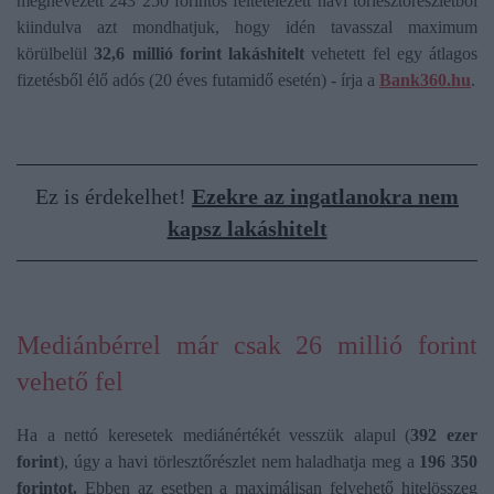
megnevezett 243 250 forintos feltételezett havi törlesztőrészletből
kiindulva azt mondhatjuk, hogy idén tavasszal maximum
körülbelül
32,6 millió forint lakáshitelt
vehetett fel egy átlagos
fizetésből élő adós (20 éves futamidő esetén) - írja a
Bank360.hu
.
Ez is érdekelhet!
Ezekre az ingatlanokra nem
kapsz lakáshitelt
Mediánbérrel már csak 26 millió forint
vehető fel
Ha a nettó keresetek mediánértékét vesszük alapul (
392 ezer
forint
), úgy a havi törlesztőrészlet nem haladhatja meg a
196 350
forintot.
Ebben az esetben a maximálisan felvehető hitelösszeg