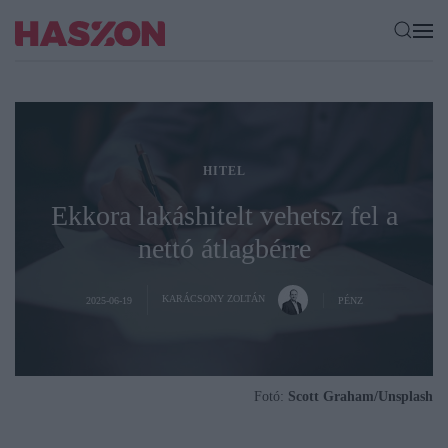
HITEL
Ekkora lakáshitelt vehetsz fel a
nettó átlagbérre
KARÁCSONY ZOLTÁN
2025-06-19
PÉNZ
Fotó:
Scott Graham/Unsplash