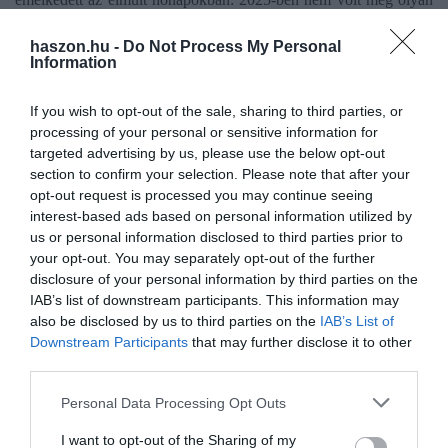
hónap, amikor a piaci lakáshitelek átlagos összege 19 millió forint
haszon.hu -
Do Not Process My Personal
alatt maradt volna. Az
áprilisi 19,03 millió forintos
átlagos
Information
hitelösszeg 16 százalékkal múlja felül a 2024 április értéket.
If you wish to opt-out of the sale, sharing to third parties, or
processing of your personal or sensitive information for
targeted advertising by us, please use the below opt-out
section to confirm your selection. Please note that after your
Olvasd el ezt is!
opt-out request is processed you may continue seeing
interest-based ads based on personal information utilized by
Nem jogerős, de első körben nyert egy hazai
us or personal information disclosed to third parties prior to
devizahiteles
your opt-out. You may separately opt-out of the further
Kaphatunk-e hitelt, ha nincs munkánk?
disclosure of your personal information by third parties on the
Így kavarhatja fel az ingatlanpiacot az önazonossági
IAB’s list of downstream participants. This information may
törvény
also be disclosed by us to third parties on the
IAB’s List of
Downstream Participants
that may further disclose it to other
third parties.
hitel
lakás
ingatlan
bank
Please note that this website/app uses one or more Google
Personal Data Processing Opt Outs
services and may gather and store information including but
not limited to your visit or usage behaviour. You may click to
I want to opt-out of the Sharing of my