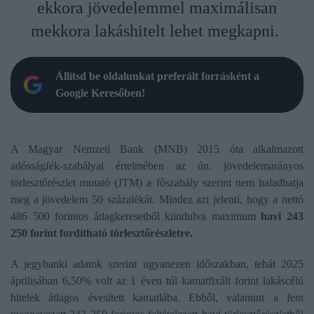
ekkora jövedelemmel maximálisan
mekkora lakáshitelt lehet megkapni.
Állítsd be oldalunkat preferált forrásként a
Google Keresőben!
A Magyar Nemzeti Bank (MNB) 2015 óta alkalmazott
adósságfék-szabályai értelmében az ún. jövedelemarányos
törlesztőrészlet mutató (JTM) a főszabály szerint nem haladhatja
meg a jövedelem 50 százalékát. Mindez azt jelenti, hogy a nettó
486 500 forintos átlagkeresetből kiindulva maximum
havi 243
250 forint fordítható törlesztőrészletre.
A jegybanki adatok szerint ugyanezen időszakban, tehát 2025
áprilisában 6,50% volt az 1 éven túl kamatfixált forint lakáscélú
hitelek átlagos évesített kamatlába. Ebből, valamint a fent