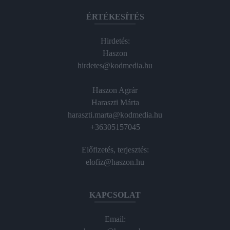
ÉRTÉKESÍTÉS
Hirdetés:
Haszon
hirdetes@kodmedia.hu
Haszon Agrár
Haraszti Márta
haraszti.marta@kodmedia.hu
+36305157045
Előfizetés, terjesztés:
elofiz@haszon.hu
KAPCSOLAT
Email: