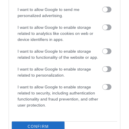
I want to allow Google to send me
personalized advertising.
I want to allow Google to enable storage
related to analytics like cookies on web or
PÉNZÜGYI HELYZET
device identifiers in apps.
Igazságos? Így oszlik el a magyarok pénzügyi
I want to allow Google to enable storage
vagyona
related to functionality of the website or app.
Egyre inkább kettészakad Magyarország vagyoni szempontból.
I want to allow Google to enable storage
Miközben a lakosság gazdagabb fele birtokolja a teljes pénzügyi
related to personalization.
vagyon 95 százalékát, a szegényebb ötven százaléknak mindössze
I want to allow Google to enable storage
5 százalék…
related to security, including authentication
functionality and fraud prevention, and other
user protection.
CONFIRM