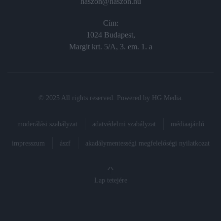
haszon@haszon.hu
Cím:
1024 Budapest,
Margit krt. 5/A, 3. em. 1. a
© 2025 All rights reserved. Powered by
HG Media
.
moderálási szabályzat
adatvédelmi szabályzat
médiaajánló
impresszum
ászf
akadálymentességi megfelelőségi nyilatkozat
Lap tetejére