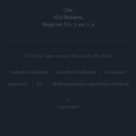
Cím:
1024 Budapest,
Margit krt. 5/A, 3. em. 1. a
© 2025 All rights reserved. Powered by
HG Media
.
moderálási szabályzat
adatvédelmi szabályzat
médiaajánló
impresszum
ászf
akadálymentességi megfelelőségi nyilatkozat
Lap tetejére