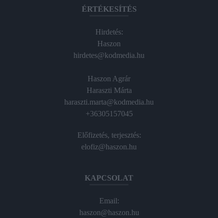
ÉRTÉKESÍTÉS
Hirdetés:
Haszon
hirdetes@kodmedia.hu
Haszon Agrár
Haraszti Márta
haraszti.marta@kodmedia.hu
+36305157045
Előfizetés, terjesztés:
elofiz@haszon.hu
KAPCSOLAT
Email:
haszon@haszon.hu