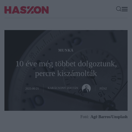
MUNKA
10 éve még többet dolgoztunk,
percre kiszámolták
KARÁCSONY ZOLTÁN
2025-06-21
PÉNZ
Fotó:
Agê Barros/Unsplash