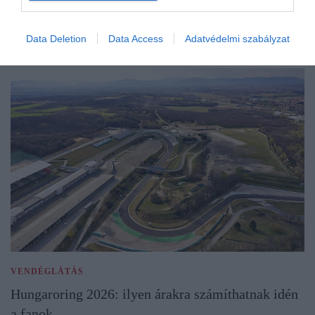
Data Deletion
Data Access
Adatvédelmi szabályzat
VENDÉGLÁTÁS
Hungaroring 2026: ilyen árakra számíthatnak idén
a fanok