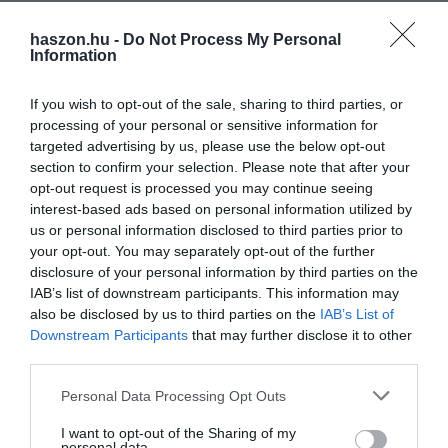
Vannak persze a részmunkaidőnek árnyoldalai is: többek között,
aki nem nyolc órában dolgozik, azoknak
a bére is
haszon.hu -
Do Not Process My Personal
Information
alacsonyabb,
mint azoké, akik teljes állásban dolgoznak.
If you wish to opt-out of the sale, sharing to third parties, or
processing of your personal or sensitive information for
targeted advertising by us, please use the below opt-out
Olvasd el ezt is!
section to confirm your selection. Please note that after your
opt-out request is processed you may continue seeing
Kaphatunk-e hitelt, ha nincs munkánk?
interest-based ads based on personal information utilized by
us or personal information disclosed to third parties prior to
Ennyi magyar tervez munkahelyet váltani
your opt-out. You may separately opt-out of the further
Mennyi? Nem lesz könnyű jó idénymunkásokat
disclosure of your personal information by third parties on the
toborozni nyárra
IAB’s list of downstream participants. This information may
also be disclosed by us to third parties on the
IAB’s List of
Downstream Participants
that may further disclose it to other
munka
munkaidő
eurostat
statisztika
third parties.
Please note that this website/app uses one or more Google
Personal Data Processing Opt Outs
services and may gather and store information including but
not limited to your visit or usage behaviour. You may click to
I want to opt-out of the Sharing of my
personal data.