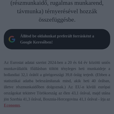
(részmunkaidő, rugalmas munkarend,
távmunka) térnyerésével hozzák
összefüggésbe.
Állítsd be oldalunkat preferált forrásként a
Google Keresőben!
Az Eurostat adatai szerint 2024-ben a 20 és 64 év közötti uniós
munkavállalók főállásban töltött tényleges heti munkaideje a
hollandiai 32,1 órától a görögországi 39,8 óráig terjedt. (Ebben a
statisztikai adatba beleszámítanak mind, akik heti 40 órában,
illetve részmunkaidőben dolgoznak.) Az EU-n kívüli európai
országokat tekintve Törökország az élen 43,1 órával, majd utána
jön Szerbia 41,3 órával, Bosznia-Hercegovina 41,1 órával - írja az
Economx
.