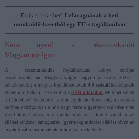
Ez is érdekelhet!
Lefaragnának a heti
munkaidő-keretből egy EU-s tagállamban
Nem nyerő a részmunkaidő
Magyarországon
A részmunkaidős foglalkoztatás aránya európai
összehasonlításban Magyarországon nagyon alacsony. 2023-as
adatok szerint a magyar foglalkoztatottak
4,8 százaléka
dolgozik
ebben a formában – ez derül ki a
KSH adataiból.
Mi lehet ennek
a hátterében? Szakértők szerint egyik ok, hogy míg a nyugati-
európai országokban a nők nagy része a gyermek születése után
rövid idővel visszatér a munkaerőpiacra, addig hazánkban az
ellátási rendszer támogatásai (gyermekgondozási ellátás) révén az
anyák tovább maradhatnak otthon gyermekeikkel.