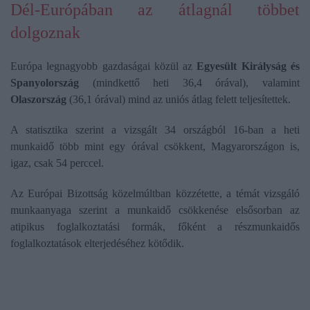
Dél-Európában az átlagnál többet
dolgoznak
Európa legnagyobb gazdaságai közül az
Egyesült Királyság és
Spanyolország
(mindkettő heti 36,4 órával), valamint
Olaszország
(36,1 órával) mind az uniós átlag felett teljesítettek.
A statisztika szerint a vizsgált 34 országból 16-ban a heti
munkaidő több mint egy órával csökkent, Magyarországon is,
igaz, csak 54 perccel.
Az Európai Bizottság közelmúltban közzétette, a témát vizsgáló
munkaanyaga szerint a munkaidő csökkenése elsősorban az
atipikus foglalkoztatási formák, főként a részmunkaidős
foglalkoztatások elterjedéséhez kötődik.