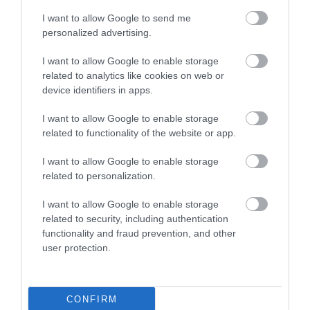
I want to allow Google to send me
personalized advertising.
I want to allow Google to enable storage
NYUGDÍJ
related to analytics like cookies on web or
Tévhitek, amivel tönkreteheted a saját nyugdíjadat
device identifiers in apps.
Sokan hajlamosak struccpolitikát folytatni, ha az időskori
I want to allow Google to enable storage
related to functionality of the website or app.
pénzügyekről van szó, ám a „fiatal vagyok még” és az „úgysem
érem meg” típusú tévhitek egyenes utat jelentenek a jövőbeni
I want to allow Google to enable storage
anyagi csődhöz.
related to personalization.
I want to allow Google to enable storage
related to security, including authentication
functionality and fraud prevention, and other
user protection.
CONFIRM