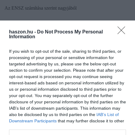
Az ENSZ számítása szerint nagyjából
20 millió tonna, korábbi betakarításból származó
haszon.hu -
Do Not Process My Personal
gabona vesztegel Ukrajnában,
Information
amely ha kikerülne, máris enyhülne a globális piacra nehezedő
If you wish to opt-out of the sale, sharing to third parties, or
nyomás.
processing of your personal or sensitive information for
targeted advertising by us, please use the below opt-out
section to confirm your selection. Please note that after your
A világ gabonaellátásának 30 százalékát Ukrajna és Oroszország
opt-out request is processed you may continue seeing
biztosítja. A háború előtt Ukrajna volt a világ kenyereskosara:
interest-based ads based on personal information utilized by
tengeri kikötőiből havi 4,5 millió tonna mezőgazdasági terméket
us or personal information disclosed to third parties prior to
küldött szét szerte a világba.
your opt-out. You may separately opt-out of the further
disclosure of your personal information by third parties on the
A témáról korábban
itt
,
itt
és
itt
írtunk.
IAB’s list of downstream participants. This information may
also be disclosed by us to third parties on the
IAB’s List of
Downstream Participants
that may further disclose it to other
ensz
gabona
orosz-ukrán háború
éhezés
third parties.