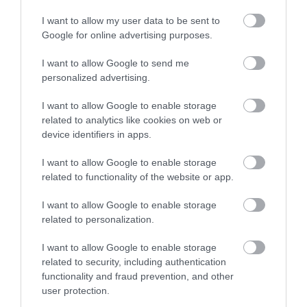
I want to allow my user data to be sent to
Google for online advertising purposes.
I want to allow Google to send me
personalized advertising.
I want to allow Google to enable storage
related to analytics like cookies on web or
device identifiers in apps.
PIACOK
Több mint fél évszázad után bezárt a Balaton
I want to allow Google to enable storage
legendás üzeme
related to functionality of the website or app.
I want to allow Google to enable storage
Egykor teherautók álltak sorban Balatonbogláron, hogy
related to personalization.
mindenfelé az országban – és még azon túl is – szétszórják az itt
készült italokat. Napjainkban azonban már csak a csend uralja a
I want to allow Google to enable storage
BB üzemét…
related to security, including authentication
functionality and fraud prevention, and other
user protection.