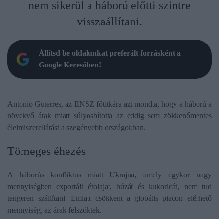
nem sikerül a háború előtti szintre
visszaállítani.
Állítsd be oldalunkat preferált forrásként a
Google Keresőben!
Antonio Guterres, az ENSZ főtitkára azt mondta, hogy a háború a
növekvő árak miatt súlyosbította az eddig sem zökkenőmentes
élelmiszerellátást a szegényebb országokban.
Tömeges éhezés
A háborús konfliktus miatt Ukrajna, amely egykor nagy
mennyiségben exportált étolajat, búzát és kukoricát, nem tud
tengeren szállítani. Emiatt csökkent a globális piacon elérhető
mennyiség, az árak felszöktek.