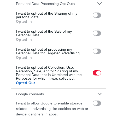
élelmiszerárak
Please note that this website/app uses one or more Google
Personal Data Processing Opt Outs
services and may gather and store information including but
not limited to your visit or usage behaviour. You may click to
I want to opt-out of the Sharing of my
personal data.
grant or deny consent to Google and its third-party tags to
Opted In
use your data for below specified purposes in below Google
consent section.
I want to opt-out of the Sale of my
Personal Data.
Opted In
I want to opt-out of processing my
Personal Data for Targeted Advertising.
Opted In
I want to opt-out of Collection, Use,
Retention, Sale, and/or Sharing of my
Personal Data that Is Unrelated with the
Purposes for which it was collected.
Opted Out
Google consents
I want to allow Google to enable storage
related to advertising like cookies on web or
device identifiers in apps.