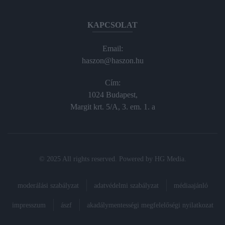
KAPCSOLAT
Email:
haszon@haszon.hu
Cím:
1024 Budapest,
Margit krt. 5/A, 3. em. 1. a
© 2025 All rights reserved. Powered by
HG Media
.
moderálási szabályzat
adatvédelmi szabályzat
médiaajánló
impresszum
ászf
akadálymentességi megfelelőségi nyilatkozat