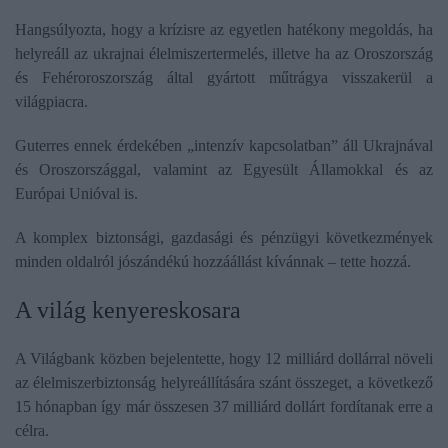
Hangsúlyozta, hogy a krízisre az egyetlen hatékony megoldás, ha
helyreáll az ukrajnai élelmiszertermelés, illetve ha az Oroszország
és Fehéroroszország által gyártott műtrágya visszakerül a
világpiacra.
Guterres ennek érdekében „intenzív kapcsolatban” áll Ukrajnával
és Oroszországgal, valamint az Egyesült Államokkal és az
Európai Unióval is.
A komplex biztonsági, gazdasági és pénzügyi következmények
minden oldalról jószándékú hozzáállást kívánnak – tette hozzá.
A világ kenyereskosara
A Világbank közben bejelentette, hogy 12 milliárd dollárral növeli
az élelmiszerbiztonság helyreállítására szánt összeget, a következő
15 hónapban így már összesen 37 milliárd dollárt fordítanak erre a
célra.