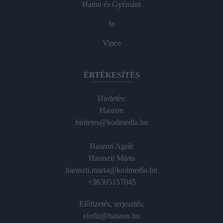
Hamu és Gyémánt
In
Vince
ÉRTÉKESÍTÉS
Hirdetés:
Haszon
hirdetes@kodmedia.hu
Haszon Agrár
Haraszti Márta
haraszti.marta@kodmedia.hu
+36305157045
Előfizetés, terjesztés:
elofiz@haszon.hu