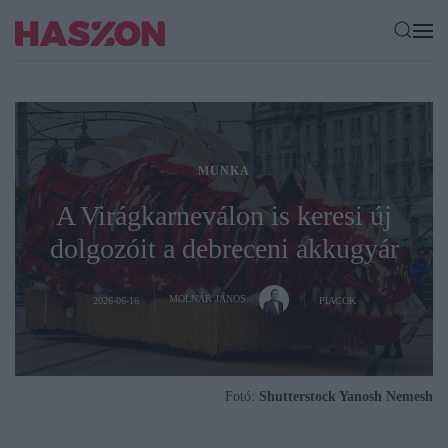
MUNKA
A Virágkarneválon is keresi új
dolgozóit a debreceni akkugyár
MOLNÁR JÁNOS
2026-06-16
PIACOK
Fotó:
Shutterstock Yanosh Nemesh