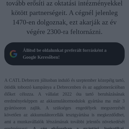
tovább erősíti az oktatási intézményekkel
kötött partnerségeit. A cégnél jelenleg
1470-en dolgoznak, ezt akarják az év
végére 2300-ra feltornázni.
Állítsd be oldalunkat preferált forrásként a
Google Keresőben!
A CATL Debrecen júliusban induló és szeptember közepéig tartó,
ötödik toborzó kampánya a Debrecenben és az agglomerációban
élőket célozza. A vállalat 2022 óta tartó beruházásának
eredményeképpen az akkumulátormodulok gyártása ma már 3
gyártósoron zajlik. A szükséges engedélyek megszerzését
követően az akkumulátorcellák tesztgyártása is megkezdődhet,
ami a munkavállalók létszámának további jelentős növekedését
eredményezi.
A cég elsősorban a gyártási, logisztikai,