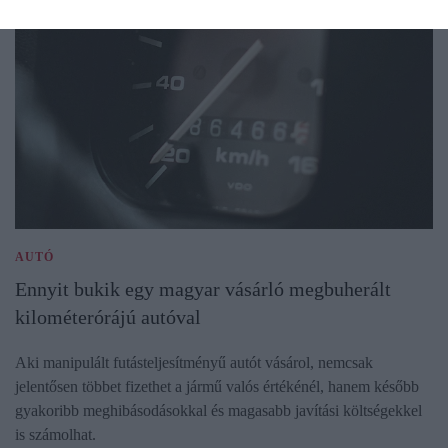
AUTÓ
Ennyit bukik egy magyar vásárló megbuherált
kilométerórájú autóval
Aki manipulált futásteljesítményű autót vásárol, nemcsak
jelentősen többet fizethet a jármű valós értékénél, hanem később
gyakoribb meghibásodásokkal és magasabb javítási költségekkel
is számolhat.