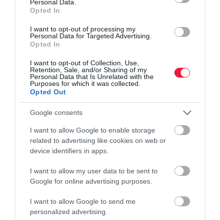
Personal Data.
Opted In
I want to opt-out of processing my
Personal Data for Targeted Advertising.
Opted In
I want to opt-out of Collection, Use,
Retention, Sale, and/or Sharing of my
Personal Data that Is Unrelated with the
Purposes for which it was collected.
Opted Out
Google consents
I want to allow Google to enable storage
related to advertising like cookies on web or
device identifiers in apps.
I want to allow my user data to be sent to
Google for online advertising purposes.
MESTERSÉGES INTELLIGENCIA
(X)
I want to allow Google to send me
Hogyan változtatja meg az AI a munkaerőpiacot? A
personalized advertising.
keresett készségek új korszaka