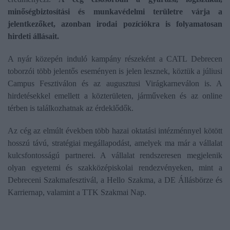
minőségbiztosítási és munkavédelmi területre várja a
jelentkezőket, azonban irodai pozíciókra is folyamatosan
hirdeti állásait.
A nyár közepén induló kampány részeként a CATL Debrecen
toborzói több jelentős eseményen is jelen lesznek, köztük a júliusi
Campus Fesztiválon és az augusztusi Virágkarneválon is. A
hirdetésekkel emellett a közterületen, járműveken és az online
térben is találkozhatnak az érdeklődők.
Az cég az elmúlt években több hazai oktatási intézménnyel kötött
hosszú távú, stratégiai megállapodást, amelyek ma már a vállalat
kulcsfontosságú partnerei. A vállalat rendszeresen megjelenik
olyan egyetemi és szakközépiskolai rendezvényeken, mint a
Debreceni Szakmafesztivál, a Hello Szakma, a DE Állásbörze és
Karriernap, valamint a TTK Szakmai Nap.