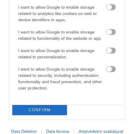
I want to allow Google to enable storage
Az AI már nem távoli ígéret, hanem hétfő reggeli feladatlista.
related to analytics like cookies on web or
Toborzók szűrik vele az önéletrajzokat, ügyfélszolgálatok
device identifiers in apps.
válaszokat fogalmaznak, gyárakban pedig szenzoradatokból
I want to allow Google to enable storage
készül műszakrend. A…
related to functionality of the website or app.
I want to allow Google to enable storage
related to personalization.
I want to allow Google to enable storage
related to security, including authentication
functionality and fraud prevention, and other
user protection.
CONFIRM
Data Deletion
Data Access
Adatvédelmi szabályzat