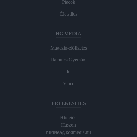
Piacok
Életstílus
HG MEDIA
Magazin-előfizetés
Hamu és Gyémánt
In
Vince
ÉRTÉKESÍTÉS
Hirdetés:
Haszon
hirdetes@kodmedia.hu