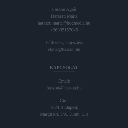
Haszon Agrár
Haraszti Márta
haraszti.marta@kodmedia.hu
+36305157045
Előfizetés, terjesztés:
elofiz@haszon.hu
KAPCSOLAT
Email:
haszon@haszon.hu
Cím:
1024 Budapest,
Margit krt. 5/A, 3. em. 1. a