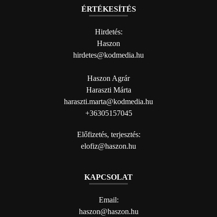
ÉRTÉKESÍTÉS
Hirdetés:
Haszon
hirdetes@kodmedia.hu
Haszon Agrár
Haraszti Márta
haraszti.marta@kodmedia.hu
+36305157045
Előfizetés, terjesztés:
elofiz@haszon.hu
KAPCSOLAT
Email:
haszon@haszon.hu