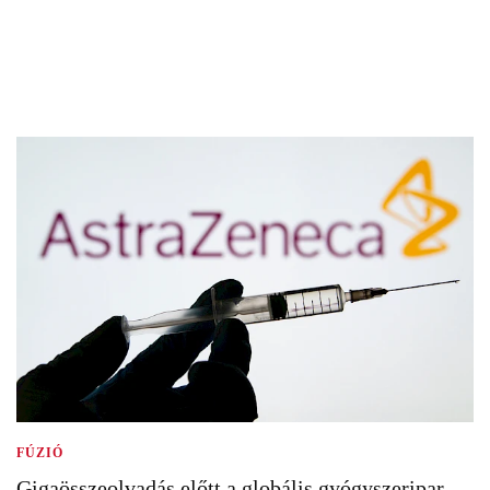
FÚZIÓ
Gigaösszeolvadás előtt a globális gyógyszeripar