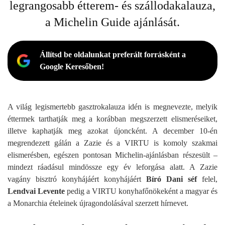
legrangosabb étterem- és szállodakalauza,
a Michelin Guide ajánlását.
Állítsd be oldalunkat preferált forrásként a
Google Keresőben!
A világ legismertebb gasztrokalauza idén is megnevezte, melyik
éttermek tarthatják meg a korábban megszerzett elismeréseiket,
illetve kaphatják meg azokat újoncként. A december 10-én
megrendezett gálán a Zazie és a VIRTU is komoly szakmai
elismerésben, egészen pontosan Michelin-ajánlásban részesült –
mindezt ráadásul mindössze egy év leforgása alatt. A Zazie
vagány bisztró konyhájáért konyhájáért
Bíró Dani séf
felel,
Lendvai Levente
pedig a VIRTU konyhafőnökeként a magyar és
a Monarchia ételeinek újragondolásával szerzett hírnevet.