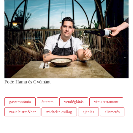
Fotó: Hamu és Gyémánt
gasztronómia
étterem
vendéglátás
virtu restaurant
zazie bistro&bar
michelin csillag
ajánlás
elismerés