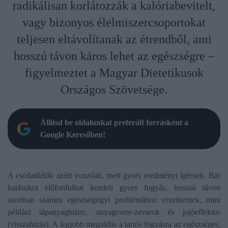
radikálisan korlátozzák a kalóriabevitelt,
vagy bizonyos élelmiszercsoportokat
teljesen eltávolítanak az étrendből, ami
hosszú távon káros lehet az egészségre –
figyelmeztet a Magyar Dietetikusok
Országos Szövetsége.
Állítsd be oldalunkat preferált forrásként a
Google Keresőben!
A csodadiéták azért vonzóak, mert gyors eredményt ígérnek. Bár
hatásukra előfordulhat kezdeti gyors fogyás, hosszú távon
azonban számos egészségügyi problémához vezethetnek, mint
például tápanyaghiány, anyagcsere-zavarok és jojóeffektus
(visszahízás). A legjobb megoldás a tartós fogyásra az egészséges,