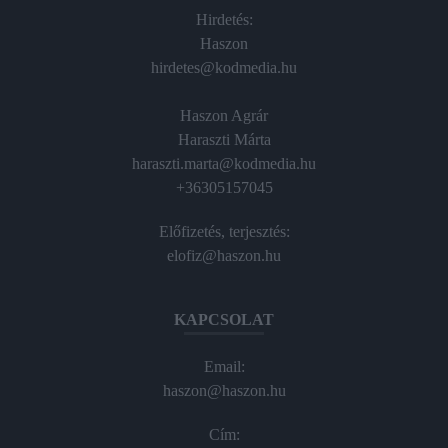
Hirdetés:
Haszon
hirdetes@kodmedia.hu
Haszon Agrár
Haraszti Márta
haraszti.marta@kodmedia.hu
+36305157045
Előfizetés, terjesztés:
elofiz@haszon.hu
KAPCSOLAT
Email:
haszon@haszon.hu
Cím: