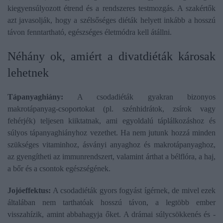
kiegyensúlyozott étrend és a rendszeres testmozgás. A szakértők
azt javasolják, hogy a szélsőséges diéták helyett inkább a hosszú
távon fenntartható, egészséges életmódra kell átállni.
Néhány ok, amiért a divatdiéták károsak
lehetnek
Tápanyaghiány:
A csodadiéták gyakran bizonyos
makrotápanyag-csoportokat (pl. szénhidrátok, zsírok vagy
fehérjék) teljesen kiiktatnak, ami egyoldalú táplálkozáshoz és
súlyos tápanyaghiányhoz vezethet. Ha nem jutunk hozzá minden
szükséges vitaminhoz, ásványi anyaghoz és makrotápanyaghoz,
az gyengítheti az immunrendszert, valamint árthat a bélflóra, a haj,
a bőr és a csontok egészségének.
Jojóeffektus:
A csodadiéták gyors fogyást ígérnek, de mivel ezek
általában nem tarthatóak hosszú távon, a legtöbb ember
visszahízik, amint abbahagyja őket. A drámai súlycsökkenés és -