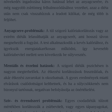
növekedés ingadozása káros hatással lehet az anyagcserére, és
még nagyobb zsírtömeg felhalmozódásához vezethet, azaz a diéta
után nem csak visszahízzuk a leadott kilókat, de még több is
feljöhet.
Anyagcsere-problémák:
A túl szigorú kalóriakorlátozás vagy az
extrém diéták lelassíthatják az anyagcserét, ami hosszú távon
megnehezíti a fogyást. A test alkalmazkodik a kevés kalóriához, és
igyekszik energiatakarékosan működni, így kevesebb
kalóriabevitel mellett sem következik be súlyvesztés.
Mentális és érzelmi hatások:
A szigorú diéták pszichésen is
nagyon megterhelőek. Az étkezési korlátozások frusztrálóak, és
akár étkezési zavarokat is okozhatnak. A gyors eredmények miatti
elvárások csalódottságot kelthetnek, és ha a súlycsökkenés nem
bizonyul tartósnak, negatívan befolyásolja az önértékelést.
Szív- és érrendszeri problémák:
Egyes csodadiéták túlzott
mértékben korlátozzák a zsírbevitelt, vagy egyes tápanyagokat,