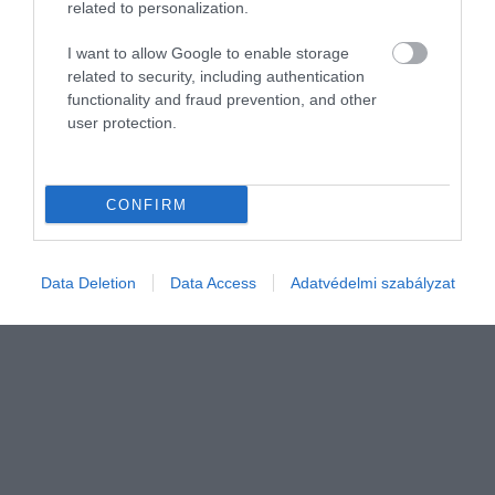
related to personalization.
I want to allow Google to enable storage
related to security, including authentication
functionality and fraud prevention, and other
ÁLLATTARTÁS
user protection.
Afrikai kór pusztít Európában
A napokban Finnországban is felütötte a fejét az afrikai
CONFIRM
sertéspestis, amely Európa több országában évek óta komoly
állategészségügyi problémát okoz. A vírust július végén talált
elhullott…
Data Deletion
Data Access
Adatvédelmi szabályzat