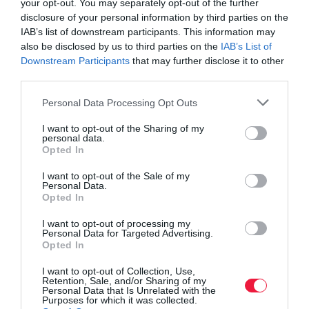
your opt-out. You may separately opt-out of the further
disclosure of your personal information by third parties on the
Több mint
5,5 millió magyar él ma súlytöbblettel,
napjaink
IAB’s list of downstream participants. This information may
egyik legjelentősebb járványává nőtte ki magát az obezitás,
also be disclosed by us to third parties on the
IAB’s List of
mondta Merkely Béla, belgyógyász, kardiológus, a Semmelweis
Downstream Participants
that may further disclose it to other
Egyetem rektora egy obezitással kapcsolatban megrendezett
third parties.
háttérbeszélgetésen. Hazánkban a 14 év feletti lakosság 34
Please note that this website/app uses one or more Google
Personal Data Processing Opt Outs
százalékát érinti valamilyen súlyprobléma.
services and may gather and store information including but
not limited to your visit or usage behaviour. You may click to
I want to opt-out of the Sharing of my
personal data.
EU-s összevetésben
arányaiban Magyarországnál csak
grant or deny consent to Google and its third-party tags to
Opted In
Horvátországban, Máltán és Csehországban van több elhízott
use your data for below specified purposes in below Google
ember. Ezzel is 14%-kal az EU átlaga felett vagyunk.
consent section.
I want to opt-out of the Sale of my
Personal Data.
Opted In
diéta
fogyás
túlsúly
kövérség
egészség
I want to opt-out of processing my
Personal Data for Targeted Advertising.
betegség
Opted In
I want to opt-out of Collection, Use,
Retention, Sale, and/or Sharing of my
Personal Data that Is Unrelated with the
Purposes for which it was collected.