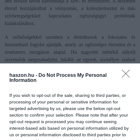
ami hosszú távon károsíthatja a szív- és érrendszert. A helytelen
étrend hozzájárulhat a vérnyomás, a koleszterinszint és más
szívbetegségekkel kapcsolatos egészségügyi problémák
kialakulásához.
A szélsőségekkel szemben a dietetikusok a fokozatos és
fenntartható fogyást ajánlják, amely az egészséges étrenden és a
rendszeres mozgáson alapul. Ha nagyobb mértékű súlytól
szeretnénk megszabadulni, inkább az egyedi, személyre szabott
megközelítést kövessük szakember segítségével és folyamatos
kontrolljával, mintsem, hogy drasztikus és veszélyes
haszon.hu -
Do Not Process My Personal
Information
csodadiétákkal kísérletezzünk.
If you wish to opt-out of the sale, sharing to third parties, or
Hét évvel is megrövidítheti az életet:
processing of your personal or sensitive information for
tegyünk ellene
targeted advertising by us, please use the below opt-out
section to confirm your selection. Please note that after your
opt-out request is processed you may continue seeing
A túlsúly halálos betegség, 5-7 évvel is megrövidítheti az életet -
interest-based ads based on personal information utilized by
hangzott el
a közelmúltban a Semmelweis Egyetemen az
us or personal information disclosed to third parties prior to
elhízásról szóló háttérbeszélgetésen.