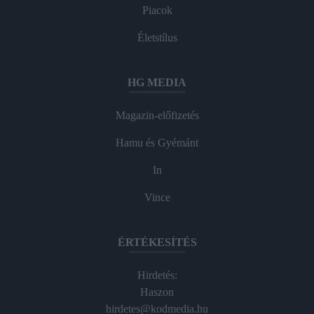
Piacok
Életstílus
HG MEDIA
Magazin-előfizetés
Hamu és Gyémánt
In
Vince
ÉRTÉKESÍTÉS
Hirdetés:
Haszon
hirdetes@kodmedia.hu