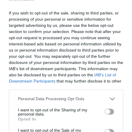
Aloe vera:
éjszaka oxigént bocsát ki, ami segít tisztítani a levegőt.
Zöldike:
segít eltávolítani a levegőből a formaldehidet, a toluolt és
If you wish to opt-out of the sale, sharing to third parties, or
a xilolt.
processing of your personal or sensitive information for
Levendula:
képes ellazítani és megnyugtatni.
targeted advertising by us, please use the below opt-out
Anyósnyelv/ szobai szanszeviéria:
éjjel-nappal termel oxigént.
section to confirm your selection. Please note that after your
Viaszvirág:
tisztítja a levegőt, édes, enyhe illatot áraszt.
opt-out request is processed you may continue seeing
interest-based ads based on personal information utilized by
us or personal information disclosed to third parties prior to
alvás
éjszaka
életmód
lifestyle
egészség
your opt-out. You may separately opt-out of the further
disclosure of your personal information by third parties on the
betegség
IAB’s list of downstream participants. This information may
also be disclosed by us to third parties on the
IAB’s List of
Downstream Participants
that may further disclose it to other
third parties.
Please note that this website/app uses one or more Google
Personal Data Processing Opt Outs
services and may gather and store information including but
not limited to your visit or usage behaviour. You may click to
I want to opt-out of the Sharing of my
personal data.
grant or deny consent to Google and its third-party tags to
Opted In
use your data for below specified purposes in below Google
consent section.
I want to opt-out of the Sale of my