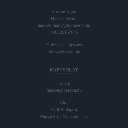
Haszon Agrár
Haraszti Márta
haraszti.marta@kodmedia.hu
+36305157045
Előfizetés, terjesztés:
elofiz@haszon.hu
KAPCSOLAT
Email:
haszon@haszon.hu
Cím:
1024 Budapest,
Margit krt. 5/A, 3. em. 1. a