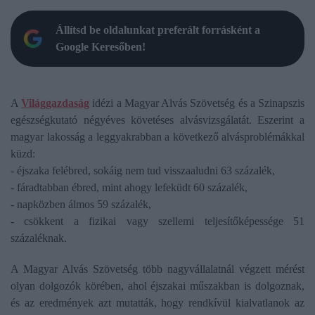
Állítsd be oldalunkat preferált forrásként a
Google Keresőben!
A
Világgazdaság
idézi a Magyar Alvás Szövetség és a Szinapszis
egészségkutató négyéves követéses alvásvizsgálatát. Eszerint a
magyar lakosság a leggyakrabban a következő alvásproblémákkal
küzd:
- éjszaka felébred, sokáig nem tud visszaaludni 63 százalék,
- fáradtabban ébred, mint ahogy lefeküdt 60 százalék,
- napközben álmos 59 százalék,
- csökkent a fizikai vagy szellemi teljesítőképessége 51
százaléknak.
A Magyar Alvás Szövetség több nagyvállalatnál végzett mérést
olyan dolgozók körében, ahol éjszakai műszakban is dolgoznak,
és az eredmények azt mutatták, hogy rendkívül kialvatlanok az