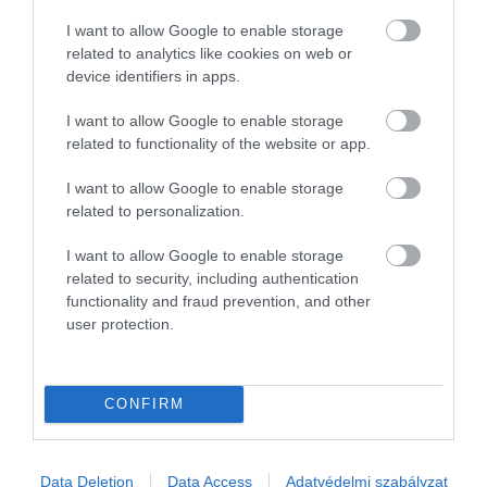
így néz ki, ennyibe kerül
I want to allow Google to enable storage
related to analytics like cookies on web or
device identifiers in apps.
A Geely E2 35 kWh kapacitású akkumulátorral szerelt, 252
kilométeres WLTP-hatótávú alapmodellje 8 millió forinton nyit -
I want to allow Google to enable storage
közölte a cég magyarországi képviselete.
related to functionality of the website or app.
I want to allow Google to enable storage
related to personalization.
I want to allow Google to enable storage
related to security, including authentication
functionality and fraud prevention, and other
user protection.
CONFIRM
Data Deletion
Data Access
Adatvédelmi szabályzat