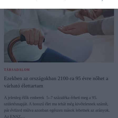
TÁRSADALOM
Ezekben az országokban 2100-ra 95 évre nőhet a
várható élettartam
A jelenleg élők emberek 5–7 százaléka érheti meg a 95.
születésnapját. A hosszú élet ma tehát még kivételesnek számít,
pár évtized múlva azonban egészen mások lehetnek az arányok.
Az ENSZ…