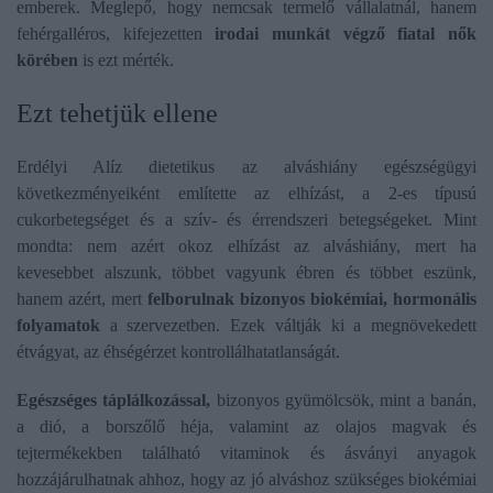
emberek. Meglepő, hogy nemcsak termelő vállalatnál, hanem
fehérgalléros, kifejezetten
irodai munkát végző fiatal nők
körébe
n
is ezt mérték.
Ezt tehetjük ellene
Erdélyi Alíz dietetikus az alváshiány egészségügyi
következményeiként említette az elhízást, a 2-es típusú
cukorbetegséget és a szív- és érrendszeri betegségeket. Mint
mondta: nem azért okoz elhízást az alváshiány, mert ha
kevesebbet alszunk, többet vagyunk ébren és többet eszünk,
hanem azért, mert
felborulnak bizonyos biokémiai, hormonális
folyamatok
a szervezetben. Ezek váltják ki a megnövekedett
étvágyat, az éhségérzet kontrollálhatatlanságát.
Egészséges táplálkozással,
bizonyos gyümölcsök, mint a banán,
a dió, a borszőlő héja, valamint az olajos magvak és
tejtermékekben található vitaminok és ásványi anyagok
hozzájárulhatnak ahhoz, hogy az jó alváshoz szükséges biokémiai