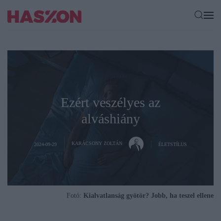
Ezért veszélyes az
alváshiány
KARÁCSONY ZOLTÁN
2024-09-29
ÉLETSTÍLUS
Fotó:
Kialvatlanság gyötör? Jobb, ha teszel ellene