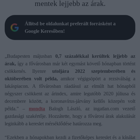
mentek lejjebb az árak.
Állítsd be oldalunkat preferált forrásként a
Google Keresőben!
„Budapesten májusban
0,7 százalékkal kerültek lejjebb az
árak,
így a fővárosban már két egymást követő hónapban történt
csökkenés. Ilyenre
utoljára 2022 szeptemberében és
októberében volt példa,
amikor végigsöpört a rezsiválság a
lakáspiacon. A fővárosban ráadásul az elmúlt hat hónapból
négyszer csökkent az árindex, amire legutóbb 2020 júliusa és
decembere között, a koronavírus-járvány kellős közepén volt
példa.” –
mondta
Balogh László, az ingatlan.com vezető
gazdasági szakértője. Hozzátette, hogy a fővárosi árak alakulását
leginkább a kereslet mérséklődése határozza meg.
“Ezekben a hónapokban kezdi a fizetőképes kereslet és a kínálat