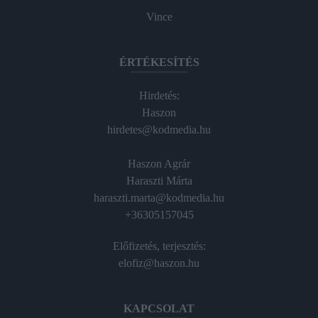
Vince
ÉRTÉKESÍTÉS
Hirdetés:
Haszon
hirdetes@kodmedia.hu
Haszon Agrár
Haraszti Márta
haraszti.marta@kodmedia.hu
+36305157045
Előfizetés, terjesztés:
elofiz@haszon.hu
KAPCSOLAT