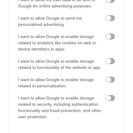
Google for online advertising purposes.
I want to allow Google to send me
personalized advertising.
I want to allow Google to enable storage
ÉLETSTÍLUS
related to analytics like cookies on web or
Megtalálnád térképen 2026 legboldogabb városát?
device identifiers in apps.
Itt keresd!
I want to allow Google to enable storage
related to functionality of the website or app.
Mitől szerethető igazán egy város? A kulturális programok, a
zöldterületek, az izgalmas városrészek és a pezsgő gasztronómia
I want to allow Google to enable storage
sokat számítanak, végül mégis az a döntő, hogyan érzik magukat
related to personalization.
benne a…
I want to allow Google to enable storage
related to security, including authentication
functionality and fraud prevention, and other
user protection.