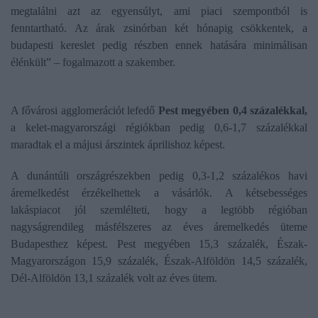
megtalálni azt az egyensúlyt, ami piaci szempontból is
fenntartható. Az árak zsinórban két hónapig csökkentek, a
budapesti kereslet pedig részben ennek hatására minimálisan
élénkült” – fogalmazott a szakember.
A fővárosi agglomerációt lefedő
Pest megyében 0,4 százalékkal,
a kelet-magyarországi régiókban pedig 0,6-1,7 százalékkal
maradtak el a májusi árszintek áprilishoz képest.
A dunántúli országrészekben pedig 0,3-1,2 százalékos havi
áremelkedést érzékelhettek a vásárlók. A kétsebességes
lakáspiacot jól szemlélteti, hogy a legtöbb régióban
nagyságrendileg másfélszeres az éves áremelkedés üteme
Budapesthez képest. Pest megyében 15,3 százalék, Észak-
Magyarországon 15,9 százalék, Észak-Alföldön 14,5 százalék,
Dél-Alföldön 13,1 százalék volt az éves ütem.