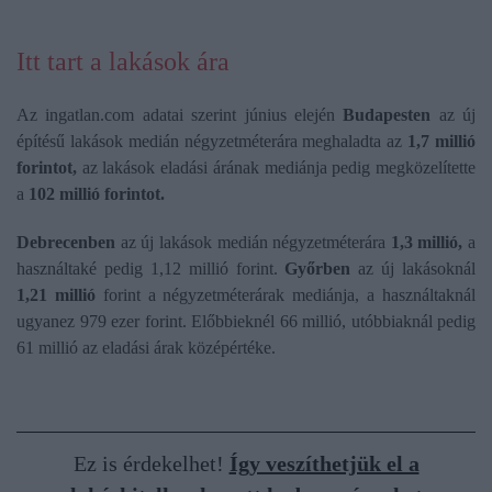
Itt tart a lakások ára
Az ingatlan.com adatai szerint június elején
Budapesten
az új
építésű lakások medián négyzetméterára meghaladta az
1,7 millió
forintot,
az lakások eladási árának mediánja pedig megközelítette
a
102 millió forintot.
Debrecenben
az új lakások medián négyzetméterára
1,3 millió,
a
használtaké pedig 1,12 millió forint.
Győrben
az új lakásoknál
1,21 millió
forint a négyzetméterárak mediánja, a használtaknál
ugyanez 979 ezer forint. Előbbieknél 66 millió, utóbbiaknál pedig
61 millió az eladási árak középértéke.
Ez is érdekelhet!
Így veszíthetjük el a