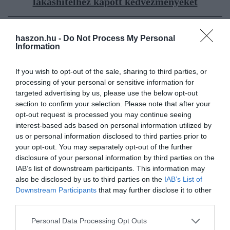
lakáshitelhez kapott kedvezményeket
haszon.hu -
Do Not Process My Personal
Information
Olvasd el ezt is!
If you wish to opt-out of the sale, sharing to third parties, or
processing of your personal or sensitive information for
Milliókat bukhatnak az eladók: teljesen
targeted advertising by us, please use the below opt-out
megváltozott a lakáspiac
section to confirm your selection. Please note that after your
Itt tartanak most a legjobb piaci lakáshitel-
opt-out request is processed you may continue seeing
kamatok
interest-based ads based on personal information utilized by
Ennyi ajándékpénzzel csábítják a bankok az Otthon
us or personal information disclosed to third parties prior to
Start hiteligénylőket
your opt-out. You may separately opt-out of the further
disclosure of your personal information by third parties on the
IAB’s list of downstream participants. This information may
also be disclosed by us to third parties on the
IAB’s List of
ház
újépítésű lakás
ingatlan
lakás
Downstream Participants
that may further disclose it to other
ingatlan.com
third parties.
Please note that this website/app uses one or more Google
Personal Data Processing Opt Outs
services and may gather and store information including but