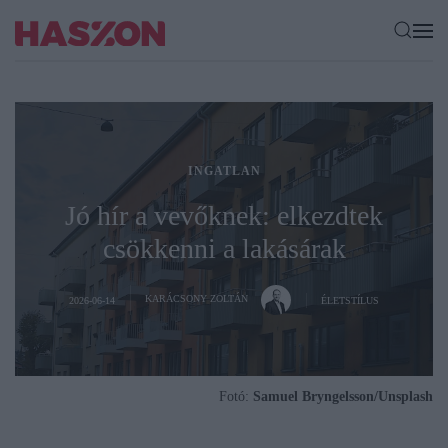
INGATLAN
Jó hír a vevőknek: elkezdtek
csökkenni a lakásárak
KARÁCSONY ZOLTÁN
2026-06-14
ÉLETSTÍLUS
Fotó:
Samuel Bryngelsson/Unsplash