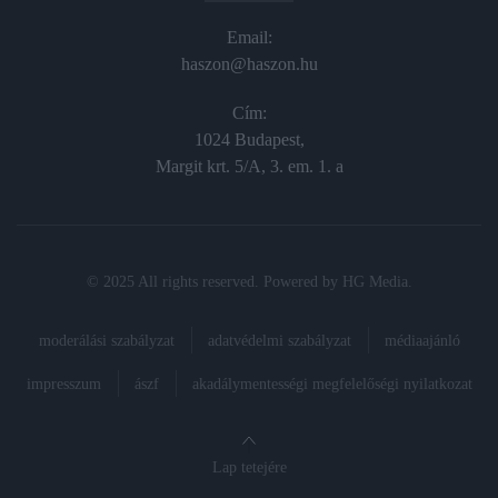
Email:
haszon@haszon.hu
Cím:
1024 Budapest,
Margit krt. 5/A, 3. em. 1. a
© 2025 All rights reserved. Powered by
HG Media
.
moderálási szabályzat
adatvédelmi szabályzat
médiaajánló
impresszum
ászf
akadálymentességi megfelelőségi nyilatkozat
Lap tetejére