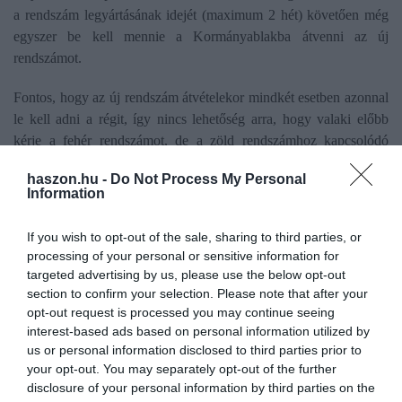
a rendszám legyártásának idejét (maximum 2 hét) követően még
egyszer be kell mennie a Kormányablakba átvenni az új
rendszámot.
Fontos, hogy az új rendszám átvételekor mindkét esetben azonnal
le kell adni a régit, így nincs lehetőség arra, hogy valaki előbb
kérje a fehér rendszámot, de a zöld rendszámhoz kapcsolódó
parkolási kedvezményt az utolsó napig, 2026. november 30-ig
haszon.hu -
Do Not Process My Personal
kihasználja.
Information
If you wish to opt-out of the sale, sharing to third parties, or
processing of your personal or sensitive information for
targeted advertising by us, please use the below opt-out
Ez is érdekelhet!
Már ilyen rendszámmal is
section to confirm your selection. Please note that after your
futnak autók az utakon
opt-out request is processed you may continue seeing
interest-based ads based on personal information utilized by
us or personal information disclosed to third parties prior to
your opt-out. You may separately opt-out of the further
disclosure of your personal information by third parties on the