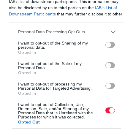
IAB’s list of downstream participants. This information may
Olvasd el ezt is!
also be disclosed by us to third parties on the
IAB’s List of
Downstream Participants
that may further disclose it to other
Fordulat a Volkswagennél: érkezik a full hibrid
third parties.
hajtás a sikermodellekbe
Hasít a hibrid, esik a dízel: európai autópiaci
Please note that this website/app uses one or more Google
Personal Data Processing Opt Outs
services and may gather and store information including but
körkép
not limited to your visit or usage behaviour. You may click to
I want to opt-out of the Sharing of my
Nehézsúlyú hibrid SUV-val jön elő a Lotus
personal data.
grant or deny consent to Google and its third-party tags to
Opted In
use your data for below specified purposes in below Google
consent section.
I want to opt-out of the Sale of my
autós
plugin hibrid
autó
közlekedés
rendszám
Personal Data.
Opted In
I want to opt-out of processing my
Personal Data for Targeted Advertising.
Opted In
I want to opt-out of Collection, Use,
Retention, Sale, and/or Sharing of my
Personal Data that Is Unrelated with the
Purposes for which it was collected.
Opted Out