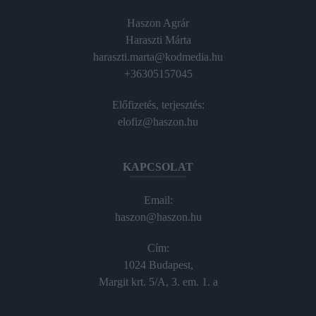
Haszon Agrár
Haraszti Márta
haraszti.marta@kodmedia.hu
+36305157045
Előfizetés, terjesztés:
elofiz@haszon.hu
KAPCSOLAT
Email:
haszon@haszon.hu
Cím:
1024 Budapest,
Margit krt. 5/A, 3. em. 1. a