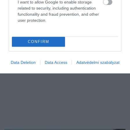
I want to allow Google to enable storage
letelepedésre
related to security, including authentication
functionality and fraud prevention, and other
Miközben Norvégia rendszeresen a világ legboldogabb országai
user protection.
között szerepel, a külföldiek tapasztalatai egészen más képet
mutatnak. Egy friss nemzetközi felmérés szerint idén is Panama
bizonyult a…
CONFIRM
Data Deletion
Data Access
Adatvédelmi szabályzat