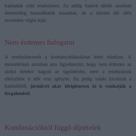
kaphattak zöld rendszámot. Az addig kiadott táblák azonban
átmenetileg használhatók maradtak, de a türelmi idő idén
november végén lejár.
Nem érdemes halogatni
A rendszámcserét a kormányablakokban lehet elintézni. A
minisztérium azonban arra figyelmeztet, hogy nem érdemes az
utolsó hetekre hagyni az ügyintézést, mert a rendszámok
elkészítése is időt vesz igénybe. Ha pedig valaki kicsúszik a
határidőből,
járművét akár ideiglenesen ki is vonhatják a
forgalomból.
Kombinációktól függő díjtételek