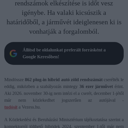
rendszámok elkészítése is időt vesz
igénybe. Ha valaki kicsúszik a
határidőből, a járművét ideiglenesen ki is
vonhatják a forgalomból.
Állítsd be oldalunkat preferált forrásként a
Google Keresőben!
Mindössze
862 plug-in hibrid autó zöld rendszámát
cserélték le
eddig, miközben a szabályozás mintegy
36 ezer járművet
érint.
Aki 2026. november 30-ig nem intézi el a cserét, december 1-jétől
már nem közlekedhet jogszerűen az autójával -
tudósít
a Vezess.hu.
A Közlekedési és Beruházási Minisztérium tájékoztatása szerint a
konnektorról tölthető hibridek 2024. szeptember 1-től már nem