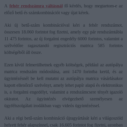
A
fehér rendszámra váltásnál
fő kérdés, hogy megtartom-e az
előző betű és számkombinációt vagy újat kérek.
Aki új betű-szám kombinációval kéri a fehér rendszámot,
összesen 18.060 forintot fog fizetni, amely egy pár rendszámtábla
11 475 forintos, az új forgalmi engedély 6000 forintos, valamint a
szélvédőre ragasztandó regisztrációs matrica 585 forintos
költségéből áll össze.
Ezen kívül felmerülhetnek egyéb költségek, például az autópálya
matrica rendszám módosítása, ami 1470 forintba kerül, és az
ügyintézésnél be kell mutatni az autópálya matrica vásárlásakor
kapott ellenőrző szelvényt, amely lehet papír alapú és elektronikus
is, a forgalmi engedélyt, valamint a rendszámcsere tényét igazoló
okiratot. Az ügyintézés elvégezhető személyesen az
ügyfélszolgálati irodákban vagy videós ügyintézéssel.
Aki a régi betű-szám kombináció újragyártását kéri a világoszöld
helyett fehér alapszínnel, csak 16.605 forintot fog fizetni, azonban