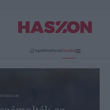
Agrár
Pénz
Piacok
Életstílus
TVÉDELEM