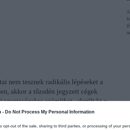
A
f
l
n
ai nem tesznek radikális lépéseket a
n, akkor a tőzsdén jegyzett cégek
veszteségekre számíthat - derült ki a
soport közös tanulmányából.
u -
Do Not Process My Personal Information
to opt-out of the sale, sharing to third parties, or processing of your per
rált forrásként a Google Keresőben!