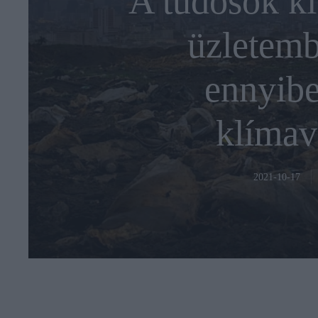
A tudósok ki
üzletemb
ennyibe
klímav
2021-10-17