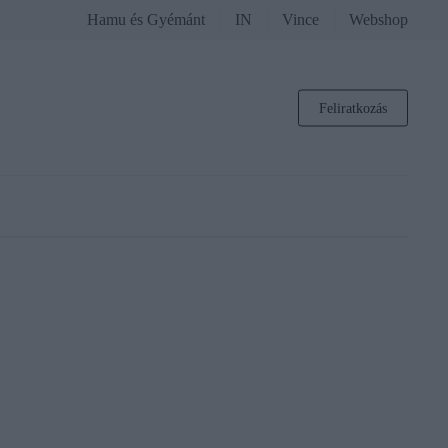
Hamu és Gyémánt
IN
Vince
Webshop
Feliratkozás