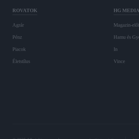
ROVATOK
HG MEDI
Agrár
Magazin-előf
Pénz
Hamu és Gy
Piacok
In
Életstílus
Vince