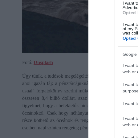
I want 
Advertis
Opted 
I want t
of my P
was col
Opted 
Google 
Fotó:
Unsplash
I want t
web or d
Úgy tűnik, a tudósok megelégelték a nagyhatalmú szereplők 
ahol igazán fáj: a pénztárcájuknál. A szóban forgó tanulm
I want t
usual" forgatókönyv szerint működnek tovább, akkor a köv
purpose
összesen 8,4 billió dollárt, azaz nagyjából 2604 ezer mil
I want 
figyelmet, hogy a befektetők nincsenek tisztában azzal, 
óceánoktól. Csak hogy néhányat említsünk, a légitársaság
I want t
része köthető az óceánok és tengerek köré épült szolgált
web or d
esetben napi szinten rengeteg pénz forog, aminek nem tesz 
I want t