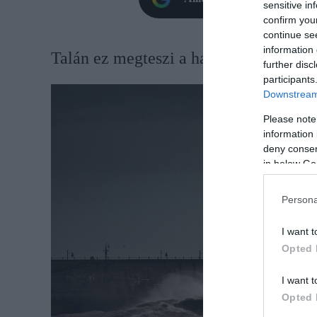
sensitive in
confirm you
continue se
information 
Talán ez megteszi a hatását
further disc
participants
Downstream 
Please note
information 
deny consent
in below Go
Persona
I want t
Opted 
I want t
Opted 