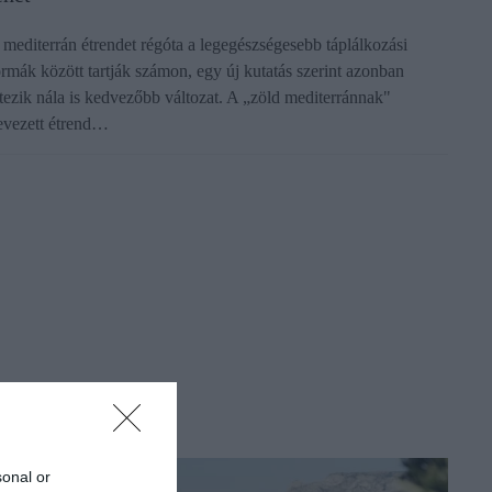
 mediterrán étrendet régóta a legegészségesebb táplálkozási
ormák között tartják számon, egy új kutatás szerint azonban
étezik nála is kedvezőbb változat. A „zöld mediterránnak"
evezett étrend…
sonal or