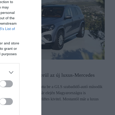
ection to
ou may
 personal
out of the
 downstream
B’s List of
er and store
to grant or
ed purposes
UTÓ
gy néz ki, ennyibe kerül az új luxus-Mercedes
 Mercedes 2019-ben mutatta be a GLS szabadidő-autó második
enerációját, amelyből a nyár elején Magyarországra is
egérkezett a legújabb faceliftes kivitel. Mostantól már a luxus
aybach verzió is…
ectangle