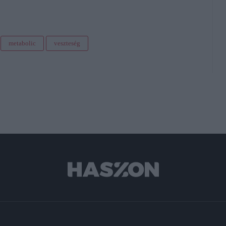
metabolic
veszteség