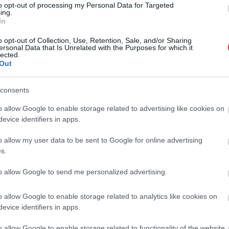
to opt-out of processing my Personal Data for Targeted
ing.
In
o opt-out of Collection, Use, Retention, Sale, and/or Sharing
ersonal Data that Is Unrelated with the Purposes for which it
lected.
Out
consents
o allow Google to enable storage related to advertising like cookies on
evice identifiers in apps.
tétlenségét, és elkeseredésükben ott próbálnak hatni rájuk,
ány rámutatott, hogy ha az óriásvállalatok a „business as
o allow my user data to be sent to Google for online advertising
etkező 15 évben a tőzsdén jegyzett vállalatok befektetői
s.
liárd forintot fognak veszíteni. A kutatók felhívták rá a
to allow Google to send me personalized advertising.
hogy az anyagi sikereik milyen nagy mértékben függenek az
ok, az éttermek és a kiskereskedők bevételeinek jelentős
o allow Google to enable storage related to analytics like cookies on
atásokhoz. Elég csak egy kikötőre gondolni, ahol normális
evice identifiers in apps.
jót a hurrikánok rendszeres tombolása.
o allow Google to enable storage related to functionality of the website