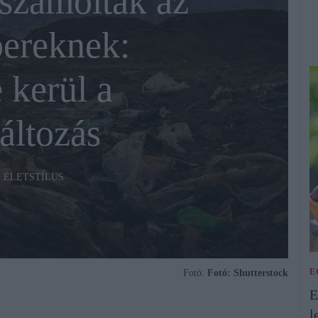
számolták az
ereknek:
 kerül a
áltozás
ÉLETSTÍLUS
E
Fotó:
Fotó: Shutterstock
E
l