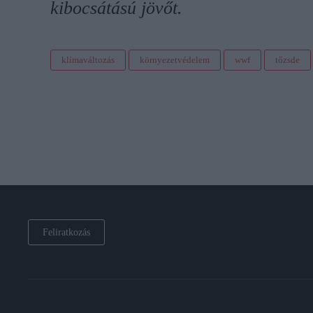
kibocsátású jövőt.
klímaváltozás
környezetvédelem
wwf
tőzsde
Feliratkozás