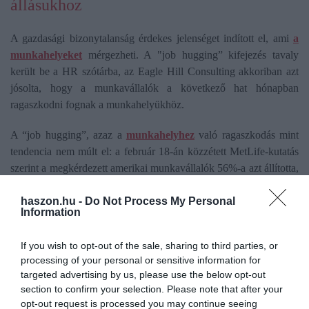
állásukhoz
A gazdasági bizonytalanság érdekes jelenséget indított el, ami
a
munkahelyeket
mérgezheti. A "job hugging” kifejezés tavaly
került be a HR szótárba, az Eagle Hill Consulting akkoriban azt
jósolta, hogy a munkavállalók a következő hat hónapban
ragaszkodni fognak a munkahelyükhöz.
A “job hugging”, azaz a
munkahelyhez
való ragaszkodás mint
tendencia nem múlt el: a február 18-án közzétett MetLife-kutatás
szerint a megkérdezett amerikai munkavállalók 56%-a azt állította,
hogy
inkább szükségszerűségből marad munkaadójánál,
mint
haszon.hu -
Do Not Process My Personal
valódi elkötelezettségből.
Information
A job hugging mögött nem csupán a munkaadó
If you wish to opt-out of the sale, sharing to third parties, or
iránti
bizalmatlanság
állhat, hanem
a világban tapasztalt
processing of your personal or sensitive information for
bizonytalanság, válságok, munkaerőpiaci átalakulások (AI
targeted advertising by us, please use the below opt-out
térnyerése).
Ilyen helyzetben a munkavállalók
ráülnek az
section to confirm your selection. Please note that after your
állásukra:
visszatartják a tudást, nélkülözhetetlennek mutatják
opt-out request is processed you may continue seeing