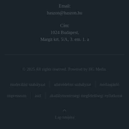
Email:
haszon@haszon.hu
Cím:
1024 Budapest,
Margit krt. 5/A, 3. em. 1. a
© 2025 All rights reserved. Powered by
HG Media
.
moderálási szabályzat
adatvédelmi szabályzat
médiaajánló
impresszum
ászf
akadálymentességi megfelelőségi nyilatkozat
Lap tetejére