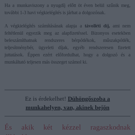
Ha a munkaviszony a nyugdíj előtt öt éven belül szűnik meg,
további 1-3 havi végkielégítés is járhat a dolgozónak.
A végkielégítés számításának alapja a
távolléti díj,
ami nem
feltétlenül egyezik meg az alapfizetéssel. Bizonyos esetekben
beleszámíthatnak rendszeres bérpótlékok, műszakpótlék,
teljesítménybér, ügyeleti díjak, egyéb rendszeresen fizetett
juttatások. Éppen ezért előfordulhat, hogy a dolgozó és a
munkáltató teljesen más összeget számol ki.
Ez is érdekelhet!
Dühöngőszoba a
munkahelyen, van, akinek bejön
És akik két kézzel ragaszkodnak