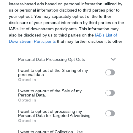
magukat, nem delegálnak, még akkor sem, ha túlterheltek.
interest-based ads based on personal information utilized by
Bizalmatlanok az új munkatársakkal szemben, cégen belül sem
us or personal information disclosed to third parties prior to
your opt-out. You may separately opt-out of the further
akarnak mozogni. A pozíció megtartását fontosabbnak tartják,
disclosure of your personal information by third parties on the
mint csapatuk teljesítményét.
IAB’s list of downstream participants. This information may
also be disclosed by us to third parties on the
IAB’s List of
Downstream Participants
that may further disclose it to other
third parties.
Olvasd el ezt is!
Please note that this website/app uses one or more Google
Personal Data Processing Opt Outs
services and may gather and store information including but
Ez tartja a munkahelyen a Z generációt
not limited to your visit or usage behaviour. You may click to
I want to opt-out of the Sharing of my
Így mondj nemet a munkahelyen
personal data.
grant or deny consent to Google and its third-party tags to
Opted In
Káros szokás terjed: mi az a doomjobbing?
use your data for below specified purposes in below Google
consent section.
I want to opt-out of the Sale of my
Personal Data.
Opted In
jog
elbocsátás
felmondás
végkielégítés
I want to opt-out of processing my
pénzügyek
Personal Data for Targeted Advertising.
Opted In
I want to opt-out of Collection, Use,