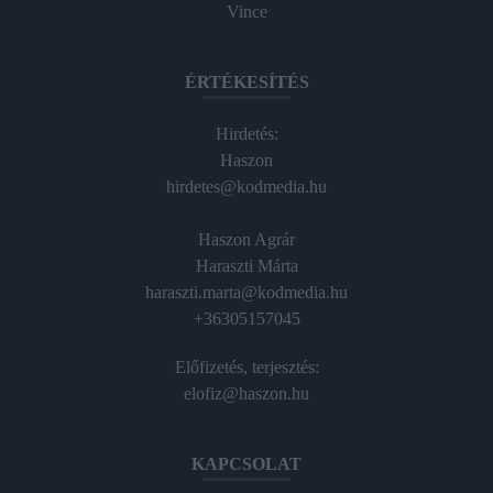
Vince
ÉRTÉKESÍTÉS
Hirdetés:
Haszon
hirdetes@kodmedia.hu
Haszon Agrár
Haraszti Márta
haraszti.marta@kodmedia.hu
+36305157045
Előfizetés, terjesztés:
elofiz@haszon.hu
KAPCSOLAT