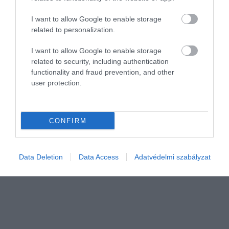
I want to allow Google to enable storage
related to personalization.
I want to allow Google to enable storage
related to security, including authentication
VENDÉGLÁTÁS
functionality and fraud prevention, and other
Hungaroring 2026: ilyen árakra számíthatnak idén
user protection.
a fanok
Július utolsó hétvégéjén 40. alkalommal bőgnek fel a motorok a
CONFIRM
Hungaroringen, az érdeklődés viszont változatlan. Péntekre és
szombatra még találhatunk jegyeket, a vasárnap azonban már
régóta teltház.
Data Deletion
Data Access
Adatvédelmi szabályzat