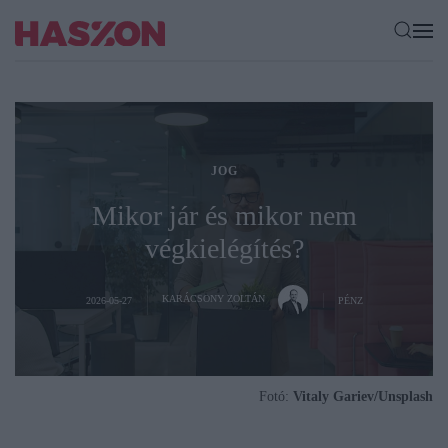
JOG
Mikor jár és mikor nem
végkielégítés?
KARÁCSONY ZOLTÁN
2026-05-27
PÉNZ
Fotó:
Vitaly Gariev/Unsplash