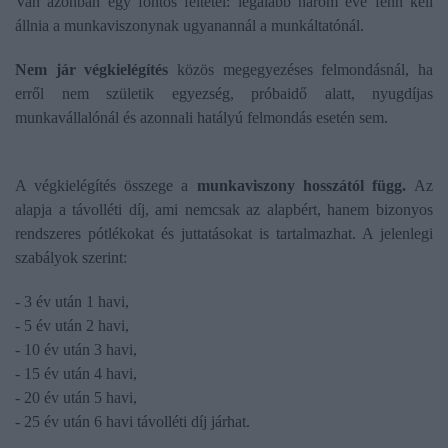
Van azonban egy fontos feltétel: legalább három éve fenn kell
állnia a munkaviszonynak ugyanannál a munkáltatónál.
Nem jár végkielégítés
közös megegyezéses felmondásnál, ha
erről nem születik egyezség, próbaidő alatt, nyugdíjas
munkavállalónál és azonnali hatályú felmondás esetén sem.
A végkielégítés összege a
munkaviszony hosszától függ.
Az
alapja a távolléti díj, ami nemcsak az alapbért, hanem bizonyos
rendszeres pótlékokat és juttatásokat is tartalmazhat. A jelenlegi
szabályok szerint:
- 3 év után 1 havi,
- 5 év után 2 havi,
- 10 év után 3 havi,
- 15 év után 4 havi,
- 20 év után 5 havi,
- 25 év után 6 havi távolléti díj járhat.