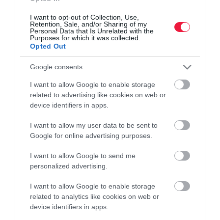
I want to opt-out of Collection, Use,
Retention, Sale, and/or Sharing of my
Personal Data that Is Unrelated with the
Purposes for which it was collected.
Opted Out
Google consents
I want to allow Google to enable storage
related to advertising like cookies on web or
AUTÓPIAC
device identifiers in apps.
Ezzel az olcsó e-autóval törhet be a Suzuki az
európai piacra
I want to allow my user data to be sent to
Google for online advertising purposes.
Újabb szereplő érkezhet a megfizethető elektromos kisautók egyre
I want to allow Google to send me
népesebb európai piacára. A Suzuki a hírek szerint egy apró,
personalized advertising.
ötajtós villanyautó bevezetését fontolgatja, amely méreteivel és
várható…
I want to allow Google to enable storage
related to analytics like cookies on web or
device identifiers in apps.