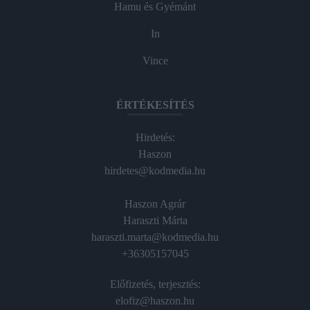
Hamu és Gyémánt
In
Vince
ÉRTÉKESÍTÉS
Hirdetés:
Haszon
hirdetes@kodmedia.hu
Haszon Agrár
Haraszti Márta
haraszti.marta@kodmedia.hu
+36305157045
Előfizetés, terjesztés:
elofiz@haszon.hu