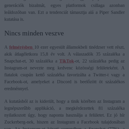
generációk bizalmát, egyes platformok csillaga azonban
leáldozóban van. Ezt a tendenciát támasztja alá a Piper Sandler
kutatása is.
Nincs minden veszve
A
felmérésben
10 ezer egyesült államokbeli tinédzser vett részt,
akik átlagéletkora 15,8 év volt. A válaszadók 35 százaléka a
Snapchat-et, 30 százaléka a
TikTok
-ot, 22 százaléka pedig az
Instagram-ot nevezte meg kedvenc közösségi felületeként. A
fiatalok csupán kettő százaléka favorizálta a Twitter-t vagy a
Facebook-ot, amelyeket a Discord is beelőzött öt százalékos
eredménnyel.
A kutatásból az is kiderült, hogy a tinik körében az Instagram a
legnépszerűbb applikáció, a megkérdezettek 81 százaléka
nyilatkozott úgy, hogy naponta használja a felületet. Ez jó hír
Zuckerberg-nek, hiszen az Instagram a Facebook tulajdonában
van. Az Instagram-ot követi sorrendben a Snapchat (77%), a