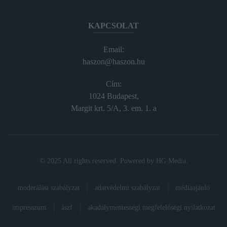
KAPCSOLAT
Email:
haszon@haszon.hu
Cím:
1024 Budapest,
Margit krt. 5/A, 3. em. 1. a
© 2025 All rights reserved. Powered by
HG Media
.
moderálási szabályzat
adatvédelmi szabályzat
médiaajánló
impresszum
ászf
akadálymentességi megfelelőségi nyilatkozat