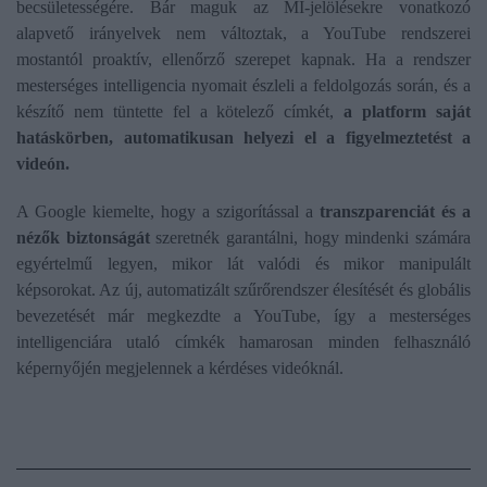
becsületességére. Bár maguk az MI-jelölésekre vonatkozó
alapvető irányelvek nem változtak, a YouTube rendszerei
mostantól proaktív, ellenőrző szerepet kapnak. Ha a rendszer
mesterséges intelligencia nyomait észleli a feldolgozás során, és a
készítő nem tüntette fel a kötelező címkét,
a platform saját
hatáskörben, automatikusan helyezi el a figyelmeztetést a
videón.
A Google kiemelte, hogy a szigorítással a
transzparenciát és a
nézők biztonságát
szeretnék garantálni, hogy mindenki számára
egyértelmű legyen, mikor lát valódi és mikor manipulált
képsorokat. Az új, automatizált szűrőrendszer élesítését és globális
bevezetését már megkezdte a YouTube, így a mesterséges
intelligenciára utaló címkék hamarosan minden felhasználó
képernyőjén megjelennek a kérdéses videóknál.