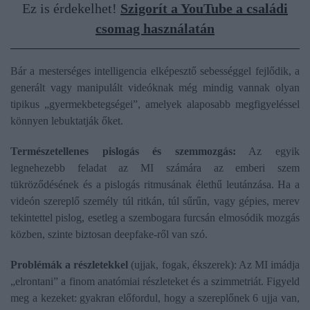
Ez is érdekelhet!
Szigorít a YouTube a családi
csomag használatán
Bár a mesterséges intelligencia elképesztő sebességgel fejlődik, a
generált vagy manipulált videóknak még mindig vannak olyan
tipikus „gyermekbetegségei”, amelyek alaposabb megfigyeléssel
könnyen lebuktatják őket.
Természetellenes pislogás és szemmozgás:
Az egyik
legnehezebb feladat az MI számára az emberi szem
tükröződésének és a pislogás ritmusának élethű leutánzása. Ha a
videón szereplő személy túl ritkán, túl sűrűn, vagy gépies, merev
tekintettel pislog, esetleg a szembogara furcsán elmosódik mozgás
közben, szinte biztosan deepfake-ről van szó.
Problémák a részletekkel
(ujjak, fogak, ékszerek): Az MI imádja
„elrontani” a finom anatómiai részleteket és a szimmetriát. Figyeld
meg a kezeket: gyakran előfordul, hogy a szereplőnek 6 ujja van,