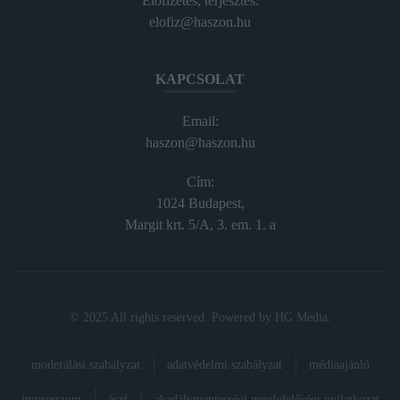
Előfizetés, terjesztés:
elofiz@haszon.hu
KAPCSOLAT
Email:
haszon@haszon.hu
Cím:
1024 Budapest,
Margit krt. 5/A, 3. em. 1. a
© 2025 All rights reserved. Powered by
HG Media
.
moderálási szabályzat
adatvédelmi szabályzat
médiaajánló
impresszum
ászf
akadálymentességi megfelelőségi nyilatkozat