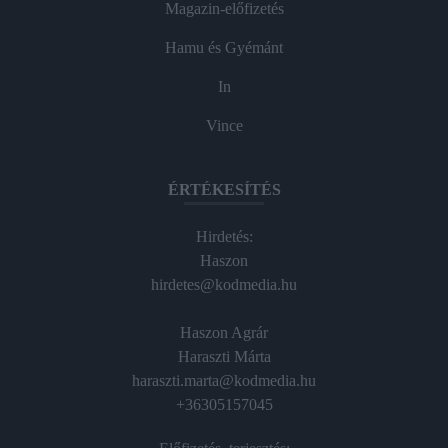
Magazin-előfizetés
Hamu és Gyémánt
In
Vince
ÉRTÉKESÍTÉS
Hirdetés:
Haszon
hirdetes@kodmedia.hu
Haszon Agrár
Haraszti Márta
haraszti.marta@kodmedia.hu
+36305157045