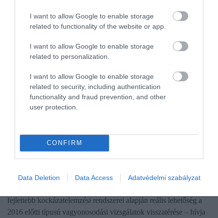
I want to allow Google to enable storage
related to functionality of the website or app.
I want to allow Google to enable storage
related to personalization.
I want to allow Google to enable storage
related to security, including authentication
functionality and fraud prevention, and other
user protection.
ADÓ
CONFIRM
Nekik lehet félnivalójuk, ha visszakapja hatékony
fegyverét a NAV
Data Deletion
Data Access
Adatvédelmi szabályzat
A beígért adóellenőrzési szigorítások és az adóhatóság egyre
fejlettebb kockázatelemzési rendszerei alapján reális lehetőség a
2016 előtti típusú vagyonosodási vizsgálatok visszatérése – hívja