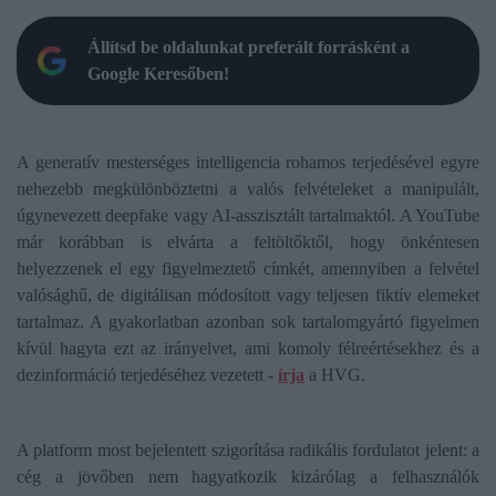
Állítsd be oldalunkat preferált forrásként a
Google Keresőben!
A generatív mesterséges intelligencia rohamos terjedésével egyre
nehezebb megkülönböztetni a valós felvételeket a manipulált,
úgynevezett deepfake vagy AI-asszisztált tartalmaktól. A YouTube
már korábban is elvárta a feltöltőktől, hogy önkéntesen
helyezzenek el egy figyelmeztető címkét, amennyiben a felvétel
valósághű, de digitálisan módosított vagy teljesen fiktív elemeket
tartalmaz. A gyakorlatban azonban sok tartalomgyártó figyelmen
kívül hagyta ezt az irányelvet, ami komoly félreértésekhez és a
dezinformáció terjedéséhez vezetett -
írja
a HVG.
A platform most bejelentett szigorítása radikális fordulatot jelent: a
cég a jövőben nem hagyatkozik kizárólag a felhasználók