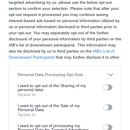
targeted advertising by us, please use the below opt-out
Logikátlan fények, árnyékok és fizika:
A mesterséges
section to confirm your selection. Please note that after your
opt-out request is processed you may continue seeing
intelligencia nem ismeri a fizika törvényeit, csak pixeleket tippel
interest-based ads based on personal information utilized by
meg. Ha a háttérben lévő fényforrás balról jön, de a szereplő
us or personal information disclosed to third parties prior to
arcának jobb oldala van megvilágítva, vagy ha a mozgó tárgyak
your opt-out. You may separately opt-out of the further
mögött az árnyékok nem mozdulnak, esetleg a háttérben lévő
disclosure of your personal information by third parties on the
minták (pl. egy tapéta vagy könyvespolc) folyamatosan és
IAB’s list of downstream participants. This information may
indokolatlanul hullámoznak, akkor egy generált környezetet látsz.
also be disclosed by us to third parties on the
IAB’s List of
Downstream Participants
that may further disclose it to other
third parties.
Please note that this website/app uses one or more Google
Personal Data Processing Opt Outs
services and may gather and store information including but
Olvasd el ezt is!
not limited to your visit or usage behaviour. You may click to
I want to opt-out of the Sharing of my
personal data.
Már nem sci-fi: mesterséges intelligencia vásárolt
grant or deny consent to Google and its third-party tags to
Opted In
use your data for below specified purposes in below Google
egy magyar ügyfél helyett
consent section.
Így kavar be az egyetemválasztásba a mesterséges
I want to opt-out of the Sale of my
Personal Data.
intelligencia
Opted In
Az ő munkájukat már elvette a mesterséges
I want to opt-out of processing my
intelligencia
Personal Data for Targeted Advertising.