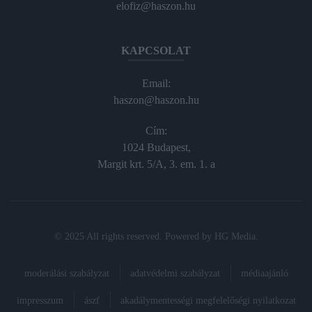
elofiz@haszon.hu
KAPCSOLAT
Email:
haszon@haszon.hu
Cím:
1024 Budapest,
Margit krt. 5/A, 3. em. 1. a
© 2025 All rights reserved. Powered by
HG Media
.
moderálási szabályzat
adatvédelmi szabályzat
médiaajánló
impresszum
ászf
akadálymentességi megfelelőségi nyilatkozat