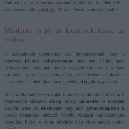
Antioxidánsai a szervezetet a szabad gyökök elleni védekezésben
szintén segíthetik -
derül ki
a Magyar Mezőgazdaság cikkéből.
Mindenbe is jó, de kicsit sok benne az
oxálsav
A szakemberek ugyanakkor arra figyelmeztetnek, hogy a
rebarbar
a jelentős oxálsavtartalma
miatt nem ajánlott nagy
mennyiségben vagy napi rendszerességgel fogyasztani. A főzés
csökkenti az oxálsav mennyiségét, ezért érdemes hőkezelve
elkészíteni, és kalciumban gazdag ételekkel együtt fogyasztani.
Most, a rebarbaraszezon végén különösen praktikus tartósítani. A
rebarbarából készülhet
szirup,
amely
limonádék
és
koktélok
ízesítője lehet, de
lekvárként
vagy akár
gyümölcslapként
is
hosszú hónapokra eltehető. Utóbbi ráadásul hulladékmentes
megoldás, hiszen a szirup készítése után visszamaradó pépből
készül.