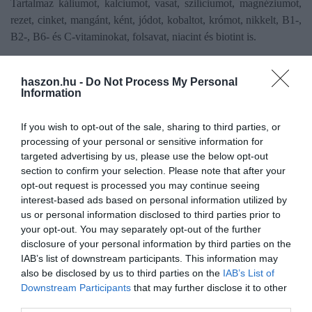
Tartalmaz káliumot, kalciumot, vasat, szilíciumot, magnéziumot,
rezet, cinket, mangánt, ként, jódot, kobaltot, krómot, nikkelt, B1-,
B2-, B6- és C-vitaminokat, folsavat, niacint és biotint is.
A fogyasztása
segíti a sebgyógyulást, az izomszövetek épülését,
haszon.hu -
Do Not Process My Personal
és támogatja a véráramlást.
Edzés közben javítja a test
Information
oxigénfelhasználását. Májtisztító hatással is bír, valamint erősíti a
bélrendszert. Segíti a zsírok lebontását, és hozzájárul a bőr
If you wish to opt-out of the sale, sharing to third parties, or
megújulásához is. Magas káliumtartalmának köszönhetően
processing of your personal or sensitive information for
csökkenti a vérnyomást.
targeted advertising by us, please use the below opt-out
section to confirm your selection. Please note that after your
opt-out request is processed you may continue seeing
interest-based ads based on personal information utilized by
us or personal information disclosed to third parties prior to
your opt-out. You may separately opt-out of the further
Olvasd el ezt is!
disclosure of your personal information by third parties on the
IAB’s list of downstream participants. This information may
5 gyümölcs a bélrendszer egészségéért
also be disclosed by us to third parties on the
IAB’s List of
Így váltják ki a kétkezi munkát a robotok a
Downstream Participants
that may further disclose it to other
gyümölcsösökben
third parties.