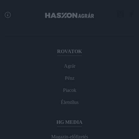
ROVATOK
Agrár
Pénz
Piacok
Életstílus
HG MEDIA
Magazin-előfizetés