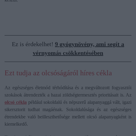
Ez is érdekelhet!
9 gyógynövény, ami segít a
vérnyomás csökkentésében
Ezt tudja az olcsóságáról híres cékla
Az egészséges életmód térhódítása és a megváltozott fogyasztói
szokások átrendezték a hazai zöldségtermesztés prioritásait is. Az
olcsó cékla
például sokoldalú és népszerű alapanyaggá vált, igazi
sikersztorit tudhat magáénak. Sokoldalúsága és az egészséges
étrendekbe való beilleszthetősége mellett olcsó alapanyagként is
kiemelkedő.