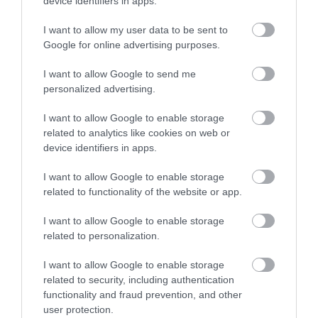
device identifiers in apps.
I want to allow my user data to be sent to
Google for online advertising purposes.
I want to allow Google to send me
personalized advertising.
I want to allow Google to enable storage
related to analytics like cookies on web or
device identifiers in apps.
I want to allow Google to enable storage
related to functionality of the website or app.
AGRÁR
I want to allow Google to enable storage
Ebben a megyében keresnek a legtöbbet a
related to personalization.
mezőgazdaságban dolgozók
I want to allow Google to enable storage
related to security, including authentication
Markáns visszaesést szenvedett el a hazai agrárium a beruházások
functionality and fraud prevention, and other
terén, a foglalkoztatottak száma is csökkent, a búzatermés viszont
user protection.
jó lett tavaly, és a bérek is növekedtek minden megyében.