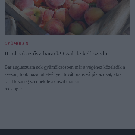
GYÜMÖLCS
Itt olcsó az őszibarack! Csak le kell szedni
Bár augusztusra sok gyümölcsösben már a végéhez közeledik a
szezon, több hazai ültetvényen továbbra is várják azokat, akik
saját kezűleg szednék le az őszibarackot.
rectangle