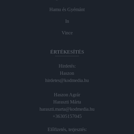
Hamu és Gyémánt
In
Vince
ÉRTÉKESÍTÉS
Hirdetés:
Haszon
hirdetes@kodmedia.hu
Haszon Agrár
Haraszti Márta
haraszti.marta@kodmedia.hu
+36305157045
Előfizetés, terjesztés: