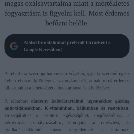
magas oxálsavtartalma miatt a mértékletes
fogyasztásra is figyelni kell. Most érdemes
befőzni belőle.
Állítsd be oldalunkat preferált forrásként a
Google Keresőben!
A rebarbara szezonja hamarosan véget ér, így aki szeretné egész
évben élvezni különleges, savanykás ízét, annak most érdemes
kihasználnia a lehetőséget a betakarításra és a befőzésre.
A rebarbara
alacsony kalóriatartalmú, ugyanakkor gazdag
antioxidánsokban, K-vitaminban, káliumban és rostokban.
Hozzájárulhat a csontok egészségének megőrzéséhez, a
vérnyomás szabályozásához, támogatja az emésztést, és
gyulladáscsökkentő hatású vegyületeket is tartalmaz.