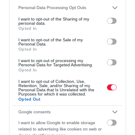
Hibák a kerti locsolásnál: így mentheted meg a
Please note that this website/app uses one or more Google
Personal Data Processing Opt Outs
növényeket a kánikulában
services and may gather and store information including but
not limited to your visit or usage behaviour. You may click to
I want to opt-out of the Sharing of my
personal data.
grant or deny consent to Google and its third-party tags to
Opted In
zöldség
növény
egészség
rebarbara
termesztés
use your data for below specified purposes in below Google
consent section.
I want to opt-out of the Sale of my
Personal Data.
Opted In
I want to opt-out of processing my
Personal Data for Targeted Advertising.
Opted In
I want to opt-out of Collection, Use,
Retention, Sale, and/or Sharing of my
Personal Data that Is Unrelated with the
Purposes for which it was collected.
Opted Out
Google consents
I want to allow Google to enable storage
related to advertising like cookies on web or