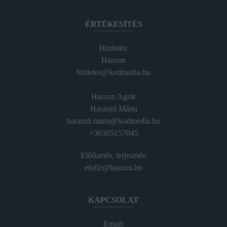
ÉRTÉKESÍTÉS
Hirdetés:
Haszon
hirdetes@kodmedia.hu
Haszon Agrár
Haraszti Márta
haraszti.marta@kodmedia.hu
+36305157045
Előfizetés, terjesztés:
elofiz@haszon.hu
KAPCSOLAT
Email: