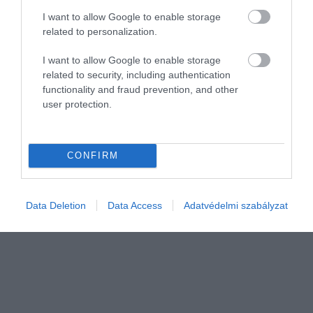
I want to allow Google to enable storage
related to personalization.
I want to allow Google to enable storage
related to security, including authentication
AGRÁR
functionality and fraud prevention, and other
Szuperélelmiszer, megfizethető és bolygóbarát:
user protection.
ezért egyél babot
A világ azon részein, ahol a legmagasabb a százévesek aránya,
CONFIRM
naponta fogyasztanak babféléket, amelyek óvják egészségünket és
a leginkább fenntartható élelmiszerek közé tartoznak.
Data Deletion
Data Access
Adatvédelmi szabályzat