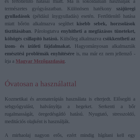
és fertőtlenítő hatásai miatt. Ma is sokoldalúan használják a
természetes gyógyászatban. Különösen hatékony
szájüregi
gyulladások
(például ínygyulladás) esetén. Fertőtlenítő hatása
miatt bőrön alkalmazva segíthet
kisebb sebek, horzsolások
tisztításában
. Párologtatva
enyhítheti a megfázásos tüneteket,
köhögés csillapító hatású.
Külsőleg alkalmazva
csökkentheti az
izom- és ízületi fájdalmakat.
Hagyományosan alkalmazták
emésztési problémák enyhítésére
is, ma már ez nem jellemző -
írja a
Magyar Mezőgazdaság
.
Óvatosan a használattal
Kozmetikai és aromaterápiás használata is elterjedt. Elősegíti a
sebgyógyulást, halványítja a hegeket. Serkenti a bőr
rugalmasságát, öregedésgátló hatású. Nyugtató, stresszoldó,
meditációs olajként is használják.
A mirhaolaj nagyon erős, ezért mindig hígítani kell egy