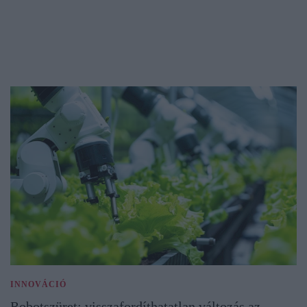
INNOVÁCIÓ
Robotszüret: visszafordíthatatlan változás az