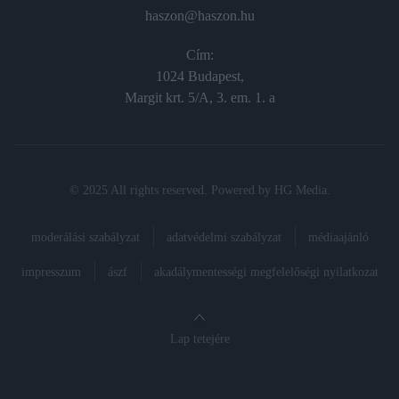
haszon@haszon.hu
Cím:
1024 Budapest,
Margit krt. 5/A, 3. em. 1. a
© 2025 All rights reserved. Powered by
HG Media
.
moderálási szabályzat
adatvédelmi szabályzat
médiaajánló
impresszum
ászf
akadálymentességi megfelelőségi nyilatkozat
Lap tetejére