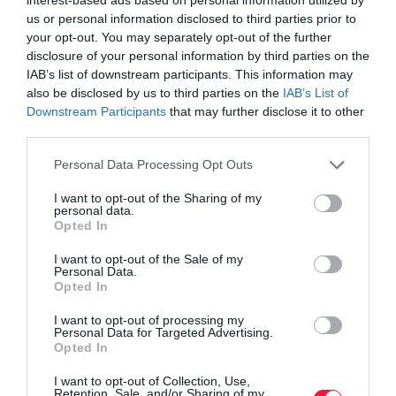
egészségünkért
us or personal information disclosed to third parties prior to
your opt-out. You may separately opt-out of the further
disclosure of your personal information by third parties on the
Olvasd el ezt is!
IAB’s list of downstream participants. This information may
also be disclosed by us to third parties on the
IAB’s List of
Tojástól az áfonyáig: élelmiszerek az egészségesebb
Downstream Participants
that may further disclose it to other
életért
third parties.
Ezt teszi a füge az egészségünkért
Please note that this website/app uses one or more Google
Ültetés, betakarítás, metszés: kerti teendők
Personal Data Processing Opt Outs
services and may gather and store information including but
szeptemberben
not limited to your visit or usage behaviour. You may click to
I want to opt-out of the Sharing of my
personal data.
grant or deny consent to Google and its third-party tags to
Opted In
use your data for below specified purposes in below Google
consent section.
I want to opt-out of the Sale of my
Personal Data.
Opted In
agrár
egészség
betegség
mirha
mirhaolaj
I want to opt-out of processing my
gyógyítás
Personal Data for Targeted Advertising.
Opted In
I want to opt-out of Collection, Use,
Retention, Sale, and/or Sharing of my