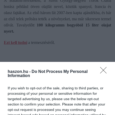
A Balaton-felvidéken, a Szent György-hegyen Török Csaba
borász például ötven olajfát nevel, köztük spanyol, francia és
olasz fajtákat. Az első három fát 2007-ben kapta ajándékba, és bár
az első telek próbára tették a növényeket, ma már sikeresen termel
olívát. Tavalyelőtt
100 kilogramm bogyóból 15 liter olajat
nyert.
Ezt kell tudni
a termesztéséről.
haszon.hu -
Do Not Process My Personal
Ez is érdekelhet!
Information
If you wish to opt-out of the sale, sharing to third parties, or
processing of your personal or sensitive information for
targeted advertising by us, please use the below opt-out
section to confirm your selection. Please note that after your
opt-out request is processed you may continue seeing
Ez is érdekelhet!
Ezt teszi a körte az
interest-based ads based on personal information utilized by