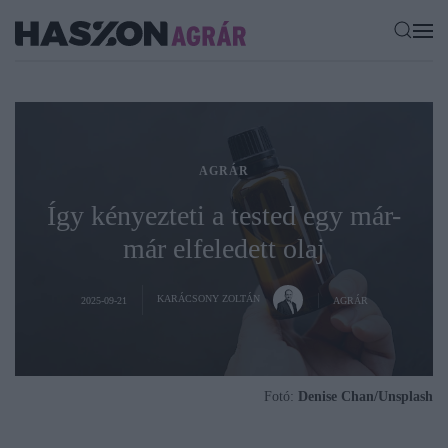
AGRÁR
Így kényezteti a tested egy már-
már elfeledett olaj
KARÁCSONY ZOLTÁN
2025-09-21
AGRÁR
Fotó:
Denise Chan/Unsplash