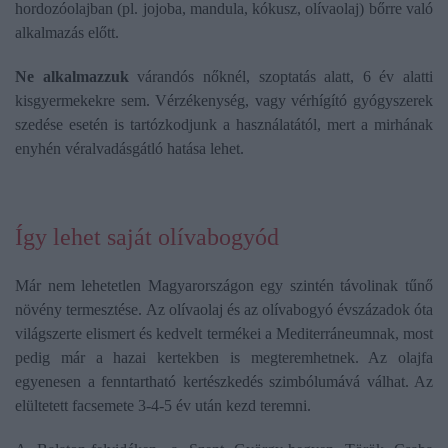
hordozóolajban (pl. jojoba, mandula, kókusz, olívaolaj) bőrre való
alkalmazás előtt.
Ne alkalmazzuk
várandós nőknél, szoptatás alatt, 6 év alatti
kisgyermekekre sem. Vérzékenység, vagy vérhígító gyógyszerek
szedése esetén is tartózkodjunk a használatától, mert a mirhának
enyhén véralvadásgátló hatása lehet.
Így lehet saját olívabogyód
Már nem lehetetlen Magyarországon egy szintén távolinak tűnő
növény termesztése. Az olívaolaj és az olívabogyó évszázadok óta
világszerte elismert és kedvelt termékei a Mediterráneumnak, most
pedig már a hazai kertekben is megteremhetnek. Az olajfa
egyenesen a fenntartható kertészkedés szimbólumává válhat. Az
elültetett facsemete 3-4-5 év után kezd teremni.