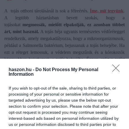
A tojás otthoni tárolásánál is sok a félreértés.
Íme, mit tegyünk
.
A legtöbb háztartásban bevett szokás, hogy a
tojásokat
megmossák, mielőtt elpakolják, ez azonban többet
árt, mint használ.
A tojás héja ugyanis természetes védőréteggel
rendelkezik, amely megakadályozza, hogy a mikroorganizmusok,
például a Salmonella baktérium, bejussanak a tojás belsejébe. Ha
ezt a réteget lemossuk, a védelem megszűnik és a kórokozók
könnyebben bejuthatnak a tojás belsejébe. Éppen ezért a tojást
csak közvetlenül felhasználás előtt ajánlott megmosni. A
haszon.hu -
Do Not Process My Personal
szennyezett tojást a lehető leghamarabb használjuk fel.
Information
A tojásokat
száraz, hűvös helyen, 2–18°C között, 70–80%
If you wish to opt-out of the sale, sharing to third parties, or
páratartalom mellett ajánlott tárolni.
Amennyiben a boltban
processing of your personal or sensitive information for
hűtőszekrényből vettük ki a tojást,
otthon is tegyük hűtőbe,
és ne
targeted advertising by us, please use the below opt-out
section to confirm your selection. Please note that after your
szakítsuk meg a hűtőláncot. Fontos szabály, hogy ha egyszer a
opt-out request is processed you may continue seeing
tojás a hűtőbe kerül,
felhasználásig már ne vegyük ki
interest-based ads based on personal information utilized by
onnan.
Tárolás során ügyeljünk arra is, hogy a tojás ne
us or personal information disclosed to third parties prior to
érintkezzen más élelmiszerekkel, hiszen a héján természetes