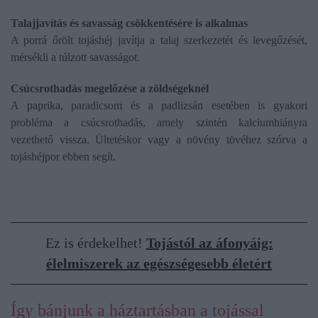
Talajjavítás és savasság csökkentésére is alkalmas
A porrá őrölt tojáshéj javítja a talaj szerkezetét és levegőzését,
mérsékli a túlzott savasságot.
Csúcsrothadás megelőzése a zöldségeknél
A paprika, paradicsom és a padlizsán esetében is gyakori
probléma a csúcsrothadás, amely szintén kalciumhiányra
vezethető vissza. Ültetéskor vagy a növény tövéhez szórva a
tojáshéjpor ebben segít.
Ez is érdekelhet!
Tojástól az áfonyáig:
élelmiszerek az egészségesebb életért
Így bánjunk a háztartásban a tojással