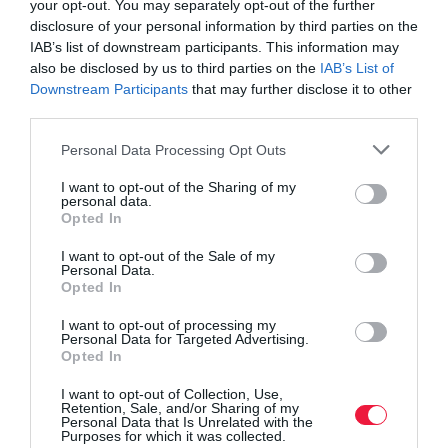
your opt-out. You may separately opt-out of the further
módon is lehetnek baktériumok.
disclosure of your personal information by third parties on the
IAB’s list of downstream participants. This information may
also be disclosed by us to third parties on the
IAB’s List of
Downstream Participants
that may further disclose it to other
third parties.
Olvasd el ezt is!
Please note that this website/app uses one or more Google
Personal Data Processing Opt Outs
A tudomány mai állása alapján érdemes tojást
services and may gather and store information including but
fogyasztani!
not limited to your visit or usage behaviour. You may click to
I want to opt-out of the Sharing of my
personal data.
grant or deny consent to Google and its third-party tags to
7 jel, hogy kevés fehérjét fogyasztasz
Opted In
use your data for below specified purposes in below Google
Ezért érdemes fehérjével kezdeni a napot
consent section.
I want to opt-out of the Sale of my
Personal Data.
Opted In
agrár
tojás
kert
kiskert
fehérje
I want to opt-out of processing my
Personal Data for Targeted Advertising.
Opted In
I want to opt-out of Collection, Use,
Retention, Sale, and/or Sharing of my
Personal Data that Is Unrelated with the
Purposes for which it was collected.