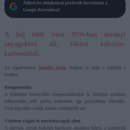
Állítsd be oldalunkat preferált forrásként a
Google Keresőben!
A héj több mint 95%-ban ásványi
anyagokból áll, főként kalcium-
karbonátból.
Az Agrárszektor
foglalta össze,
hogyan is segít a tojáshéj a
kertben.
Komposztálás
A tojáshéjat könnyedén komposztálhatjuk is, érdemes azonban
felhasználás előtt apróra összetörni, így gyorsabban lebomlik.
Nem lúgosítja a talajt, hanem semlegesíti azt.
Védelem csigák és meztelencsigák ellen
A durvára zúzott tojáshéj hatékony akadályt képez a puhatestű