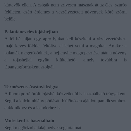
kártevők ellen. A csigák nem szívesen másznak át az éles, szúrós
felületen, ezért érdemes a veszélyeztetett növények köré szórni
belőle.
Palántanevelés tojáshéjban
A fél héj alján egy apró lyukat kell készíteni a vízelvezetéshez,
majd kevés földdel feltöltve el lehet vetni a magokat. Amikor a
palánták megerősödnek, a héj enyhe megrepesztése után a növény
a tojáshéjjal együtt kiültethető, amely továbbra is
tápanyagforrásként szolgál.
Természetes ásványi trágya
A finom porrá őrölt tojáshéj közvetlenül is használható trágyaként.
Segíti a kalciumhiány pótlását. Különösen ajánlott paradicsomhoz,
cukkinikhez és a leanderhez is.
Mulcsként is használható
Segít megőrizni a talaj nedvességtartalmát.