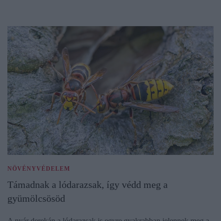
NÖVÉNYVÉDELEM
Támadnak a lódarazsak, így védd meg a
gyümölcsösöd
A nyár derekán a lódarazsak is egyre gyakrabban jelennek meg a