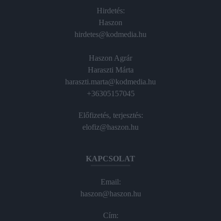
Hirdetés:
Haszon
hirdetes@kodmedia.hu
Haszon Agrár
Haraszti Márta
haraszti.marta@kodmedia.hu
+36305157045
Előfizetés, terjesztés:
elofiz@haszon.hu
KAPCSOLAT
Email:
haszon@haszon.hu
Cím: