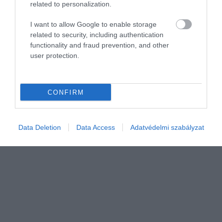
related to personalization.
NÖVÉNYTERMESZTÉS
I want to allow Google to enable storage
related to security, including authentication
Legfeljebb néhány helyen enyhül az aszály
functionality and fraud prevention, and other
user protection.
Hiába fordultak elő az elmúlt napokban is záporok összességében
többfelé az országban, az ezekből hullott csapadék a legtöbb
helyen olyan kevés volt, ami legfeljebb a talaj
CONFIRM
nedvességvesztését…
Data Deletion
Data Access
Adatvédelmi szabályzat