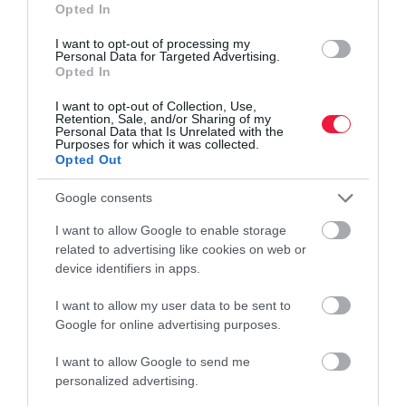
Kis kedvenc, nagy kiadás: elszálltak az állattartás
Opted In
költségei
I want to opt-out of processing my
Personal Data for Targeted Advertising.
A tápot nem számítva 60 ezer forintnál is többe kerülhet egy kutya
Opted In
havi ellátása jó minőségű termékekkel, de az orvosi vizsgálatok,
I want to opt-out of Collection, Use,
oltások ára is több tízezer forintra rúg. Igazi luxus lett a…
Retention, Sale, and/or Sharing of my
Personal Data that Is Unrelated with the
Purposes for which it was collected.
Opted Out
Google consents
I want to allow Google to enable storage
related to advertising like cookies on web or
device identifiers in apps.
I want to allow my user data to be sent to
Google for online advertising purposes.
I want to allow Google to send me
personalized advertising.