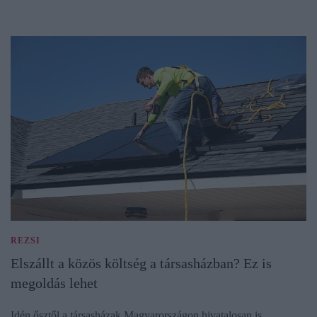
REZSI
Elszállt a közös költség a társasházban? Ez is
megoldás lehet
Idén ősztől a társasházak Magyarországon hivatalosan is