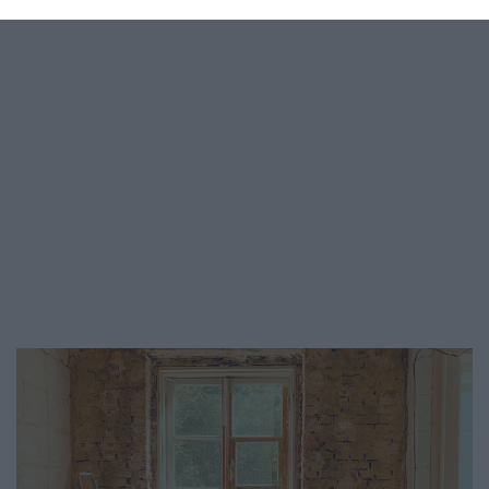
évnél idősebb…