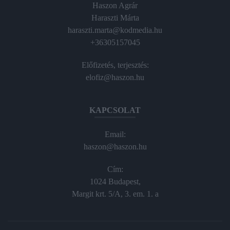
Haszon Agrár
Haraszti Márta
haraszti.marta@kodmedia.hu
+36305157045
Előfizetés, terjesztés:
elofiz@haszon.hu
KAPCSOLAT
Email:
haszon@haszon.hu
Cím:
1024 Budapest,
Margit krt. 5/A, 3. em. 1. a