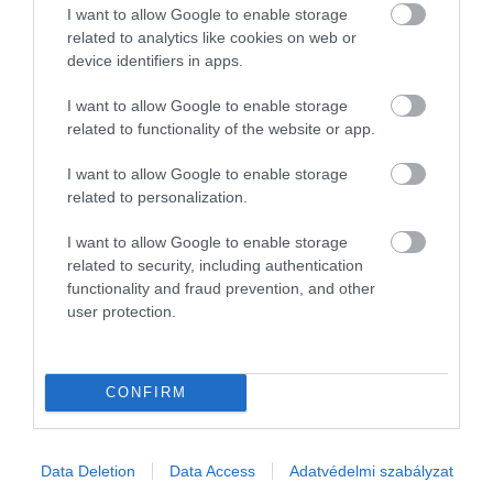
I want to allow Google to enable storage
related to analytics like cookies on web or
device identifiers in apps.
I want to allow Google to enable storage
related to functionality of the website or app.
I want to allow Google to enable storage
related to personalization.
I want to allow Google to enable storage
related to security, including authentication
functionality and fraud prevention, and other
AUTÓ
user protection.
Nem a hűség miatt tartunk ki az öregedő autók
mellett
CONFIRM
A MOL-csoport hat közép-kelet-európai országra kiterjedő friss
kutatása szerint a járműpark átlagos életkora elérte vagy
Data Deletion
Data Access
Adatvédelmi szabályzat
meghaladta a 12 évet, és a válaszadók mintegy fele (48%) 10