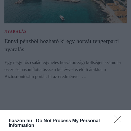
NYARALÁS
Ennyi pénzből hozható ki egy horvát tengerparti
nyaralás
Egy négy fős család egyhetes horvátországi költségeit számolta
össze és hasonlította össze a két évvel ezelőtti árakkal a
Biztosdöntés.hu portál. Itt az eredménye. …
haszon.hu -
Do Not Process My Personal
Information