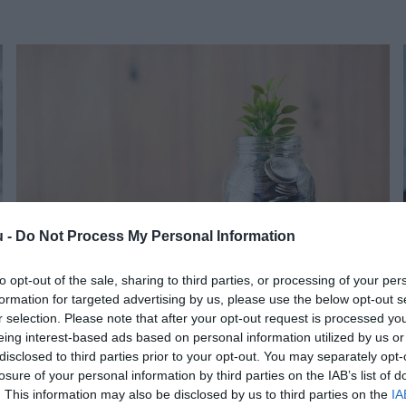
u -
Do Not Process My Personal Information
to opt-out of the sale, sharing to third parties, or processing of your per
formation for targeted advertising by us, please use the below opt-out s
ADÓ
r selection. Please note that after your opt-out request is processed y
Mikor érdemes TBSZ-en tartani a pénzünket és
eing interest-based ads based on personal information utilized by us or
mikor nem?
disclosed to third parties prior to your opt-out. You may separately opt-
losure of your personal information by third parties on the IAB’s list of
. This information may also be disclosed by us to third parties on the
IA
A tartós befektetési számlákon (tbsz) tartott pénzekre a korábbi