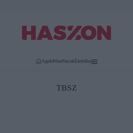
Agrár
Pénz
Piacok
Életstílus
TBSZ