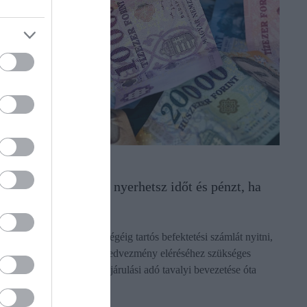
ADÓ
TBSZ-t nyitnál? Így nyerhetsz időt és pénzt, ha
most lépsz
Érdemes még december végéig tartós befektetési számlát nyitni,
így rövidebb lesz az adókedvezmény eléréséhez szükséges
időszak. A szociális hozzájárulási adó tavalyi bevezetése óta
ráadásul még…