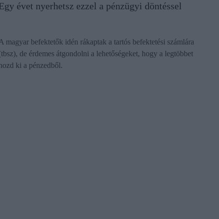
Egy évet nyerhetsz ezzel a pénzügyi döntéssel
A magyar befektetők idén rákaptak a tartós befektetési számlára
(tbsz), de érdemes átgondolni a lehetőségeket, hogy a legtöbbet
hozd ki a pénzedből.