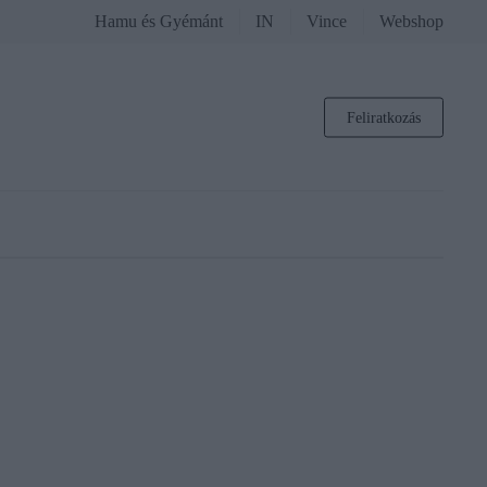
Hamu és Gyémánt
IN
Vince
Webshop
Feliratkozás