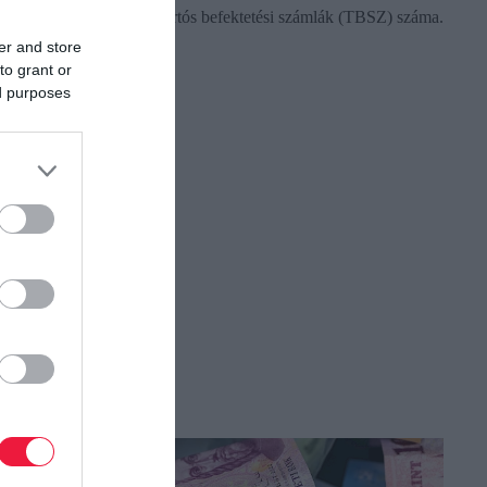
szolgáltatóknál vezetett tartós befektetési számlák (TBSZ) száma.
Miért is éri meg?
er and store
to grant or
ed purposes