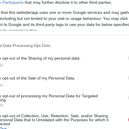
Participants
that may further disclose it to other third parties.
adómentességi szabályok idén némileg szigorodtak. Különösen
azok járnak rosszabbul, akik idő előtt nyúlnak a TBSZ-en
 that this website/app uses one or more Google services and may gath
kamatozó…
including but not limited to your visit or usage behaviour. You may click 
 to Google and its third-party tags to use your data for below specifi
ogle consent section.
l Data Processing Opt Outs
o opt-out of the Sharing of my personal data.
In
o opt-out of the Sale of my Personal Data.
In
to opt-out of processing my Personal Data for Targeted
ing.
In
o opt-out of Collection, Use, Retention, Sale, and/or Sharing
ersonal Data that Is Unrelated with the Purposes for which it
lected.
Out