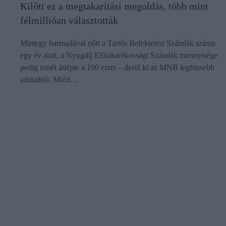
Kilőtt ez a megtakarítási megoldás, több mint
félmillióan választották
Mintegy harmadával nőtt a Tartós Befektetési Számlák száma
egy év alatt, a Nyugdíj Előtakarékossági Számlák mennyisége
pedig ismét átlépte a 100 ezret – derül ki az MNB legfrissebb
adataiból. Miért…