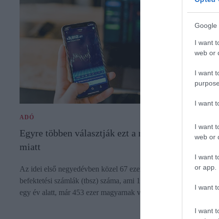
Google 
I want t
web or d
I want t
purpose
I want 
ADÓ
I want t
Egyre többen választják ezt a megoldást az adózá
web or d
miatt
I want t
or app.
Az idei első negyedévben közel 67 ezerrel nőtt a tartós
befektetési számlák (tbsz) száma, ami 17%-os növekedést jelent
I want t
egy év alatt, már 453 ezer magyarnak van tbsz-e. Mire jó a tbsz?
I want t