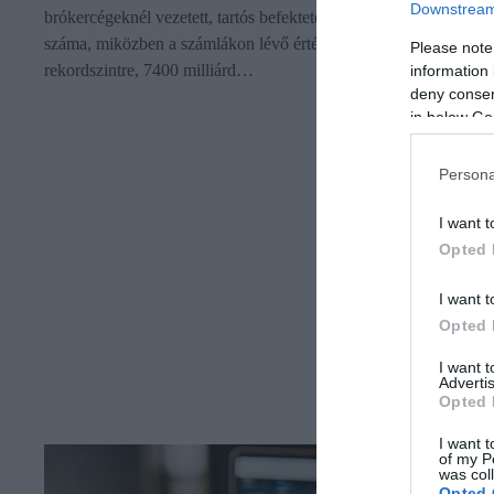
Downstream 
brókercégeknél vezetett, tartós befektetési számlák (TBSZ)
száma, miközben a számlákon lévő értékpapírok értéke is
Please note
rekordszintre, 7400 milliárd…
information 
deny consent
in below Go
Persona
I want t
Opted 
I want t
Opted 
I want 
Advertis
Opted 
I want t
of my P
was col
Opted 