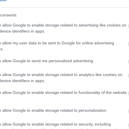
consents
o allow Google to enable storage related to advertising like cookies on
evice identifiers in apps.
o allow my user data to be sent to Google for online advertising
s.
to allow Google to send me personalized advertising.
BANK
o allow Google to enable storage related to analytics like cookies on
s
Hogyan válasszunk megfelelő „parkolóhelyet” a
evice identifiers in apps.
pénzünknek?
o allow Google to enable storage related to functionality of the website
Ha valaki tőzsdézne, esetleg befektetési jegyet vásárolna, annak
értékpapírszámlát kell nyitnia. De mire figyeljünk a megfelelő
o allow Google to enable storage related to personalization.
számla kiválasztásakor?
o allow Google to enable storage related to security, including