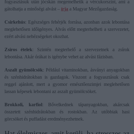
fogyasztásuk után jócskán megemelhetik a vércukorszint, ami a
gátolhatja a minőségi alvást –
írja
a Magyar Mezőgazdaság.
Csirkehús
: Egészséges fehérjék forrása, azonban azok lebontása
meglehetősen időigényes. Alvás előtt megterhelheti a szervezetet,
ezért alvási nehézségeket okozhat.
Zsíros ételek
: Szintén megterhelő a szervezetnek a zsírok
lebontása. Akár órákat is igénybe vehet az alvási fázisban.
Aszalt gyümölcsök
: Például vitaminokban, ásványi anyagokban
és szénhidrátokban is gazdagok. Viszont a fogyasztásuk csak
reggel ajánlott, mert a gyomor emésztőenzimjei meglehetősen
lassan képesek lebontani az aszalt gyümölcsöket.
Brokkoli, karfiol
: Bővelkednek tápanyagokban, akárcsak
összetett szénhidrátokban és rostokban. Az utóbbiak hasi
görcsöket és puffadást eredményezhetnek.
Hat élelmiszer, amit kerülj, ha stresszes az