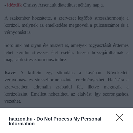
-
idéztük
Chrissy Arsenault diatetikust néhány napja.
A szakember hozzátette, a szervezet legfőbb stresszhormonja a
kortizol, melynek az emelkedése megnöveli a pulzusszámot és a
vérnyomást is.
Sorolunk hat olyan élelmiszert is, amelyek fogyasztását érdemes
lehet kerülni stresszes élet esetén, hiszen hozzájárulhatnak a
magasabb stresszhormonszinthez.
Kávé
: A koffein egy stimuláns a kávéban. Növekedett
vérnyomás- és stresszhormonszintet eredményezhet. Hatására a
szervezetben adrenalin szabadul fel, illetve megugrik a
kortizolszint. Emellett nehezítheti az elalvást, így szorongáshoz
vezethet.
Sós ropogtatnivalók
: Az olyan magas nátriumtartalmú
haszon.hu -
Do Not Process My Personal
élelmiszerek, mint például a feldolgozott élelmiszerek vagy a sós
Information
nassolnivalók, megemelhetik a vérnyomásszintet, így okoznak