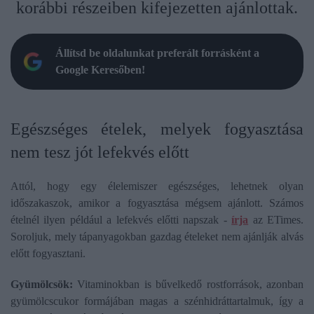
korábbi részeiben kifejezetten ajánlottak.
Állítsd be oldalunkat preferált forrásként a
Google Keresőben!
Egészséges ételek, melyek fogyasztása
nem tesz jót lefekvés előtt
Attól, hogy egy élelemiszer egészséges, lehetnek olyan
időszakaszok, amikor a fogyasztása mégsem ajánlott. Számos
ételnél ilyen például a lefekvés előtti napszak -
írja
az ETimes.
Soroljuk, mely tápanyagokban gazdag ételeket nem ajánlják alvás
előtt fogyasztani.
Gyümölcsök
:
Vitaminokban is bűvelkedő rostforrások, azonban
gyümölcscukor formájában magas a szénhidráttartalmuk, így a