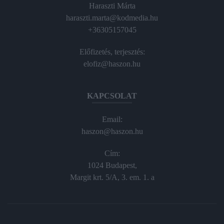
Haraszti Márta
haraszti.marta@kodmedia.hu
+36305157045
Előfizetés, terjesztés:
elofiz@haszon.hu
KAPCSOLAT
Email:
haszon@haszon.hu
Cím:
1024 Budapest,
Margit krt. 5/A, 3. em. 1. a