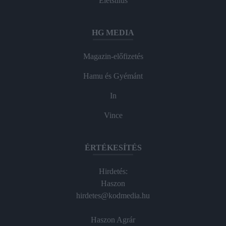
Életstílus
HG MEDIA
Magazin-előfizetés
Hamu és Gyémánt
In
Vince
ÉRTÉKESÍTÉS
Hirdetés:
Haszon
hirdetes@kodmedia.hu
Haszon Agrár