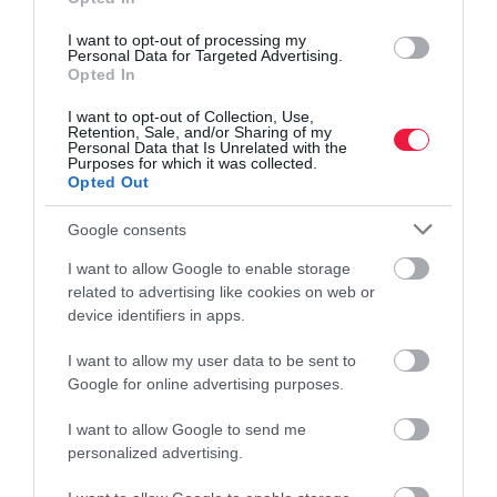
Alkohol
: Nagyobb mennyiségű alkohol fogyasztása felboríthatja
I want to opt-out of processing my
az alvási ciklust. Továbbá dehidratálhat, így a kortizolszint
Personal Data for Targeted Advertising.
Opted In
megugrásával járhat.
I want to opt-out of Collection, Use,
Retention, Sale, and/or Sharing of my
Personal Data that Is Unrelated with the
alvás
evés
élelmiszer
egészség
vitamin
Purposes for which it was collected.
Opted Out
tápanyag
étel
Google consents
I want to allow Google to enable storage
related to advertising like cookies on web or
device identifiers in apps.
I want to allow my user data to be sent to
Google for online advertising purposes.
I want to allow Google to send me
personalized advertising.