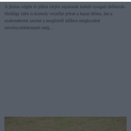
A június végén és július elején rajzásnak induló nyugati dióburok-
fúrólégy idén is komoly veszélyt jelent a hazai diótra, ám a
szakemberek szerint a megfelelő időben megkezdett
növényvédelemmel még…