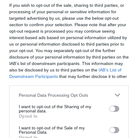
stresszt a szervezetben.
If you wish to opt-out of the sale, sharing to third parties, or
processing of your personal or sensitive information for
Vörös húsok
: A vörös húsok fogyasztása növeli a kettes típusú
targeted advertising by us, please use the below opt-out
diabétesz kialakulásának és néhány rákos megbetegedésnek a
section to confirm your selection. Please note that after your
kockázatát. A nagy mennyiségben bevitt vörös hús túl sok telített
opt-out request is processed you may continue seeing
interest-based ads based on personal information utilized by
zsírsavat tartalmazhat, ami gyulladást és megnövekedett
us or personal information disclosed to third parties prior to
stresszhormonszintet eredményezhet.
your opt-out. You may separately opt-out of the further
disclosure of your personal information by third parties on the
Édességek
: A magas cukortartalmuk miatt nagyon megugorhat a
IAB’s list of downstream participants. This information may
vércukorszint, aminek hatására a stresszhormonszint is jócskán
also be disclosed by us to third parties on the
IAB’s List of
emelkedhet. Azonban amilyen gyorsan megemelkedik,
Downstream Participants
that may further disclose it to other
ugyanolyan gyorsan le is zuhanhat. Ezek a fluktuációk a
third parties.
hangulatunk mellett az energiaszintre is hatással vannak.
Please note that this website/app uses one or more Google
Personal Data Processing Opt Outs
Megnövelhetik a kortizolszintet, ami szorongást eredményezhet.
services and may gather and store information including but
not limited to your visit or usage behaviour. You may click to
I want to opt-out of the Sharing of my
Rántott ételek
: Jellemzően nagy mennyiségben tartalmaznak
personal data.
grant or deny consent to Google and its third-party tags to
Opted In
telített és transzzsírokkal, amelyek fokozott kortizoltermelést
use your data for below specified purposes in below Google
kiváltva gyulladást és oxidatív stresszt idézhetnek elő a
consent section.
I want to opt-out of the Sale of my
szervezetben.
Personal Data.
Opted In