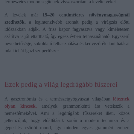
természetes módon segítenek visszaszorítani a levéltetveket.
A levelek már
15–20 centiméteres növénymagasságnál
szedhetők,
a legintenzívebb aromát pedig a virágzás előtti
időszakban adják. A friss kapor fagyasztva vagy kíméletesen
szárítva is jól eltartható, így egész évben felhasználható. Egyszerű
nevelhetősége, sokoldalú felhasználása és kedvező élettani hatásai
miatt tehát igazi szuperfűszer.
Ezek pedig a világ legdrágább fűszerei
A gasztronómia és a természetgyógyászat világában
léteznek
olyan kincsek,
amelyek grammonkénti ára vetekszik a
nemesfémekével. Ami a legdrágább fűszereket illeti, közös
jellemzőjük, hogy előállításuk során a modern technika és a
gépesítés csődöt mond, így minden egyes grammért emberi