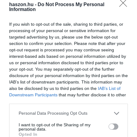
koncentrálja.
haszon.hu -
Do Not Process My Personal
Information
A sorban a
vanília
következik, amely egy trópusi orchidea
termése. Mivel Madagaszkáron minden egyes virágot emberi
If you wish to opt-out of the sale, sharing to third parties, or
kézzel kell megtermékenyíteni, ára kilónként több százezer forint.
processing of your personal or sensitive information for
Hasonlóan értékes a kardamom is. Betakarítása kizárólag kézzel
targeted advertising by us, please use the below opt-out
section to confirm your selection. Please note that after your
történhet, mivel a termések nem egyszerre érnek be, és csak a
opt-out request is processed you may continue seeing
pontosan érett állapotban leszedett kapszulák őrzik meg
interest-based ads based on personal information utilized by
jellegzetes, citrusos aromájukat.
us or personal information disclosed to third parties prior to
your opt-out. You may separately opt-out of the further
Ezek a fűszerek nem véletlenül kerülnek vagyonokba: minden
disclosure of your personal information by third parties on the
csipetnyi aromában több száz munkaóra és a természet iránti
IAB’s list of downstream participants. This information may
alázat rejlik, amit semmilyen mesterséges pótlék nem adhat vissza.
also be disclosed by us to third parties on the
IAB’s List of
Downstream Participants
that may further disclose it to other
third parties.
Please note that this website/app uses one or more Google
Personal Data Processing Opt Outs
Ez is érdekelhet!
Fűszer és gyógyszer is az év
services and may gather and store information including but
not limited to your visit or usage behaviour. You may click to
I want to opt-out of the Sharing of my
gyógynövénye
personal data.
grant or deny consent to Google and its third-party tags to
Opted In