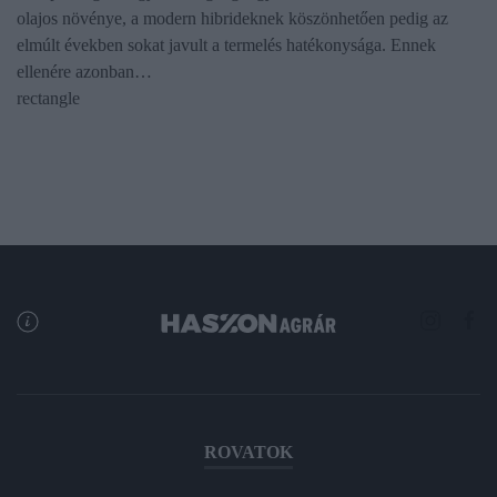
olajos növénye, a modern hibrideknek köszönhetően pedig az
elmúlt években sokat javult a termelés hatékonysága. Ennek
ellenére azonban…
rectangle
ROVATOK