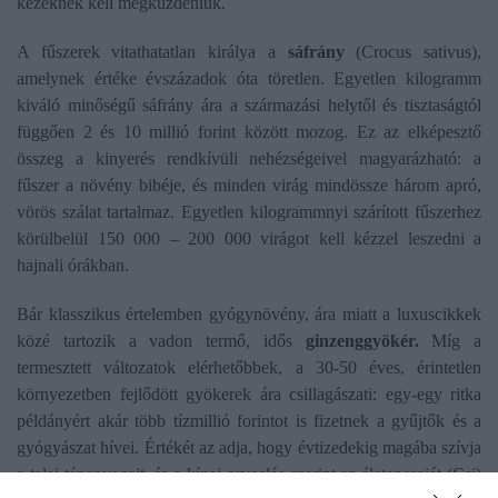
kezeknek kell megküzdeniük.
A fűszerek vitathatatlan királya a
sáfrány
(Crocus sativus),
amelynek értéke évszázadok óta töretlen. Egyetlen kilogramm
kiváló minőségű sáfrány ára a származási helytől és tisztaságtól
függően 2 és 10 millió forint között mozog. Ez az elképesztő
összeg a kinyerés rendkívüli nehézségeivel magyarázható: a
fűszer a növény bibéje, és minden virág mindössze három apró,
vörös szálat tartalmaz. Egyetlen kilogrammnyi szárított fűszerhez
körülbelül 150 000 – 200 000 virágot kell kézzel leszedni a
hajnali órákban.
Bár klasszikus értelemben gyógynövény, ára miatt a luxuscikkek
közé tartozik a vadon termő, idős
ginzenggyökér.
Míg a
termesztett változatok elérhetőbbek, a 30-50 éves, érintetlen
környezetben fejlődött gyökerek ára csillagászati: egy-egy ritka
példányért akár több tízmillió forintot is fizetnek a gyűjtők és a
gyógyászat hívei. Értékét az adja, hogy évtizedekig magába szívja
a talaj tápanyagait, és a kínai orvoslás szerint az életenergiát (Csi)