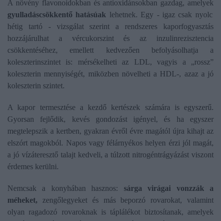
A növény flavonoidokban és antioxidánsokban gazdag, amelyek
gyulladáscsökkentő hatásúak
lehetnek. Egy - igaz csak nyolc
hétig tartó - vizsgálat szerint a rendszeres kaporfogyasztás
hozzájárulhat a vércukorszint és az inzulinrezisztencia
csökkentéséhez, emellett kedvezően befolyásolhatja a
koleszterinszintet is: mérsékelheti az LDL, vagyis a „rossz”
koleszterin mennyiségét, miközben növelheti a HDL-, azaz a jó
koleszterin szintet.
A kapor termesztése a kezdő kertészek számára is egyszerű.
Gyorsan fejlődik, kevés gondozást igényel, és ha egyszer
megtelepszik a kertben, gyakran évről évre magától újra kihajt az
elszórt magokból. Napos vagy félárnyékos helyen érzi jól magát,
a jó vízáteresztő talajt kedveli, a túlzott nitrogéntrágyázást viszont
érdemes kerülni.
Nemcsak a konyhában hasznos:
sárga virágai vonzzák a
méheket,
zengőlegyeket és más beporzó rovarokat, valamint
olyan ragadozó rovaroknak is táplálékot biztosítanak, amelyek