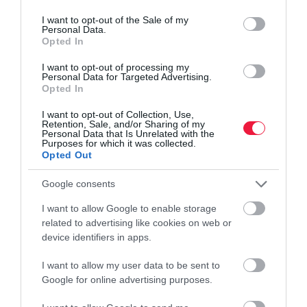
use your data for below specified purposes in below Google
consent section.
I want to opt-out of the Sale of my
Personal Data.
Opted In
Olvasd el ezt is!
I want to opt-out of processing my
Personal Data for Targeted Advertising.
Opted In
Így csillapíthatod a fogfájást gyógynövényekkel
Ezek a leghatásosabb immunerősítő gyógynövények
I want to opt-out of Collection, Use,
télen
Retention, Sale, and/or Sharing of my
Personal Data that Is Unrelated with the
Busás hasznot hozhat a termelőknek ez a
Purposes for which it was collected.
Opted Out
gyógynövény
Google consents
agrár
kert
kiskert
növénytermesztés
kapor
I want to allow Google to enable storage
related to advertising like cookies on web or
device identifiers in apps.
I want to allow my user data to be sent to
Google for online advertising purposes.