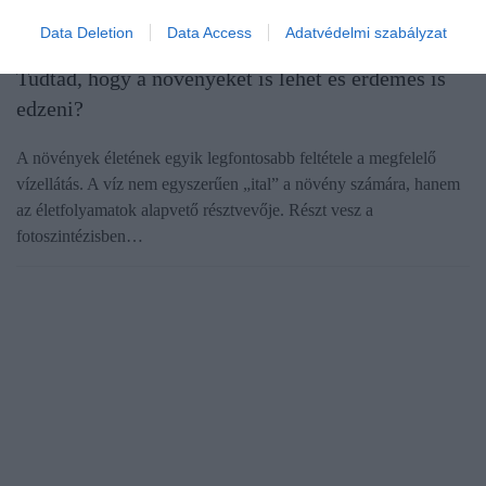
Data Deletion
Data Access
Adatvédelmi szabályzat
NÖVÉNYTERMESZTÉS
Tudtad, hogy a növényeket is lehet és érdemes is
edzeni?
A növények életének egyik legfontosabb feltétele a megfelelő
vízellátás. A víz nem egyszerűen „ital” a növény számára, hanem
az életfolyamatok alapvető résztvevője. Részt vesz a
fotoszintézisben…