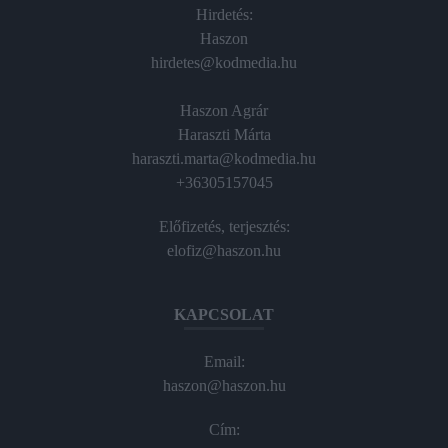
Hirdetés:
Haszon
hirdetes@kodmedia.hu
Haszon Agrár
Haraszti Márta
haraszti.marta@kodmedia.hu
+36305157045
Előfizetés, terjesztés:
elofiz@haszon.hu
KAPCSOLAT
Email:
haszon@haszon.hu
Cím: