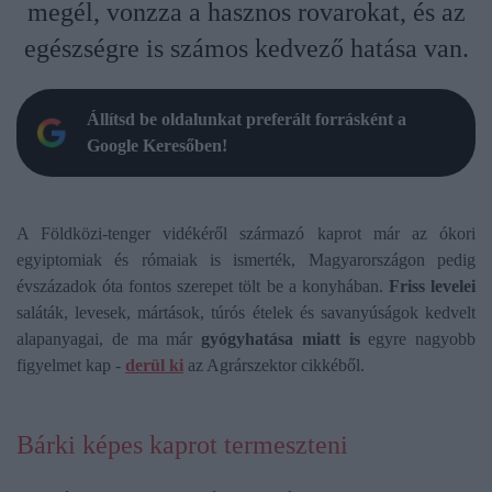
megél, vonzza a hasznos rovarokat, és az
egészségre is számos kedvező hatása van.
Állítsd be oldalunkat preferált forrásként a
Google Keresőben!
A Földközi-tenger vidékéről származó kaprot már az ókori
egyiptomiak és rómaiak is ismerték, Magyarországon pedig
évszázadok óta fontos szerepet tölt be a konyhában.
Friss levelei
saláták, levesek, mártások, túrós ételek és savanyúságok kedvelt
alapanyagai, de ma már
gyógyhatása miatt is
egyre nagyobb
figyelmet kap -
derül ki
az Agrárszektor cikkéből.
Bárki képes kaprot termeszteni