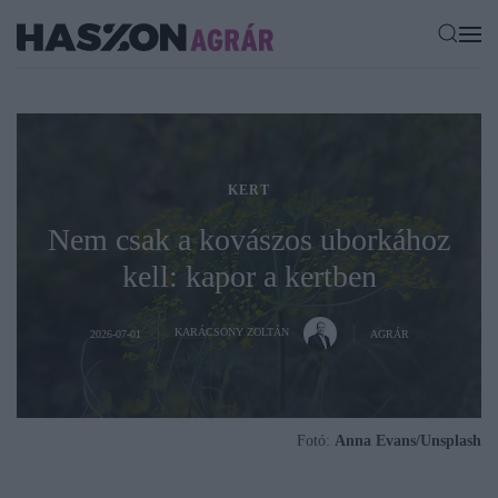
KERT
Nem csak a kovászos uborkához
kell: kapor a kertben
KARÁCSONY ZOLTÁN
2026-07-01
AGRÁR
Fotó:
Anna Evans/Unsplash