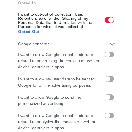
Opted In
I want to opt-out of Collection, Use,
Retention, Sale, and/or Sharing of my
Personal Data that Is Unrelated with the
Purposes for which it was collected.
Opted Out
Google consents
I want to allow Google to enable storage
related to advertising like cookies on web or
device identifiers in apps.
KÖZLEKEDÉS
I want to allow my user data to be sent to
Veszély! Ha autózol, itt mindig nagyon kell
Google for online advertising purposes.
vigyáznod!
I want to allow Google to send me
personalized advertising.
Gondoltad volna, hogy egy ajkai kereszteződés vezeti
Magyarország legveszélyesebb közlekedési pontjainak friss
I want to allow Google to enable storage
listáját? És azt, hogy Budapest egyetlen helyszíne sincs ott az első
related to analytics like cookies on web or
húszban?
device identifiers in apps.