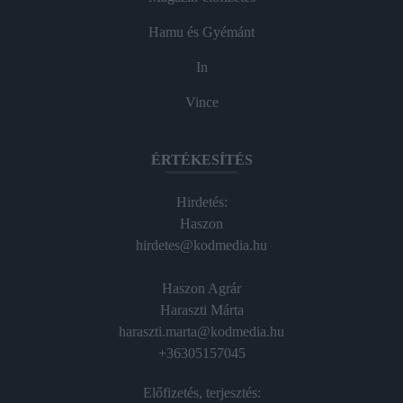
Hamu és Gyémánt
In
Vince
ÉRTÉKESÍTÉS
Hirdetés:
Haszon
hirdetes@kodmedia.hu
Haszon Agrár
Haraszti Márta
haraszti.marta@kodmedia.hu
+36305157045
Előfizetés, terjesztés: