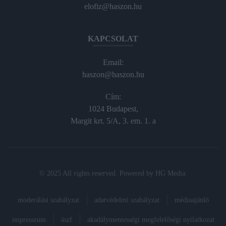
elofiz@haszon.hu
KAPCSOLAT
Email:
haszon@haszon.hu
Cím:
1024 Budapest,
Margit krt. 5/A, 3. em. 1. a
© 2025 All rights reserved. Powered by
HG Media
.
moderálási szabályzat
adatvédelmi szabályzat
médiaajánló
impresszum
ászf
akadálymentességi megfelelőségi nyilatkozat