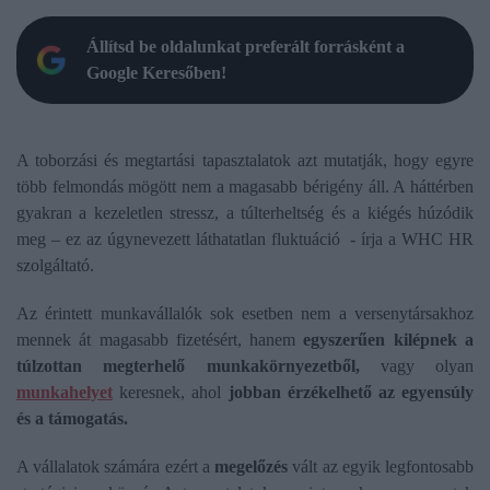
Állítsd be oldalunkat preferált forrásként a
Google Keresőben!
A toborzási és megtartási tapasztalatok azt mutatják, hogy egyre
több felmondás mögött nem a magasabb bérigény áll. A háttérben
gyakran a kezeletlen stressz, a túlterheltség és a kiégés húzódik
meg – ez az úgynevezett láthatatlan fluktuáció - írja a WHC HR
szolgáltató.
Az érintett munkavállalók sok esetben nem a versenytársakhoz
mennek át magasabb fizetésért, hanem
egyszerűen kilépnek a
túlzottan megterhelő munkakörnyezetből,
vagy olyan
munkahelyet
keresnek, ahol
jobban érzékelhető az egyensúly
és a támogatás.
A vállalatok számára ezért a
megelőzés
vált az egyik legfontosabb