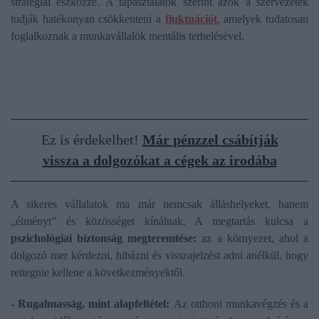
stratégiai eszközzé. A tapasztalatok szerint azok a szervezetek
tudják hatékonyan csökkenteni a
fluktuációt
, amelyek tudatosan
foglalkoznak a munkavállalók mentális terhelésével.
Ez is érdekelhet!
Már pénzzel csábítják
vissza a dolgozókat a cégek az irodába
A sikeres vállalatok ma már nemcsak álláshelyeket, hanem
„élményt” és közösséget kínálnak. A megtartás kulcsa a
pszichológiai biztonság megteremtése:
az a környezet, ahol a
dolgozó mer kérdezni, hibázni és visszajelzést adni anélkül, hogy
rettegnie kellene a következményektől.
- Rugalmasság, mint alapfeltétel:
Az otthoni munkavégzés és a