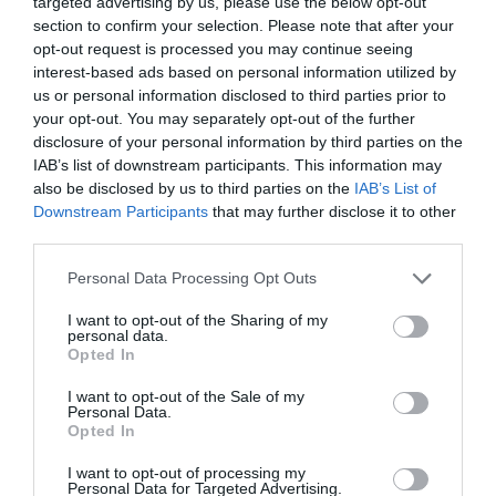
targeted advertising by us, please use the below opt-out
section to confirm your selection. Please note that after your
egészségmegőrzés
whc
munka
munkahely
opt-out request is processed you may continue seeing
egészség
interest-based ads based on personal information utilized by
us or personal information disclosed to third parties prior to
your opt-out. You may separately opt-out of the further
disclosure of your personal information by third parties on the
IAB’s list of downstream participants. This information may
also be disclosed by us to third parties on the
IAB’s List of
Downstream Participants
that may further disclose it to other
third parties.
Please note that this website/app uses one or more Google
Personal Data Processing Opt Outs
services and may gather and store information including but
not limited to your visit or usage behaviour. You may click to
I want to opt-out of the Sharing of my
personal data.
grant or deny consent to Google and its third-party tags to
Opted In
use your data for below specified purposes in below Google
consent section.
I want to opt-out of the Sale of my
Personal Data.
Opted In
I want to opt-out of processing my
Personal Data for Targeted Advertising.