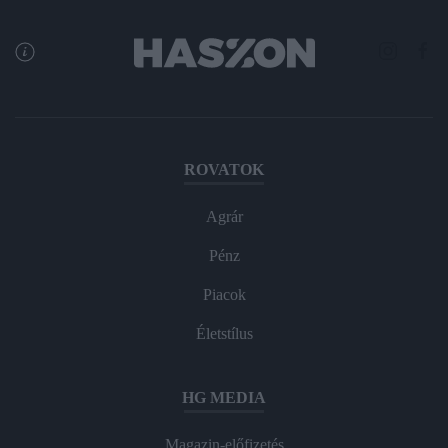
ROVATOK
Agrár
Pénz
Piacok
Életstílus
HG MEDIA
Magazin-előfizetés