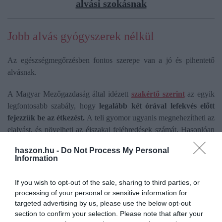
alvási szokásnak
Jobb alvás gyógyszerek nélkül
Az egészségmegőrzésben fontos szerepe van a jó és pihentető
alvásnak.
A Magyar Mezőgazdaság által idézett
szakértő szerint
az egyik
legfontosabb szabály, hogy
legalább két órával lefekvés előtt
fejezzük be az étkezést.
A teli gyomor ugyanis megnehezítheti az
elalvást, és növelheti az éjszakai felébredések számát. Hasonlóan
hasznos lehet egy forró zuhany is, amely a fürdőkádból vagy
haszon.hu -
Do Not Process My Personal
tusolóból kilépve elősegíti a test természetes lehűlését, ezzel
Information
segítve az elalvást.
If you wish to opt-out of the sale, sharing to third parties, or
Az
esti telefonozás, tévénézés vagy tablethasználat
szintén
processing of your personal or sensitive information for
ronthatja az alvás minőségét. A képernyők által kibocsátott kék
targeted advertising by us, please use the below opt-out
fény csökkenti a melatonin termelődését, ami megzavarhatja az
section to confirm your selection. Please note that after your