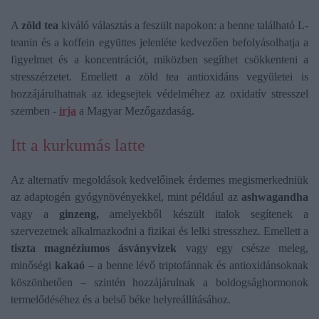
A
zöld tea
kiváló választás a feszült napokon: a benne található L-
teanin és a koffein együttes jelenléte kedvezően befolyásolhatja a
figyelmet és a koncentrációt, miközben segíthet csökkenteni a
stresszérzetet. Emellett a zöld tea antioxidáns vegyületei is
hozzájárulhatnak az idegsejtek védelméhez az oxidatív stresszel
szemben -
írja
a Magyar Mezőgazdaság.
Itt a kurkumás latte
Az alternatív megoldások kedvelőinek érdemes megismerkedniük
az adaptogén gyógynövényekkel, mint például az
ashwagandha
vagy a
ginzeng,
amelyekből készült italok segítenek a
szervezetnek alkalmazkodni a fizikai és lelki stresszhez. Emellett a
tiszta magnéziumos ásványvizek
vagy egy csésze meleg,
minőségi
kakaó
– a benne lévő triptofánnak és antioxidánsoknak
köszönhetően – szintén hozzájárulnak a boldogsághormonok
termelődéséhez és a belső béke helyreállításához.