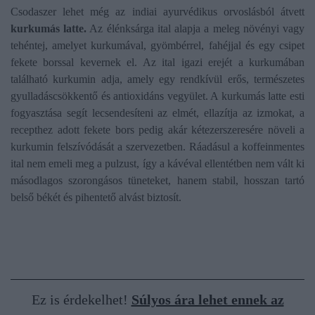
Csodaszer lehet még az indiai ayurvédikus orvoslásból átvett
kurkumás latte.
Az élénksárga ital alapja a meleg növényi vagy
tehéntej, amelyet kurkumával, gyömbérrel, fahéjjal és egy csipet
fekete borssal kevernek el. Az ital igazi erejét a kurkumában
található kurkumin adja, amely egy rendkívül erős, természetes
gyulladáscsökkentő és antioxidáns vegyület. A kurkumás latte esti
fogyasztása segít lecsendesíteni az elmét, ellazítja az izmokat, a
recepthez adott fekete bors pedig akár kétezerszeresére növeli a
kurkumin felszívódását a szervezetben. Ráadásul a koffeinmentes
ital nem emeli meg a pulzust, így a kávéval ellentétben nem vált ki
másodlagos szorongásos tüneteket, hanem stabil, hosszan tartó
belső békét és pihentető alvást biztosít.
Ez is érdekelhet!
Súlyos ára lehet ennek az