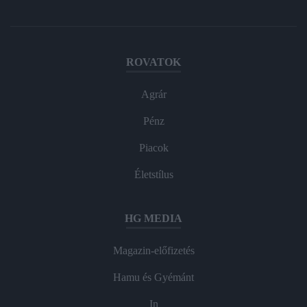
ROVATOK
Agrár
Pénz
Piacok
Életstílus
HG MEDIA
Magazin-előfizetés
Hamu és Gyémánt
In