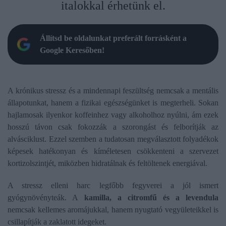
italokkal érhetünk el.
Állítsd be oldalunkat preferált forrásként a
Google Keresőben!
A krónikus stressz és a mindennapi feszültség nemcsak a mentális
állapotunkat, hanem a fizikai egészségünket is megterheli. Sokan
hajlamosak ilyenkor koffeinhez vagy alkoholhoz nyúlni, ám ezek
hosszú távon csak fokozzák a szorongást és felborítják az
alvásciklust. Ezzel szemben a tudatosan megválasztott folyadékok
képesek hatékonyan és kíméletesen csökkenteni a szervezet
kortizolszintjét, miközben hidratálnak és feltöltenek energiával.
A stressz elleni harc legfőbb fegyverei a jól ismert
gyógynövényteák. A
kamilla, a citromfű és a levendula
nemcsak kellemes aromájukkal, hanem nyugtató vegyületeikkel is
csillapítják a zaklatott idegeket.