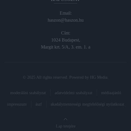
Email:
haszon@haszon.hu
Cím:
1024 Budapest,
Margit krt. 5/A, 3. em. 1. a
© 2025 All rights reserved. Powered by
HG Media
.
moderálási szabályzat
adatvédelmi szabályzat
médiaajánló
impresszum
ászf
akadálymentességi megfelelőségi nyilatkozat
Lap tetejére