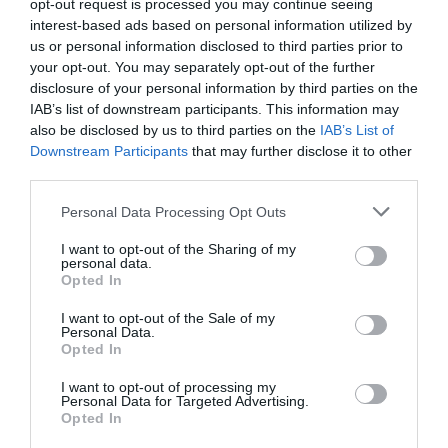
alvás-ébrenlét ciklust. Válasszunk inkább könyvolvasást vagy más
opt-out request is processed you may continue seeing
interest-based ads based on personal information utilized by
nyugodt kikapcsolódást.
us or personal information disclosed to third parties prior to
your opt-out. You may separately opt-out of the further
Nem elhanyagolható a hálószoba szerepe sem. A
sötét, csendes
disclosure of your personal information by third parties on the
és hűvös környezet
támogatja a mélyebb alvási szakaszok
IAB’s list of downstream participants. This information may
kialakulását, de érdemes megfelelő sötétítőfüggönyöket és a
also be disclosed by us to third parties on the
IAB’s List of
zavaró hangokat elfedő fehérzaj-eszközöket is telepíteni az
Downstream Participants
that may further disclose it to other
ágyunk közelébe.
third parties.
Please note that this website/app uses one or more Google
Personal Data Processing Opt Outs
services and may gather and store information including but
not limited to your visit or usage behaviour. You may click to
I want to opt-out of the Sharing of my
personal data.
Olvasd el ezt is!
grant or deny consent to Google and its third-party tags to
Opted In
use your data for below specified purposes in below Google
Ezért fontos a jó alvás
consent section.
I want to opt-out of the Sale of my
Personal Data.
Ezért veszélyes elalvás előtt telefonozni
Opted In
Segít a stresszkezelésben ez a csodagyökér
I want to opt-out of processing my
Personal Data for Targeted Advertising.
Opted In
életmód
egészség
stressz
alvás
tea