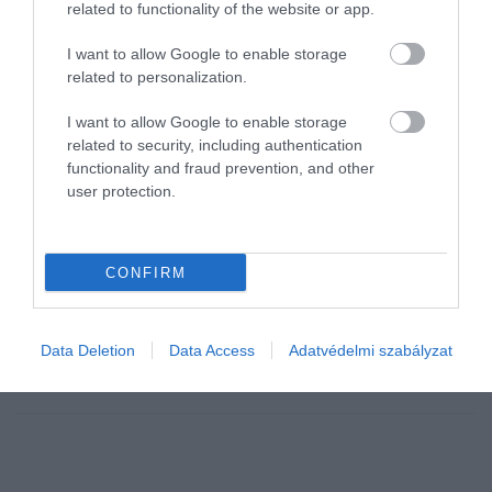
related to functionality of the website or app.
I want to allow Google to enable storage
related to personalization.
I want to allow Google to enable storage
related to security, including authentication
functionality and fraud prevention, and other
ÉLELMISZER
user protection.
Szigorítás jön: már nem nevezhetnek akármit
ecetnek a gyártók
CONFIRM
Jelentősen szigorodnak az ecetekre vonatkozó előírások
Magyarországon: a jövőben csak a biológiai úton, mezőgazdasági
Data Deletion
Data Access
Adatvédelmi szabályzat
alapanyagból, kétszeres erjesztéssel előállított termékek viselhetik
az ecet…