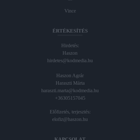
Vince
ÉRTÉKESÍTÉS
Hirdetés:
Haszon
hirdetes@kodmedia.hu
Haszon Agrár
Haraszti Márta
haraszti.marta@kodmedia.hu
+36305157045
Előfizetés, terjesztés:
elofiz@haszon.hu
KAPCSOLAT