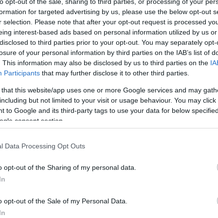
to opt-out of the sale, sharing to third parties, or processing of your per
formation for targeted advertising by us, please use the below opt-out s
r selection. Please note that after your opt-out request is processed y
eing interest-based ads based on personal information utilized by us or
zakemberei több mint hétezer, 40 és 65 év közötti ember
disclosed to third parties prior to your opt-out. You may separately opt-
aszában ettek – vagyis korán reggeliztek és vacsoráztak, és
losure of your personal information by third parties on the IAB’s list of
MI) mértek. Ezzel szemben a késői étkezés és a gyakoribb
. This information may also be disclosed by us to third parties on the
IA
Participants
that may further disclose it to other third parties.
 that this website/app uses one or more Google services and may gath
including but not limited to your visit or usage behaviour. You may click 
lcsa
 to Google and its third-party tags to use your data for below specifi
E
ogle consent section.
C
 cirkadián ritmussal függ össze. Reggeli időszakban történő
t
vágyszabályozást tesz lehetővé, míg a késői evés inkább a
l Data Processing Opt Outs
A
o opt-out of the Sharing of my personal data.
e
i nőknél,
míg a reggelit kihagyó, időszakos böjtöt követő
In
l
k
o opt-out of the Sale of my Personal Data.
z alvás minőségére is hatással lehet – így a korai vacsora
r
In