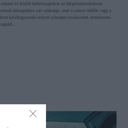
 rohanó és feszült hétköznapokon az idegrendszerünknek
zonnali támogatásra van szüksége, amit a cukros üdítők vagy a
úlzott kávéfogyasztás helyett célzottan kiválasztott, természetes
yugtató…