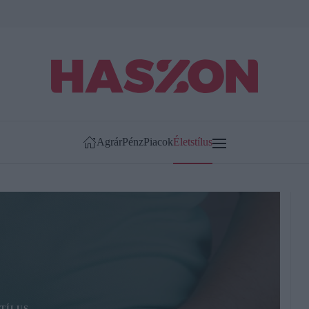
Agrár
Pénz
Piacok
Életstílus