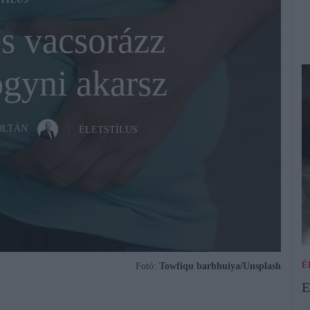
TÍLUS
s vacsorázz
ogyni akarsz
OLTÁN
ÉLETSTÍLUS
É
Fotó:
Towfiqu barbhuiya/Unsplash
E