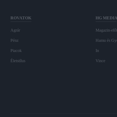
ROVATOK
HG MEDI
Agrár
Magazin-előf
Pénz
Hamu és Gy
Piacok
In
Életstílus
Vince