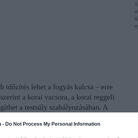
A
a
t
n
időzítés lehet a fogyás kulcsa – erre
szerint a korai vacsora, a korai reggeli
egíthet a testsúly szabályozásában. A
 nem hoz érdemi eredményt.
u -
Do Not Process My Personal Information
rált forrásként a Google Keresőben!