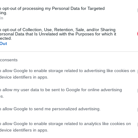
ös lehet.
to opt-out of processing my Personal Data for Targeted
ing.
In
o opt-out of Collection, Use, Retention, Sale, and/or Sharing
ersonal Data that Is Unrelated with the Purposes for which it
lected.
Out
rt érinti: ezért veszélyes a túlsúly
consents
 vannak
o allow Google to enable storage related to advertising like cookies on
evice identifiers in apps.
 és nem is oldható meg egyetlen csodaszerrel. Azonban
olyamatot.
o allow my user data to be sent to Google for online advertising
s.
riaégetést és a zsírlebontást, míg a fekete tea a bélflóra
to allow Google to send me personalized advertising.
csökkenti az étvágyat, a zöld kávé pedig klorogénsavaival a
A gyömbér, a csili és a kurkuma anyagcserefokozó és
o allow Google to enable storage related to analytics like cookies on
ókúrát. A fahéj az inzulinérzékenység javítása és a
evice identifiers in apps.