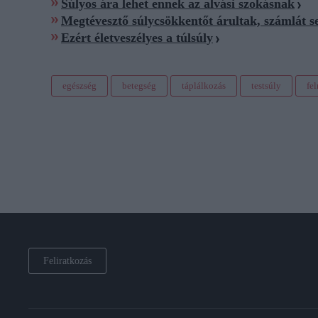
Súlyos ára lehet ennek az alvási szokásnak
Megtévesztő súlycsökkentőt árultak, számlát 
Ezért életveszélyes a túlsúly
egészség
betegség
táplálkozás
testsúly
fe
Feliratkozás