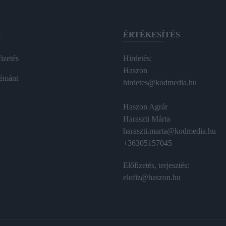
A
ÉRTÉKESÍTÉS
izetés
Hirdetés:
Haszon
émánt
hirdetes@kodmedia.hu
Haszon Agrár
Haraszti Márta
haraszti.marta@kodmedia.hu
+36305157045
Előfizetés, terjesztés:
elofiz@haszon.hu