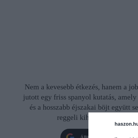
Nem a kevesebb étkezés, hanem a jobb 
jutott egy friss spanyol kutatás, amely 
és a hosszabb éjszakai böjt együtt s
reggeli kihagyása viszont
haszon.h
Állítsd be oldalunkat prefe