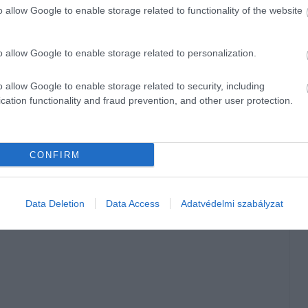
o allow Google to enable storage related to functionality of the website
m képes jelentős testsúlycsökkenést előidézni. Valódi
 és aktív életmóddal
érhetünk el – a gyógynövények pedig
o allow Google to enable storage related to personalization.
amelyek azt ígérik, hogy gyors és látványos eredményeket
o allow Google to enable storage related to security, including
k reklámoznak. Ezek általában
radikálisan korlátozzák a
cation functionality and fraud prevention, and other user protection.
en eltávolítanak az étrendből, ami hosszú távon káros lehet
ágos Szövetsége.
CONFIRM
 távon számos egészségügyi problémához vezethetnek, mint
(visszahízás). A legjobb megoldás a tartós fogyásra mindig
mozgás.
Data Deletion
Data Access
Adatvédelmi szabályzat