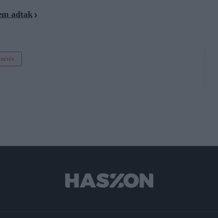
sem adtak
lmérés