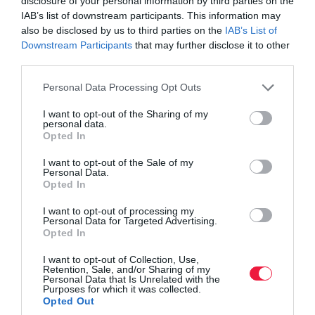
disclosure of your personal information by third parties on the
IAB’s list of downstream participants. This information may
also be disclosed by us to third parties on the
IAB’s List of
Downstream Participants
that may further disclose it to other
PÉNZ
third parties.
Megvan a hétfőn menesztett bankvezér utódja
Please note that this website/app uses one or more Google
Personal Data Processing Opt Outs
services and may gather and store information including but
Szerdától Kiss Zalán tölti be az EXIM Magyarország
not limited to your visit or usage behaviour. You may click to
I want to opt-out of the Sharing of my
vezérigazgatói tisztségét. Az új vezető kinevezésének célja az
personal data.
grant or deny consent to Google and its third-party tags to
intézmény szakmai működésének további erősítése, a szervezeti
Opted In
use your data for below specified purposes in below Google
megújulás támogatása…
consent section.
I want to opt-out of the Sale of my
Personal Data.
Opted In
I want to opt-out of processing my
Personal Data for Targeted Advertising.
Opted In
I want to opt-out of Collection, Use,
Retention, Sale, and/or Sharing of my
Personal Data that Is Unrelated with the
Purposes for which it was collected.
Opted Out