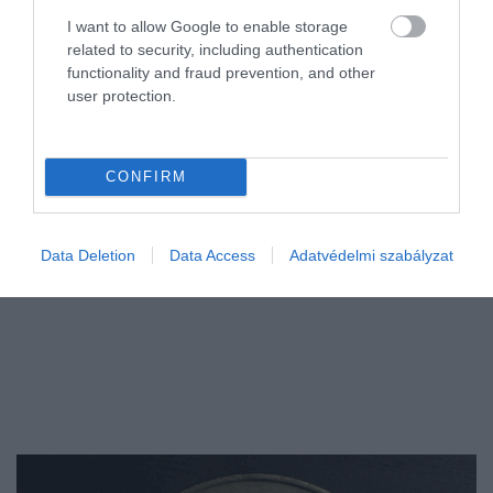
I want to allow Google to enable storage
Bár a júliusi díjemelések miatt tovább nőnek a különbségek a
related to security, including authentication
banki költségek között, az MNB friss adatai szerint tudatos
functionality and fraud prevention, and other
választással – vagy akár bankon belüli csomagváltással – évente
user protection.
akár több…
CONFIRM
Data Deletion
Data Access
Adatvédelmi szabályzat