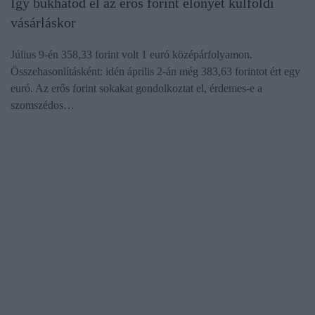
Így bukhatod el az erős forint előnyét külföldi
vásárláskor
Július 9-én 358,33 forint volt 1 euró középárfolyamon.
Összehasonlításként: idén április 2-án még 383,63 forintot ért egy
euró. Az erős forint sokakat gondolkoztat el, érdemes-e a
szomszédos…