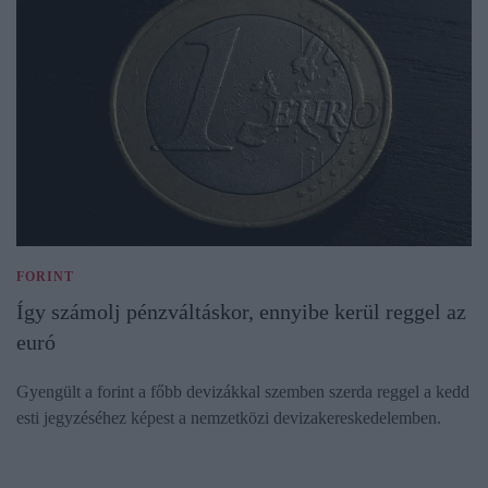
FORINT
Így számolj pénzváltáskor, ennyibe kerül reggel az
euró
Gyengült a forint a főbb devizákkal szemben szerda reggel a kedd
esti jegyzéséhez képest a nemzetközi devizakereskedelemben.