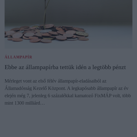
ÁLLAMPAPÍR
Ebbe az állampapírba tettük idén a legtöbb pénzt
Mérleget vont az első félév állampapír-eladásaiból az
Államadósság Kezelő Központ. A legkapósabb állampapír az év
elején még 7, jelenleg 6 százalékkal kamatozó FixMÁP volt, több
mint 1300 milliárd…